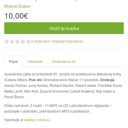
Mitana Dušan
10,00€
Vložiť do košíka
0 hodnotení
/
Napísať hodnotenie
Popis
Vlastnosti
Hodnotenia (0)
Audiokniha vyšla pri príležitosti 50. výročia od publikovania debutovej knihy
Dušana Mitanu
Psie dni
. Dramatizované čítanie 11 poviedok
. Účinkujú
:
Daniel Fischer, Juraj Kemka, Richard Stanke, Róbert Jakab, František Kovár,
Matej Landl, Milo Kráľ, Zuzana Kronerová, Ľuboš Kostelný, Ady Hajdu a
Pavol Šimun.
Dĺžka nahrávok: 5 hodín / 11xMP3 na CD v plnofarebnom digipacku /
počúvajte v autorádiu, prehrávačoch MP3 a počítačoch.
Vypočujte si
ukážky z diela tu...