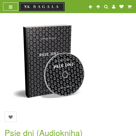
Psie dni (Audiokniha)