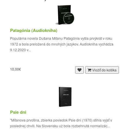
Patagónia (Audiokniha)
Populárna novela Dušana Mitanu Patagónia vyšla prvýkrát v roku
1972 a bola preložená do mnohých jazykov. Audiokniha vychádza
9.12.2020 v...
10,00€
Vložiť do košíka
Psie dni
"Mitanova prvotina, zbierka poviedok Psie dni (1970) stihla vyjsť v
poslednej chvíli. Na Slovensku už bola rozbehnutá normalizác...