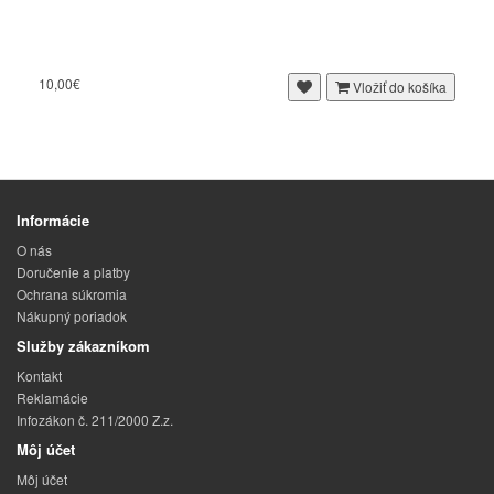
10,00€
Vložiť do košíka
Informácie
O nás
Doručenie a platby
Ochrana súkromia
Nákupný poriadok
Služby zákazníkom
Kontakt
Reklamácie
Infozákon č. 211/2000 Z.z.
Môj účet
Môj účet