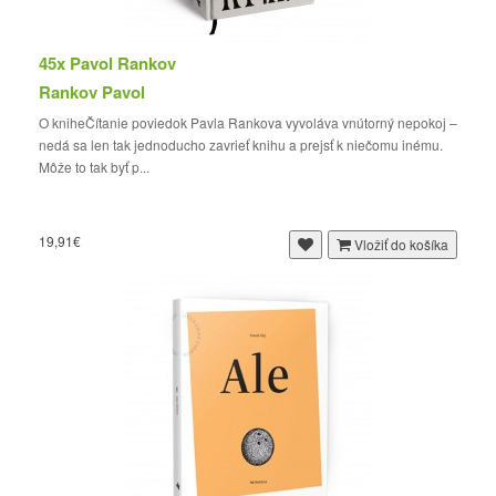
45x Pavol Rankov
Rankov Pavol
O kniheČítanie poviedok Pavla Rankova vyvoláva vnútorný nepokoj –
nedá sa len tak jednoducho zavrieť knihu a prejsť k niečomu inému.
Môže to tak byť p...
19,91€
Vložiť do košíka