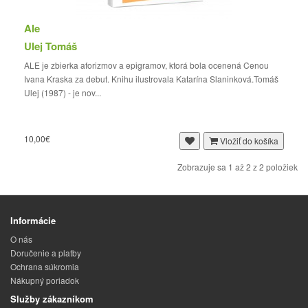
Ale
Ulej Tomáš
ALE je zbierka aforizmov a epigramov, ktorá bola ocenená Cenou
Ivana Kraska za debut. Knihu ilustrovala Katarína Slaninková.Tomáš
Ulej (1987) - je nov...
10,00€
Vložiť do košíka
Zobrazuje sa 1 až 2 z 2 položiek
Informácie
O nás
Doručenie a platby
Ochrana súkromia
Nákupný poriadok
Služby zákazníkom