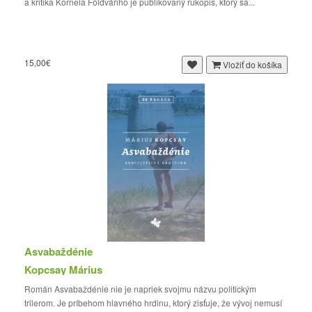
a kritika Kornela Földváriho je publikovaný rukopis, ktorý sa...
15,00€
Vložiť do košíka
Asvabaždénie
Kopcsay Márius
Román Asvabaždénie nie je napriek svojmu názvu politickým
trilerom. Je príbehom hlavného hrdinu, ktorý zisťuje, že vývoj nemusí