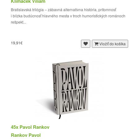
Klimáček Viliam
Bratislavská trilógia – zábavná alternatívna história, prítomnosť
i blízka budúcnosť hlavného mesta v troch humoristických románoch
rešpekt...
19,91€
Vložiť do košíka
45x Pavol Rankov
Rankov Pavol