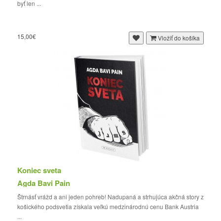
byť len ...
15,00€
Vložiť do košíka
Koniec sveta
Agda Bavi Pain
Štrnásť vrážd a ani jeden pohreb! Nadupaná a strhujúca akčná story z
košického podsvetia získala veľkú medzinárodnú cenu Bank Austria
...