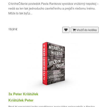
O kniheČítanie poviedok Pavla Rankova vyvoláva vnútorný nepokoj –
nedá sa len tak jednoducho zavrieť knihu a prejsť k niečomu inému.
Môže to tak byť p...
19,91€
Vložiť do košíka
3x Peter Krištúfek
Krištúfek Peter
Prvé tri prozaické knihy predčasne zosnulého spisovateľa a filmára