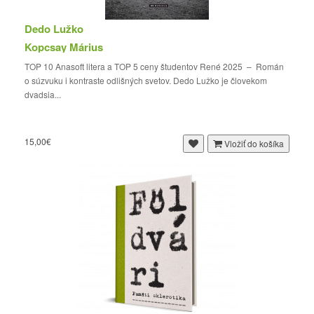
Dedo Lužko
Kopcsay Márius
TOP 10 Anasoft litera a TOP 5 ceny študentov René 2025 – Román
o súzvuku i kontraste odlišných svetov. Dedo Lužko je človekom
dvadsia...
15,00€
Vložiť do košíka