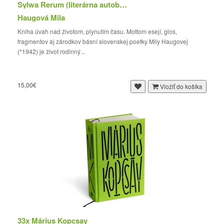
Sylwa Rerum (literárna autobiografia)
Haugová Mila
Kniha úvah nad životom, plynutím času. Mottom esejí, glos,
fragmentov aj zárodkov básní slovenskej poetky Mily Haugovej
(*1942) je život rodinný...
15,00€
Vložiť do košíka
33x Márius Kopcsay