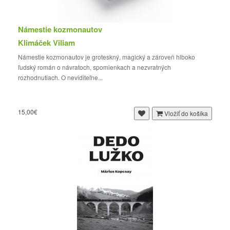
Námestie kozmonautov
Klimáček Viliam
Námestie kozmonautov je groteskný, magický a zároveň hlboko
ľudský román o návratoch, spomienkach a nezvratných
rozhodnutiach. O neviditeľne...
15,00€
Vložiť do košíka