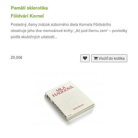
Pamäti sklerotika
Földvári Kornel
Posledný, ôsmy zväzok súborného diela Kornela Földváriho
obsahuje jeho dve memoárové knihy: „Až pod čiernu zem“ – poviedky
podľa skutočných udalostí...
20,00€
Vložiť do košíka