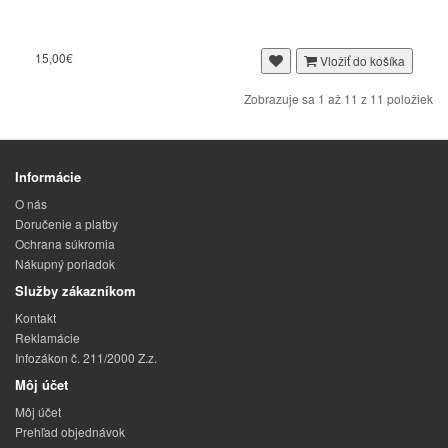
15,00€
Vložiť do košíka
Zobrazuje sa 1 až 11 z 11 položiek
Informácie
O nás
Doručenie a platby
Ochrana súkromia
Nákupný poriadok
Služby zákazníkom
Kontakt
Reklamácie
Infozákon č. 211/2000 Z.z.
Môj účet
Môj účet
Prehľad objednávok