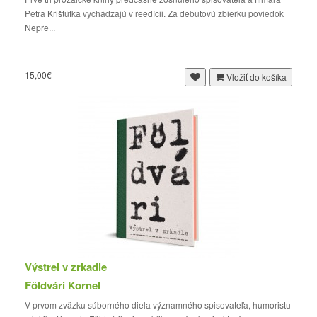
Petra Krištúfka vychádzajú v reedícii. Za debutovú zbierku poviedok
Nepre...
15,00€
Vložiť do košíka
Výstrel v zrkadle
Földvári Kornel
V prvom zväzku súborného diela významného spisovateľa, humoristu