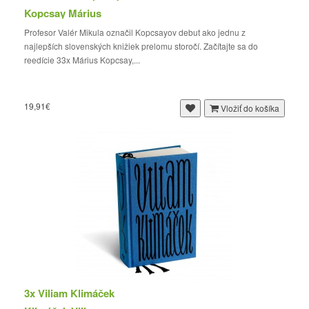
Kopcsay Márius
Profesor Valér Mikula označil Kopcsayov debut ako jednu z
najlepších slovenských knižiek prelomu storočí. Začítajte sa do
reedície 33x Márius Kopcsay,...
19,91€
Vložiť do košíka
3x Viliam Klimáček