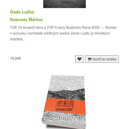
Dedo Lužko
Kopcsay Márius
TOP 10 Anasoft litera a TOP 5 ceny študentov René 2025 – Román
o súzvuku i kontraste odlišných svetov. Dedo Lužko je človekom
dvadsia...
15,00€
Vložiť do košíka