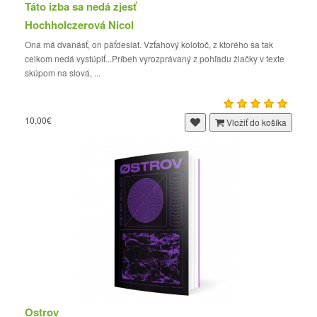
Táto izba sa nedá zjesť
Hochholczerová Nicol
Ona má dvanásť, on päťdesiat. Vzťahový kolotoč, z ktorého sa tak
celkom nedá vystúpiť...Príbeh vyrozprávaný z pohľadu žiačky v texte
skúpom na slová, ...
10,00€
Vložiť do košíka
Ostrov