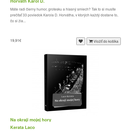
Horvath Karol D.
Máte radi čierny humor, grotesku a hlasný smiech? Tak to si musíte
prečítať 33 poviedok Karola D. Horvátha, v ktorých každý dostane to,
čo si žia...
19,91€
Vložiť do košíka
Na okraji mojej hory
Kerata Laco