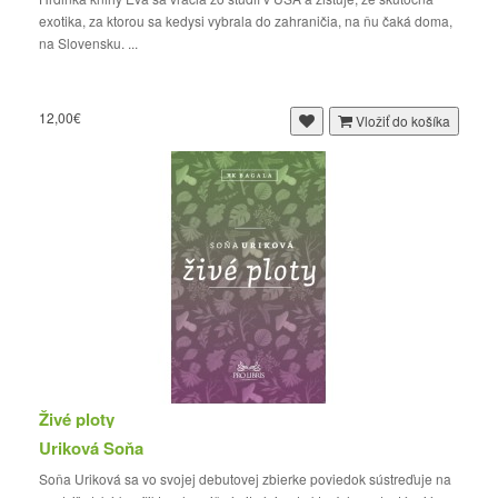
exotika, za ktorou sa kedysi vybrala do zahraničia, na ňu čaká doma,
na Slovensku. ...
12,00€
Vložiť do košíka
Živé ploty
Uriková Soňa
Soňa Uriková sa vo svojej debutovej zbierke poviedok sústreďuje na