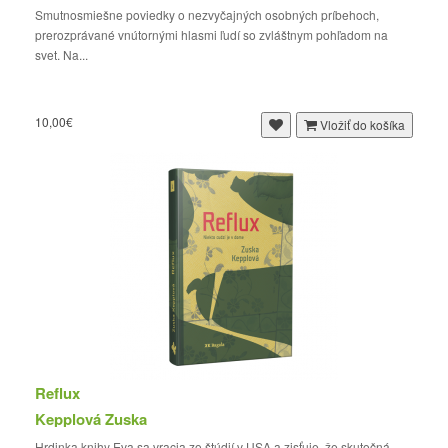
Smutnosmiešne poviedky o nezvyčajných osobných príbehoch,
prerozprávané vnútornými hlasmi ľudí so zvláštnym pohľadom na
svet. Na...
10,00€
Vložiť do košíka
Reflux
Kepplová Zuska
Hrdinka knihy Eva sa vracia zo štúdií v USA a zisťuje, že skutočná