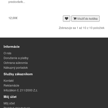
predovšetk...
12,00€
Vložiť do košíka
Zobrazuje sa 1 až 10 z 10 položiek
Informácie
O nás
Doručenie a platby
Ochrana súkromia
Nákupný poriadok
Služby zákazníkom
Kontakt
Reklamácie
Infozákon č. 211/2000 Z.z.
Môj účet
Môj účet
Prehľad objednávok