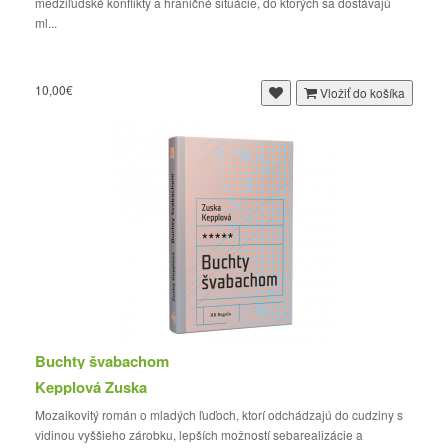
medziľudské konflikty a hraničné situácie, do ktorých sa dostávajú
ml...
10,00€
Vložiť do košíka
Buchty švabachom
Kepplová Zuska
Mozaikovitý román o mladých ľuďoch, ktorí odchádzajú do cudziny s
vidinou vyššieho zárobku, lepších možností sebarealizácie a