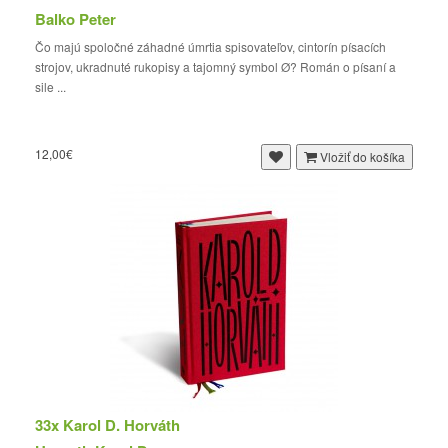
Balko Peter
Čo majú spoločné záhadné úmrtia spisovateľov, cintorín písacích
strojov, ukradnuté rukopisy a tajomný symbol Ø? Román o písaní a
sile ...
12,00€
Vložiť do košíka
33x Karol D. Horváth