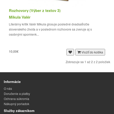
Rozhovory (Výber z textov 3)
Mikula Valér
Literárny kritik Valér Mikula glosuje posledné dvadsaťročie
slovenského života a v poslednom rozhovore sa zveruje aj s
osobnými spomienk...
10,00€
Vložiť do košíka
Zobrazuje sa 1 až 2 z 2 položiek
Informácie
O nás
Doručenie a platby
Ochrana súkromia
Nákupný poriadok
Služby zákazníkom