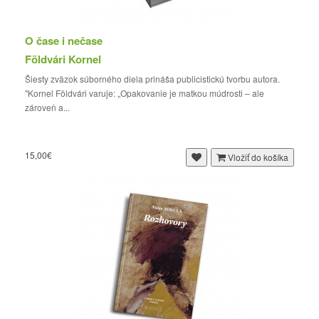
O čase i nečase
Földvári Kornel
Šiesty zväzok súborného diela prináša publicistickú tvorbu autora.
"Kornel Földvári varuje: „Opakovanie je matkou múdrosti – ale
zároveň a...
15,00€
Vložiť do košíka