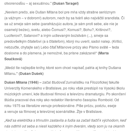
otvorenosťou – aj sexuálnou."
(Dušan Taragel)
„Neviem prečo, ale Dušan Mitana bol pre mňa vždy strašne serióznym
(a vážnym – v dobrom!) autorom, nech by sa tváril ako najväčší srandista. Či
sa už smeje sám sebe (parafrázujúc autora, je sám proti sebe, ale nie je
osamelý bežec), svetu, alebo Čomusi?, Komusi?, Bohu?, Krišnovi?,
Luciferovi?, Satanovi? a iným uctievaným božstvám (...), smeje sa
predovšetkým čitateľovi (a s čitateľom), ktorý mu uveril, sadol nalep. (Kritici,
nebzučte, chytajte sa!) Lebo čítať Mitanove prózy ako Písmo sväté – teda
doslovne a do písmena, je nemožné, ba prísne zakázané!“
(Marta
Součková)
„Medzi tie najlepšie knihy, ktoré som chcel napísať,
patria aj knihy Dušana
Mitanu
.“ (Dušan Dušek)
Dušan Mitana (1946) –
začal študovať žurnalistiku na Filozofickej fakulte
Univerzity Komenského v Bratislave, po roku však prestúpil na Vysokú školu
múzických umení, kde študoval filmovú a televíznu dramaturgiu. Po skončení
štúdia pracoval dva roky ako redaktor literárneho časopisu Romboid. Od
roku 1975 sa literatúre venuje profesionálne. Píše prózu, poéziu, eseje
a venuje sa filmovej a televíznej scenáristike. Žije v Bratislave.
„Keď sa električka s trhnutím zastavila a ľudia sa začali tlačiť k východom, keď
nás odtrhli od seba a niesli každého k iným dverám, vtedy som ju na okamih