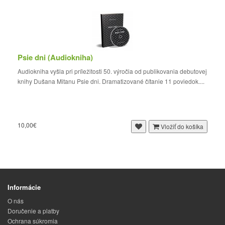
Psie dni (Audiokniha)
Audiokniha vyšla pri príležitosti 50. výročia od publikovania debutovej
knihy Dušana Mitanu Psie dni. Dramatizované čítanie 11 poviedok....
10,00€
Vložiť do košíka
Informácie
O nás
Doručenie a platby
Ochrana súkromia