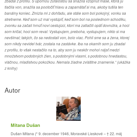
zbadal z profilu. S úpornou zúfalosťou sa snažila vzopnúť mase, ktorá ju
tlačila von, snažila sa pootočiť hlavu a zapamätať si ma, akoby tušila ten
banálny koniec. Zmizla mi z dohľadu, ale stále som bol pokojný, vonku sa
stretneme. Keď som už mal vystúpiť, keď som bol na poslednom schodíku,
zvonku sa začali hrnúť noví cestujúci, ktorí ma zatlačili opäť dovnútra, a hoci
som kričal, hoci som reval: Vystupujem, preboha, vystupujem, nikto si ma
nevšímal; takých, čo sa nedostali von, bolo viac. Pohli sme sa a žena, ktorej
som nikdy nevidel tvár, zostala na zastávke. Iba na okamih som ju zbadal
z profilu, to však nestačilo na to, aby som ju neskôr mohol nájsť medzi
množstvom podobných žien, s podobnými vlasmi, s podobnou hnedastou,
vláčnou, mladistvou pokožkou. Nemala žiadne zvláštne znamenie.“
(ukážka
z knihy)
Autor
Mitana Dušan
Dušan Mitana (* 9. december 1946, Moravské Lieskové – † 22. máj