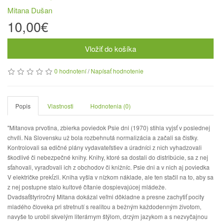
Mitana Dušan
10,00€
Vložiť do košíka
0 hodnotení
/
Napísať hodnotenie
Popis
Vlastnosti
Hodnotenia (0)
"Mitanova prvotina, zbierka poviedok Psie dni (1970) stihla vyjsť v poslednej
chvíli. Na Slovensku už bola rozbehnutá normalizácia a začali sa čistky.
Kontrolovali sa edičné plány vydavateľstiev a úradníci z nich vyhadzovali
škodlivé či nebezpečné knihy. Knihy, ktoré sa dostali do distribúcie, sa z nej
sťahovali, vyraďovali ich z obchodov či knižníc. Psie dni a v nich aj poviedka
V električke prekĺzli. Kniha vyšla v nízkom náklade, ale ten stačil na to, aby sa
z nej postupne stalo kultové čítanie dospievajúcej mládeže.
Dvadsaťštyriročný Mitana dokázal veľmi dôkladne a presne zachytiť pocity
mladého človeka pri stretnutí s realitou a bežným každodenným životom,
navyše to urobil skvelým literárnym štýlom, drzým jazykom a s nezvyčajnou