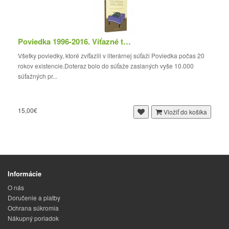
Poviedka 1996-2016. Víťazné texty
Všetky poviedky, ktoré zvíťazili v literárnej súťaži Poviedka počas 20
rokov existencie.Doteraz bolo do súťaže zaslaných vyše 10.000
súťažných pr...
15,00€
Vložiť do košíka
Informácie
O nás
Doručenie a platby
Ochrana súkromia
Nákupný poriadok