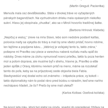
(Martin Greguš: Pacientka)
Mervuľa mala cez deväťdesiatku. Stála v divokej tráve vo vyčaptaných
pánskych bagandžiach. Na vychudnutom drieku mala opásaných niekoľko
sukní. Hlavu jej obopínala „chustka“, ako sa v Miroli hovorilo tradičnej šatke.
(Barbora Hrínová: Klebeta)
„Nepičuj a vesluj,“ zreve na mňa Slavo, lebo som nedobre postavil kalfas,
polovica malty sa vykydla do trávy a mali by sme všetci pridať, hovno robíme,
len fajčíme a popíjame kávu... „Vášnivý je voľajaký tento tu, takto zrána,“
pošepne mi Pravítko cez plece a varechou naberá rozliatu maltu späť do
nádoby. Dnes máme za úlohu vymurovať nosnú priečku, takto tu poza henten
múr a potom doprava, ale musíme byť v strehu, hlavne ja, Pravítko a ešte
jeden spiťák z Oravy, ktorému neviem prísť na meno, máme sa rozutekať
tamto do poľa, keby sa na príjazdovej ceste objavila biela Fabia.
Stavbyvedúci vraj dostal echo od známeho – inšpekcia práce, vy kokoti –
takto diplomaticky nám to podal ráno pred búdou s náradím, keď sme naňho
nechápavo hľadeli, že čo? Prečo by sme mali utekať?
(Karlos Kolbas: Oceľová kolíska)
Na konci leta roku, ktorý bol slabý na úrodu, spadol do prerastenej žihľavy na