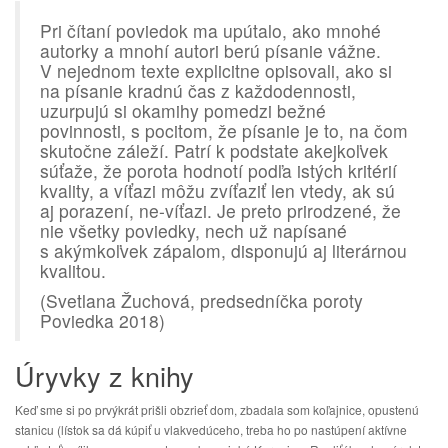
Pri čítaní poviedok ma upútalo, ako mnohé
autorky a mnohí autori berú písanie vážne.
V nejednom texte explicitne opisovali, ako si
na písanie kradnú čas z každodennosti,
uzurpujú si okamihy pomedzi bežné
povinnosti, s pocitom, že písanie je to, na čom
skutočne záleží. Patrí k podstate akejkoľvek
súťaže, že porota hodnotí podľa istých kritérií
kvality, a víťazi môžu zvíťaziť len vtedy, ak sú
aj porazení, ne-víťazi. Je preto prirodzené, že
nie všetky poviedky, nech už napísané
s akýmkoľvek zápalom, disponujú aj literárnou
kvalitou.
(Svetlana Žuchová, predsedníčka poroty
Poviedka 2018)
Úryvky z knihy
Keď sme si po prvýkrát prišli obzrieť dom, zbadala som koľajnice, opustenú
stanicu (lístok sa dá kúpiť u vlakvedúceho, treba ho po nastúpení aktívne