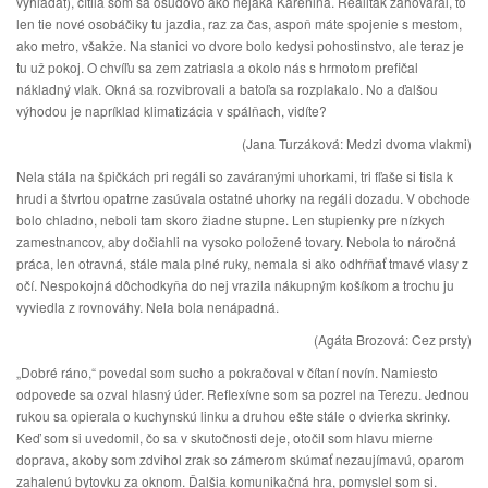
vyhľadať), cítila som sa osudovo ako nejaká Karenina. Realiťák zahováral, to
len tie nové osobáčiky tu jazdia, raz za čas, aspoň máte spojenie s mestom,
ako metro, všakže. Na stanici vo dvore bolo kedysi pohostinstvo, ale teraz je
tu už pokoj. O chvíľu sa zem zatriasla a okolo nás s hrmotom prefičal
nákladný vlak. Okná sa rozvibrovali a batoľa sa rozplakalo. No a ďalšou
výhodou je napríklad klimatizácia v spálňach, vidíte?
(Jana Turzáková: Medzi dvoma vlakmi)
Nela stála na špičkách pri regáli so zaváranými uhorkami, tri fľaše si tisla k
hrudi a štvrtou opatrne zasúvala ostatné uhorky na regáli dozadu. V obchode
bolo chladno, neboli tam skoro žiadne stupne. Len stupienky pre nízkych
zamestnancov, aby dočiahli na vysoko položené tovary. Nebola to náročná
práca, len otravná, stále mala plné ruky, nemala si ako odhŕňať tmavé vlasy z
očí. Nespokojná dôchodkyňa do nej vrazila nákupným košíkom a trochu ju
vyviedla z rovnováhy. Nela bola nenápadná.
(Agáta Brozová: Cez prsty)
„Dobré ráno,“ povedal som sucho a pokračoval v čítaní novín. Namiesto
odpovede sa ozval hlasný úder. Reflexívne som sa pozrel na Terezu. Jednou
rukou sa opierala o kuchynskú linku a druhou ešte stále o dvierka skrinky.
Keď som si uvedomil, čo sa v skutočnosti deje, otočil som hlavu mierne
doprava, akoby som zdvihol zrak so zámerom skúmať nezaujímavú, oparom
zahalenú bytovku za oknom. Ďalšia komunikačná hra, pomyslel som si.