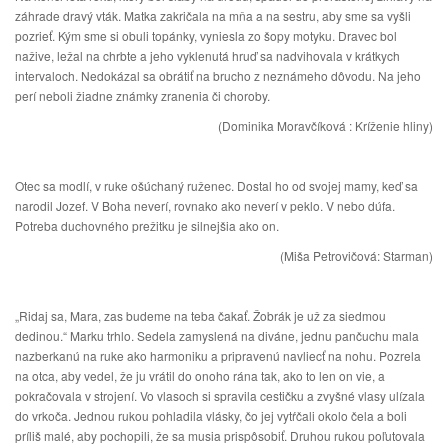
záhrade dravý vták. Matka zakričala na mňa a na sestru, aby sme sa vyšli
pozrieť. Kým sme si obuli topánky, vyniesla zo šopy motyku. Dravec bol
nažive, ležal na chrbte a jeho vyklenutá hruď sa nadvihovala v krátkych
intervaloch. Nedokázal sa obrátiť na brucho z neznámeho dôvodu. Na jeho
perí neboli žiadne známky zranenia či choroby.
(Dominika Moravčíková : Kríženie hliny)
Otec sa modlí, v ruke ošúchaný ruženec. Dostal ho od svojej mamy, keď sa
narodil Jozef. V Boha neverí, rovnako ako neverí v peklo. V nebo dúfa.
Potreba duchovného prežitku je silnejšia ako on.
(Miša Petrovičová: Starman)
„Ridaj sa, Mara, zas budeme na teba čakať. Žobrák je už za siedmou
dedinou.“ Marku trhlo. Sedela zamyslená na diváne, jednu pančuchu mala
nazberkanú na ruke ako harmoniku a pripravenú navliecť na nohu. Pozrela
na otca, aby vedel, že ju vrátil do onoho rána tak, ako to len on vie, a
pokračovala v strojení. Vo vlasoch si spravila cestičku a zvyšné vlasy ulízala
do vrkoča. Jednou rukou pohladila vlásky, čo jej vytŕčali okolo čela a boli
príliš malé, aby pochopili, že sa musia prispôsobiť. Druhou rukou poľutovala