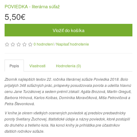
POVIEDKA - literárna súťaž
5,50€
Vložiť do košíka
0 hodnotení
/
Napísať hodnotenie
Popis
Vlastnosti
Hodnotenia (0)
Zborník najlepších textov 22. ročníka literárnej súťaže Poviedka 2018.
Bolo
prijatých 348 súťažných prác, príspevky posudzovala porota a udelila hlavnú
cenu Jane Turzákovej a sedem prémií získali: Agáta Brozová, Martin Greguš,
Barbora Hrínová, Karlos Kolbas, Dominika Moravčíková, Miša Petrovičová a
Petra Števonková.
V knihe je okrem všetkých ocenených poviedok aj predslov predsednícky
poroty Svetlany Žuchovej, štatistické údaje a názvy poviedok, ktoré postúpili
do druhého a tretieho kola. Na konci knihy je prihláška pre účastníkov
ďalších ročníkov súťaže.