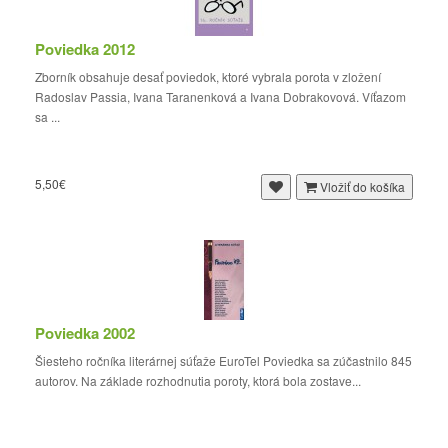
Poviedka 2012
Zborník obsahuje desať poviedok, ktoré vybrala porota v zložení
Radoslav Passia, Ivana Taranenková a Ivana Dobrakovová. Víťazom
sa ...
5,50€
Vložiť do košíka
Poviedka 2002
Šiesteho ročníka literárnej súťaže EuroTel Poviedka sa zúčastnilo 845
autorov. Na základe rozhodnutia poroty, ktorá bola zostave...