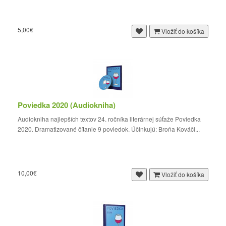
5,00€
Vložiť do košíka
Poviedka 2020 (Audiokniha)
Audiokniha najlepších textov 24. ročníka literárnej súťaže Poviedka
2020. Dramatizované čítanie 9 poviedok. Účinkujú: Broňa Kováči...
10,00€
Vložiť do košíka