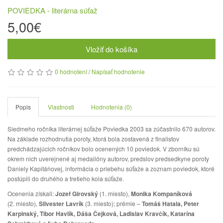
POVIEDKA - literárna súťaž
5,00€
Vložiť do košíka
0 hodnotení
/
Napísať hodnotenie
Popis
Vlastnosti
Hodnotenia (0)
Siedmeho ročníka literárnej súťaže Poviedka 2003 sa zúčastnilo 670 autorov.
Na základe rozhodnutia poroty, ktorá bola zostavená z finalistov
predchádzajúcich ročníkov bolo ocenených 10 poviedok. V zborníku sú
okrem nich uverejnené aj medailóny autorov, predslov predsedkyne poroty
Daniely Kapitáňovej, informácia o priebehu súťaže a zoznam poviedok, ktoré
postúpili do druhého a tretieho kola súťaže.
Ocenenia získali:
Jozef Girovský
(1. miesto),
Monika Kompaníková
(2. miesto),
Silvester Lavrík
(3. miesto); prémie –
Tomáš Hatala, Peter
Karpinský, Tibor Havlík, Dáša Čejková, Ladislav Kravčík, Katarína