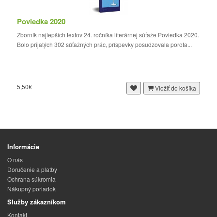
Poviedka 2020
Zborník najlepších textov 24. ročníka literárnej súťaže Poviedka 2020.
Bolo prijatých 302 súťažných prác, príspevky posudzovala porota...
5,50€
Vložiť do košíka
Informácie
O nás
Doručenie a platby
Ochrana súkromia
Nákupný poriadok
Služby zákazníkom
Kontakt