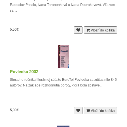
Radoslav Passia, Ivana Taranenková a Ivana Dobrakovová. Víťazom
sa ...
5,50€
Vložiť do košíka
Poviedka 2002
Šiesteho ročníka literárnej súťaže EuroTel Poviedka sa zúčastnilo 845
autorov. Na základe rozhodnutia poroty, ktorá bola zostave...
5,00€
Vložiť do košíka