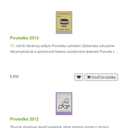
Poviedka 2013
17. ročník literárnej súťaže Poviedka vyhlásilo Občianske združenie
literarnyklub.sk a spoločnosť Asseco solutionsna festivale Pohoda v ...
5,50€
Vložiť do košíka
Poviedka 2012
Zborník obsahuje desať poviedok, ktoré vybrala porota v zložení