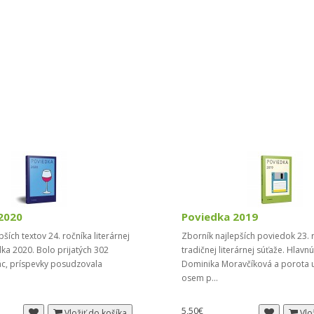
2020
Poviedka 2019
ších textov 24. ročníka literárnej
Zborník najlepších poviedok 23. 
ka 2020. Bolo prijatých 302
tradičnej literárnej súťaže. Hlavn
ác, príspevky posudzovala
Dominika Moravčíková a porota ud
osem p...
5,50€
Vložiť do košíka
Vlo