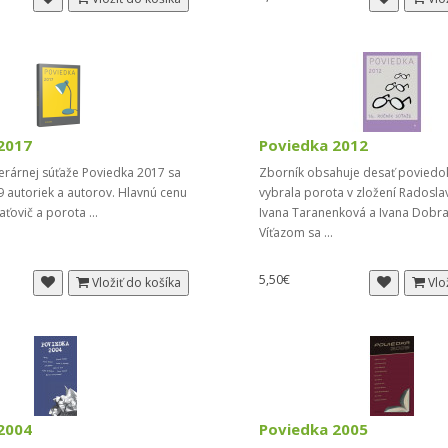
2017
Poviedka 2012
iterárnej súťaže Poviedka 2017 sa
Zborník obsahuje desať poviedok
9 autoriek a autorov. Hlavnú cenu
vybrala porota v zložení Radoslav
aťovič a porota ...
Ivana Taranenková a Ivana Dobr
Víťazom sa ...
5,50€
Vložiť do košíka
Vlo
2004
Poviedka 2005