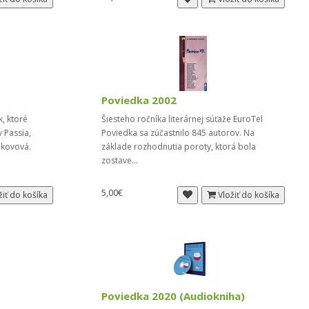
Poviedka 2002
, ktoré
Šiesteho ročníka literárnej súťaže EuroTel
 Passia,
Poviedka sa zúčastnilo 845 autorov. Na
akovová.
základe rozhodnutia poroty, ktorá bola
zostave...
5,00€
žiť do košíka
Vložiť do košíka
Poviedka 2020 (Audiokniha)