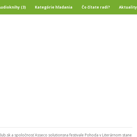
Audioknihy (3)
Kategórie hľadania
Čo čítate radi?
Aktuality
yklub.sk a spoločnosť Asseco solutionsna festivale Pohoda v Literárnom stane