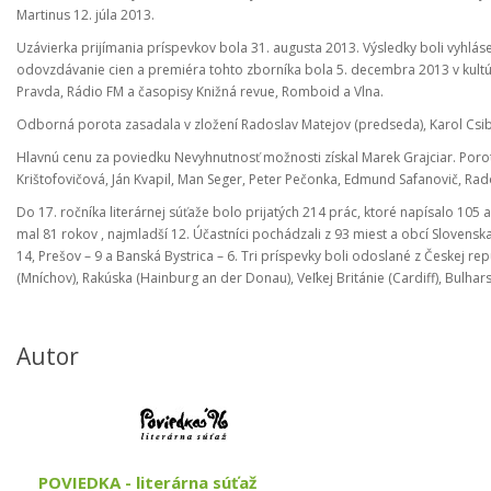
Martinus 12. júla 2013.
Uzávierka prijímania príspevkov bola 31. augusta 2013. Výsledky boli vyhlás
odovzdávanie cien a premiéra tohto zborníka bola 5. decembra 2013 v kultú
Pravda, Rádio FM a časopisy Knižná revue, Romboid a Vlna.
Odborná porota zasadala v zložení Radoslav Matejov (predseda), Karol Csi
Hlavnú cenu za poviedku Nevyhnutnosť možnosti získal Marek Grajciar. Porota
Krištofovičová, Ján Kvapil, Man Seger, Peter Pečonka, Edmund Safanovič, Rad
Do 17. ročníka literárnej súťaže bolo prijatých 214 prác, ktoré napísalo 105 
mal 81 rokov , najmladší 12. Účastníci pochádzali z 93 miest a obcí Slovenska,
14, Prešov – 9 a Banská Bystrica – 6. Tri príspevky boli odoslané z Českej rep
(Mníchov), Rakúska (Hainburg an der Donau), Veľkej Británie (Cardiff), Bulhars
Autor
POVIEDKA - literárna súťaž