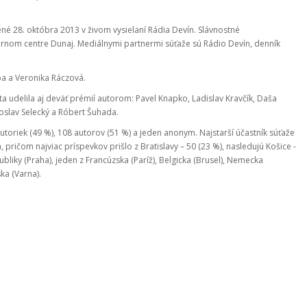
ené 28. októbra 2013 v živom vysielaní Rádia Devín. Slávnostné
rnom centre Dunaj. Mediálnymi partnermi súťaže sú Rádio Devín, denník
ba a Veronika Ráczová.
 udelila aj deväť prémií autorom: Pavel Knapko, Ladislav Kravčík, Daša
oslav Selecký a Róbert Šuhada.
autoriek (49 %), 108 autorov (51 %) a jeden anonym. Najstarší účastník súťaže
 pričom najviac príspevkov prišlo z Bratislavy – 50 (23 %), nasledujú Košice -
ubliky (Praha), jeden z Francúzska (Paríž), Belgicka (Brusel), Nemecka
ka (Varna).