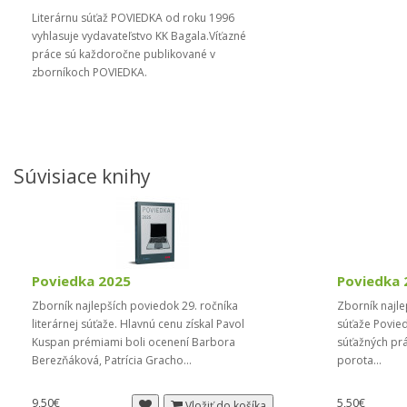
Literárnu súťaž POVIEDKA od roku 1996
vyhlasuje vydavateľstvo KK Bagala.Víťazné
práce sú každoročne publikované v
zborníkoch POVIEDKA.
Súvisiace knihy
Poviedka 2025
Poviedka 
Zborník najlepších poviedok 29. ročníka
Zborník najlep
literárnej súťaže. Hlavnú cenu získal Pavol
súťaže Povied
Kuspan prémiami boli ocenení Barbora
súťažných pr
Berezňáková, Patrícia Gracho...
porota...
9,50€
5,50€
Vložiť do košíka