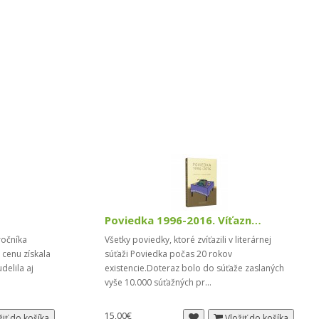
Poviedka 1996-2016. Víťazné texty
ročníka
Všetky poviedky, ktoré zvíťazili v literárnej
ú cenu získala
súťaži Poviedka počas 20 rokov
elila aj
existencie.Doteraz bolo do súťaže zaslaných
vyše 10.000 súťažných pr...
15,00€
žiť do košíka
Vložiť do košíka