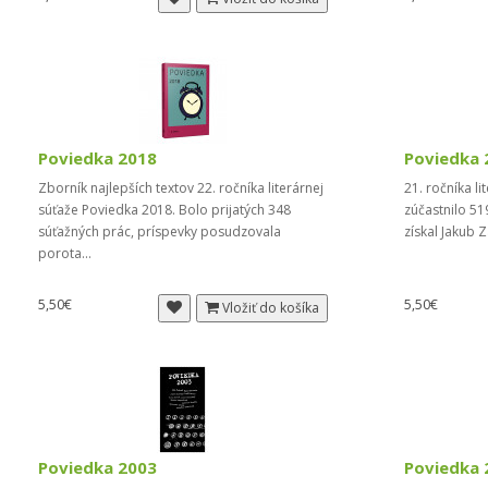
Poviedka 2018
Poviedka 
Zborník najlepších textov 22. ročníka literárnej
21. ročníka l
súťaže Poviedka 2018. Bolo prijatých 348
zúčastnilo 51
súťažných prác, príspevky posudzovala
získal Jakub Z
porota...
5,50€
5,50€
Vložiť do košíka
Poviedka 2003
Poviedka 