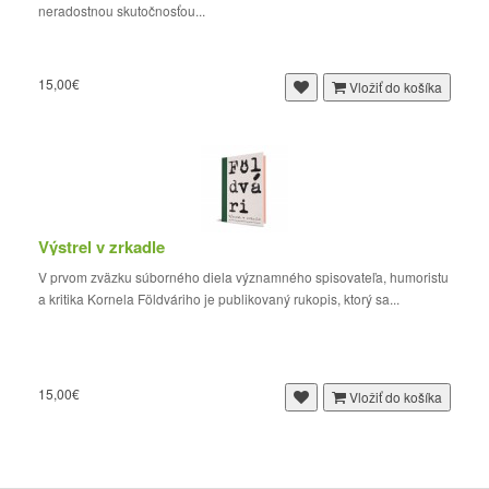
neradostnou skutočnosťou...
15,00€
Vložiť do košíka
Výstrel v zrkadle
V prvom zväzku súborného diela významného spisovateľa, humoristu
a kritika Kornela Földváriho je publikovaný rukopis, ktorý sa...
15,00€
Vložiť do košíka