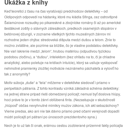
Ukážka z knihy
Keď teoretici z času na čas vyratúvajú predchodcov detektívky – od
Oidipových odpovedí na hádanky, ktoré mu kládla Sfinga, cez ostrovtipné
Šalamúnove rozsudky po pikareskné a zbojnícke romány či až po americké
šestákové zošity o slávnych zálesákoch, predkoch osamelých stopárov v
betónovej džungli, v zozname všetkých týchto muzeálnych žánrov mi
rozhodne jeden chýba: stredoveká dišputa medzi dušou a telom. Znie to
možno zvláštne, ale pozrime sa bližšie, čo je vlastne podstatou detektívky.
Nie vari iskrenie medzi „telom“, hrubou matériou (odpudivou fyzickou
podobou zločinu), a “dušou“, intelektom (bez ohľadu na to, či je chladne
analytický, alebo poletuje na krídlach intuície), ktorý sa usiluje vystopovať
nehmotné pramienky zložitej motivácie neznámeho páchateľa a vyloviť ho
tak z anonymity?
Motív súboja „duše“ a “tela“ môžeme v detektívke sledovať i priamo v
peripetiách pátrania. Z tohto kontrastu vzniká základná schéma detektívky:
na jednej strane prípad rieši obmedzený policajt; nemusí byť doslova hlúpy,
hoci práve to je v tomto žánri obľúbená finta. (Nezastupuje v skutočnosti
„hlúposť“ občas nevyhnutné mimikry mužov zákona, ich akt sebazáchovy?
Vieme predsa, ako ani nie tak dávno priamo pred očami verejnosti dopadli
múdri policajti pri pátraní po únoscoch prezidentovho syna.)
Nech je to už tak či onak, erárnou cestou zozbierané prízemné fakty policajta