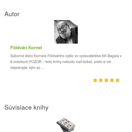
Autor
Földvári Kornel
Súborné dielo Kornela Földváriho vyšlo vo vydavateľstve KK Bagala v
8 zväzkoch.POZOR – tieto knihy nebudú mať dotlač, preto si ich
objednajte, kým sú ...
Súvisiace knihy