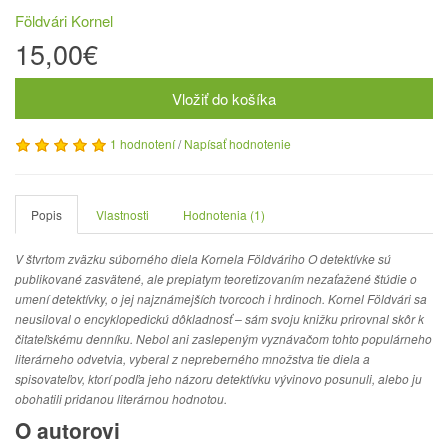
Földvári Kornel
15,00€
Vložiť do košíka
1 hodnotení
/
Napísať hodnotenie
Popis
Vlastnosti
Hodnotenia (1)
V štvrtom zväzku súborného diela Kornela Földváriho O detektívke sú
publikované zasvätené, ale prepiatym teoretizovaním nezaťažené štúdie o
umení detektívky, o jej najznámejších tvorcoch i hrdinoch. Kornel Földvári sa
neusiloval o encyklopedickú dôkladnosť – sám svoju knižku prirovnal skôr k
čitateľskému denníku. Nebol ani zaslepeným vyznávačom tohto populárneho
literárneho odvetvia, vyberal z nepreberného množstva tie diela a
spisovateľov, ktorí podľa jeho názoru detektívku vývinovo posunuli, alebo ju
obohatili pridanou literárnou hodnotou.
O autorovi