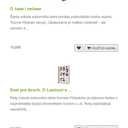
O čase i nečase
Šiesty zväzok súborného diela prináša publicistickú tvorbu autora.
"Kornel Földvári varuje: „Opakovanie je matkou múdrosti – ale
zároveň a...
15,00€
Vložiť do košíka
Svet pre dvoch. O Lasicovi a Satinskom
Piaty zväzok súborného diela Kornela Földváriho je súborom textov o
najznámejšej dvojici slovenského humoru L+S. Texty odzrkadľujú
nepretržitý, ...