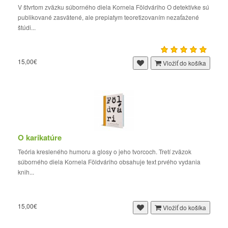
V štvrtom zväzku súborného diela Kornela Földváriho O detektívke sú
publikované zasvätené, ale prepiatym teoretizovaním nezaťažené
štúdi...
15,00€
Vložiť do košíka
O karikatúre
Teória kresleného humoru a glosy o jeho tvorcoch. Tretí zväzok
súborného diela Kornela Földváriho obsahuje text prvého vydania
knih...
15,00€
Vložiť do košíka