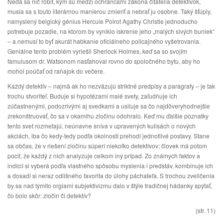
Nedá sa nič robiť, kým sú medzi ochrancami zákona čitatelia detektívok,
musia sa s touto literárnou manierou zmieriť a nebrať ju osobne. Taký šťúply,
namyslený belgický génius Hercule Poirot Agathy Christie jednoducho
potrebuje pozadie, na ktorom by vyniklo iskrenie jeho „malých sivých buniek“
– a nemusí to byť akurát habkanie oficiálneho policajného vyšetrovania.
Geniálne tento problém vyriešil Sherlock Holmes, keď sa so svojím
famulusom dr. Watsonom nasťahoval rovno do spoločného bytu, aby ho
mohol poúčať od raňajok do večere.
Každý detektív – najmä ak ho nezväzujú striktné predpisy a paragrafy – je tak
trochu stvoriteľ. Buduje si hypotézami malé svety, zaľudňuje ich
zúčastnenými, podozrivými aj svedkami a usiluje sa čo najdôveryhodnejšie
zrekonštruovať, čo sa v okamihu zločinu odohralo. Keď mu ďalšie poznatky
tento svet rozmetajú, neúnavne sníva v upravených kulisách o nových
akciách, iba čo kedy-tedy podľa okolností prehodí jednotlivé postavy. Stane
sa občas, že v riešení zločinu súperí niekoľko detektívov; človek má potom
pocit, že každý z nich analyzuje celkom iný prípad. Zo známych faktov a
indícií si vyberá podľa vlastného spôsobu myslenia i predstáv, kombinuje ich
a dosadí si neraz odlišného favorita do úlohy páchateľa. S trochou zveličenia
by sa nad týmito orgiami subjektivizmu dalo v štýle tradičnej hádanky spýtať,
čo bolo skôr: zločin či detektív?
(str. 11)