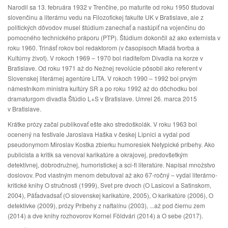
Narodil sa 13. februára 1932 v Trenčíne, po maturite od roku 1950 študoval
slovenčinu a literárnu vedu na Filozofickej fakulte UK v Bratislave, ale z
politických dôvodov musel štúdium zanechať a nastúpiť na vojenčinu do
pomocného technického práporu (PTP). Štúdium dokončil až ako externista v
roku 1960. Trinásť rokov bol redaktorom (v časopisoch Mladá tvorba a
Kultúrny život). V rokoch 1969 – 1970 bol riaditeľom Divadla na korze v
Bratislave. Od roku 1971 až do Nežnej revolúcie pôsobil ako referent v
Slovenskej literárnej agentúre LITA. V rokoch 1990 – 1992 bol prvým
námestníkom ministra kultúry SR a po roku 1992 až do dôchodku bol
dramaturgom divadla Štúdio L+S v Bratislave. Umrel 26. marca 2015
v Bratislave.
Krátke prózy začal publikovať ešte ako stredoškolák. V roku 1963 bol
ocenený na festivale Jaroslava Haška v českej Lipnici a vydal pod
pseudonymom Miroslav Kostka zbierku humoresiek Netypické príbehy. Ako
publicista a kritik sa venoval karikatúre a okrajovej, predovšetkým
detektívnej, dobrodružnej, humoristickej a sci-fi literatúre. Napísal množstvo
doslovov. Pod vlastným menom debutoval až ako 67-ročný – vydal literárno-
kritické knihy O stručnosti (1999), Svet pre dvoch (O Lasicovi a Satinskom,
2004), Päťadvadsať (O slovenskej karikatúre, 2005), O karikatúre (2006), O
detektívke (2009), prózy Príbehy z naftalínu (2003), ...až pod čiernu zem
(2014) a dve knihy rozhovorov Kornel Földvári (2014) a O sebe (2017).