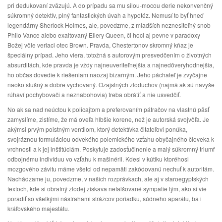
pri dedukovaní zväzujú. A do prípadu sa mu silou-mocou derie nekonvenčný
súkromný detektív, plný fantastických úvah a hypotéz. Nemusí to byť hneď
legendárny Sherlock Holmes, ale, povedzme, z mladších neznesiteľný snob
Philo Vance alebo exaltovaný Ellery Queen, či hoci aj pevne v paradoxy
Božej vôle veriaci otec Brown. Pravda, Chestertonov skromný kňaz je
špeciálny prípad. Jeho viera, totožná s autorovým presvedčením o životných
absurditách, kde pravda je vždy najneuveriteľnejšia a najnedôveryhodnejšia,
ho občas dovedie k riešeniam naozaj bizarným. Jeho páchateľ je zvyčajne
naoko slušný a dobre vychovaný. Ozajstných zloduchov (najmä ak sú navyše
rúhaví pochybovači a neznabohovia) treba obrátiť a nie usvedčiť.
No ak sa nad neúctou k policajtom a preferovaním pátračov na vlastnú päsť
zamyslíme, zistíme, že má oveľa hlbšie korene, než je autorská svojvôľa. Je
akýmsi prvým poistným ventilom, ktorý detektívka čitateľovi ponúka,
svojráznou formuláciou odvekého polemického vzťahu obyčajného človeka k
vrchnosti a k jej inštitúciám. Poskytuje zadosťučinenie a malý súkromný triumf
odbojnému indivíduu vo vzťahu k mašinérii. Kdesi v kútiku ktoréhosi
mozgového závitu máme všetci od nepamäti zakódovanú nechuť k autoritám.
Nachádzame ju, povedzme, v našich rozprávkach, ale aj v staroegyptských
textoch, kde si obratný zlodej získava nefalšované sympatie tým, ako si vie
poradiť so všetkými nástrahami strážcov poriadku, súdneho aparátu, ba i
kráľovského majestátu.