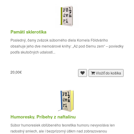
Pamäti sklerotika
Posledný, ôsmy zväzok súborného diela Kornela Földváriho
obsahuje jeho dve memoárové knihy: „Až pod čiernu zem“ – poviedky
podľa skutočných udalostí...
20,00€
Vložiť do košíka
Humoresky. Príbehy z naftalínu
Súbor humoresiek obľúbeného teoretika humoru nevyvoláva len
radostný smiech, ale i bezprizorný úškrn nad zobrazovanou