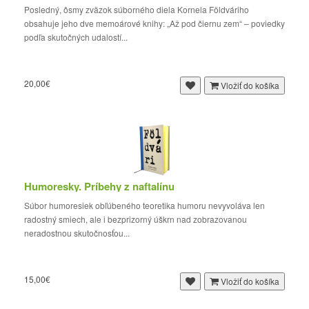
Posledný, ôsmy zväzok súborného diela Kornela Földváriho
obsahuje jeho dve memoárové knihy: „Až pod čiernu zem“ – poviedky
podľa skutočných udalostí...
20,00€
Vložiť do košíka
Humoresky. Príbehy z naftalínu
Súbor humoresiek obľúbeného teoretika humoru nevyvoláva len
radostný smiech, ale i bezprizorný úškrn nad zobrazovanou
neradostnou skutočnosťou...
15,00€
Vložiť do košíka