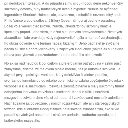
pri dedukovaní zväzujú. A do prípadu sa mu silou-mocou derie nekonvenčný
súkromný detektív, plný fantastických úvah a hypotéz. Nemusí to byť hneď
legendárny Sherlock Holmes, ale, povedzme, z mladších neznesiteľný snob
Philo Vance alebo exaltovaný Ellery Queen, či hoci aj pevne v paradoxy
Božej vôle veriaci otec Brown. Pravda, Chestertonov skromný kňaz je
špeciálny prípad. Jeho viera, totožná s autorovým presvedčením o životných
absurditách, kde pravda je vždy najneuveriteľnejšia a najnedôveryhodnejšia,
ho občas dovedie k riešeniam naozaj bizarným. Jeho páchateľ je zvyčajne
naoko slušný a dobre vychovaný. Ozajstných zloduchov (najmä ak sú navyše
rúhaví pochybovači a neznabohovia) treba obrátiť a nie usvedčiť.
No ak sa nad neúctou k policajtom a preferovaním pátračov na vlastnú päsť
zamyslíme, zistíme, že má oveľa hlbšie korene, než je autorská svojvôľa. Je
akýmsi prvým poistným ventilom, ktorý detektívka čitateľovi ponúka,
svojráznou formuláciou odvekého polemického vzťahu obyčajného človeka k
vrchnosti a k jej inštitúciám. Poskytuje zadosťučinenie a malý súkromný triumf
odbojnému indivíduu vo vzťahu k mašinérii. Kdesi v kútiku ktoréhosi
mozgového závitu máme všetci od nepamäti zakódovanú nechuť k autoritám.
Nachádzame ju, povedzme, v našich rozprávkach, ale aj v staroegyptských
textoch, kde si obratný zlodej získava nefalšované sympatie tým, ako si vie
poradiť so všetkými nástrahami strážcov poriadku, súdneho aparátu, ba i
kráľovského majestátu.