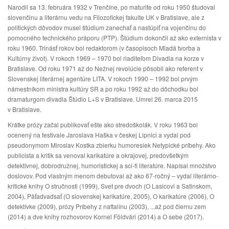
Narodil sa 13. februára 1932 v Trenčíne, po maturite od roku 1950 študoval
slovenčinu a literárnu vedu na Filozofickej fakulte UK v Bratislave, ale z
politických dôvodov musel štúdium zanechať a nastúpiť na vojenčinu do
pomocného technického práporu (PTP). Štúdium dokončil až ako externista v
roku 1960. Trinásť rokov bol redaktorom (v časopisoch Mladá tvorba a
Kultúrny život). V rokoch 1969 – 1970 bol riaditeľom Divadla na korze v
Bratislave. Od roku 1971 až do Nežnej revolúcie pôsobil ako referent v
Slovenskej literárnej agentúre LITA. V rokoch 1990 – 1992 bol prvým
námestníkom ministra kultúry SR a po roku 1992 až do dôchodku bol
dramaturgom divadla Štúdio L+S v Bratislave. Umrel 26. marca 2015
v Bratislave.
Krátke prózy začal publikovať ešte ako stredoškolák. V roku 1963 bol
ocenený na festivale Jaroslava Haška v českej Lipnici a vydal pod
pseudonymom Miroslav Kostka zbierku humoresiek Netypické príbehy. Ako
publicista a kritik sa venoval karikatúre a okrajovej, predovšetkým
detektívnej, dobrodružnej, humoristickej a sci-fi literatúre. Napísal množstvo
doslovov. Pod vlastným menom debutoval až ako 67-ročný – vydal literárno-
kritické knihy O stručnosti (1999), Svet pre dvoch (O Lasicovi a Satinskom,
2004), Päťadvadsať (O slovenskej karikatúre, 2005), O karikatúre (2006), O
detektívke (2009), prózy Príbehy z naftalínu (2003), ...až pod čiernu zem
(2014) a dve knihy rozhovorov Kornel Földvári (2014) a O sebe (2017).