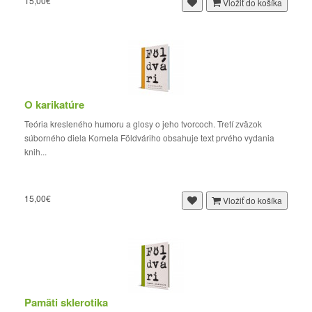
15,00€
Vložiť do košíka
O karikatúre
Teória kresleného humoru a glosy o jeho tvorcoch. Tretí zväzok
súborného diela Kornela Földváriho obsahuje text prvého vydania
knih...
15,00€
Vložiť do košíka
Pamäti sklerotika