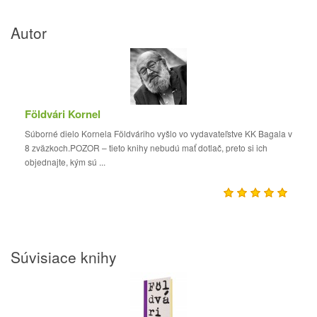
Autor
Földvári Kornel
Súborné dielo Kornela Földváriho vyšlo vo vydavateľstve KK Bagala v
8 zväzkoch.POZOR – tieto knihy nebudú mať dotlač, preto si ich
objednajte, kým sú ...
Súvisiace knihy