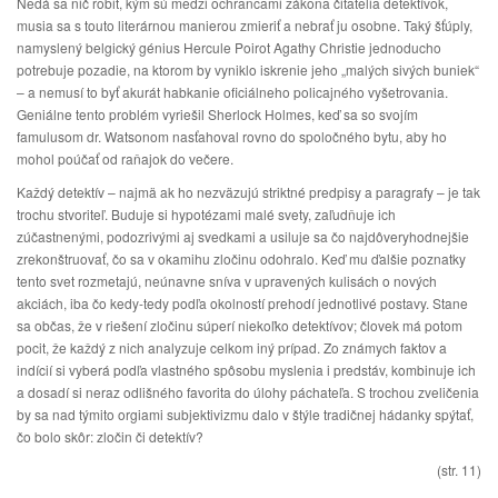
Nedá sa nič robiť, kým sú medzi ochrancami zákona čitatelia detektívok,
musia sa s touto literárnou manierou zmieriť a nebrať ju osobne. Taký šťúply,
namyslený belgický génius Hercule Poirot Agathy Christie jednoducho
potrebuje pozadie, na ktorom by vyniklo iskrenie jeho „malých sivých buniek“
– a nemusí to byť akurát habkanie oficiálneho policajného vyšetrovania.
Geniálne tento problém vyriešil Sherlock Holmes, keď sa so svojím
famulusom dr. Watsonom nasťahoval rovno do spoločného bytu, aby ho
mohol poúčať od raňajok do večere.
Každý detektív – najmä ak ho nezväzujú striktné predpisy a paragrafy – je tak
trochu stvoriteľ. Buduje si hypotézami malé svety, zaľudňuje ich
zúčastnenými, podozrivými aj svedkami a usiluje sa čo najdôveryhodnejšie
zrekonštruovať, čo sa v okamihu zločinu odohralo. Keď mu ďalšie poznatky
tento svet rozmetajú, neúnavne sníva v upravených kulisách o nových
akciách, iba čo kedy-tedy podľa okolností prehodí jednotlivé postavy. Stane
sa občas, že v riešení zločinu súperí niekoľko detektívov; človek má potom
pocit, že každý z nich analyzuje celkom iný prípad. Zo známych faktov a
indícií si vyberá podľa vlastného spôsobu myslenia i predstáv, kombinuje ich
a dosadí si neraz odlišného favorita do úlohy páchateľa. S trochou zveličenia
by sa nad týmito orgiami subjektivizmu dalo v štýle tradičnej hádanky spýtať,
čo bolo skôr: zločin či detektív?
(str. 11)