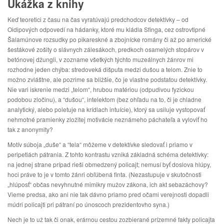
Ukážka z knihy
Keď teoretici z času na čas vyratúvajú predchodcov detektívky – od
Oidipových odpovedí na hádanky, ktoré mu kládla Sfinga, cez ostrovtipné
Šalamúnove rozsudky po pikareskné a zbojnícke romány či až po americké
šestákové zošity o slávnych zálesákoch, predkoch osamelých stopárov v
betónovej džungli, v zozname všetkých týchto muzeálnych žánrov mi
rozhodne jeden chýba: stredoveká dišputa medzi dušou a telom. Znie to
možno zvláštne, ale pozrime sa bližšie, čo je vlastne podstatou detektívky.
Nie vari iskrenie medzi „telom“, hrubou matériou (odpudivou fyzickou
podobou zločinu), a “dušou“, intelektom (bez ohľadu na to, či je chladne
analytický, alebo poletuje na krídlach intuície), ktorý sa usiluje vystopovať
nehmotné pramienky zložitej motivácie neznámeho páchateľa a vyloviť ho
tak z anonymity?
Motív súboja „duše“ a “tela“ môžeme v detektívke sledovať i priamo v
peripetiách pátrania. Z tohto kontrastu vzniká základná schéma detektívky:
na jednej strane prípad rieši obmedzený policajt; nemusí byť doslova hlúpy,
hoci práve to je v tomto žánri obľúbená finta. (Nezastupuje v skutočnosti
„hlúposť“ občas nevyhnutné mimikry mužov zákona, ich akt sebazáchovy?
Vieme predsa, ako ani nie tak dávno priamo pred očami verejnosti dopadli
múdri policajti pri pátraní po únoscoch prezidentovho syna.)
Nech je to už tak či onak, erárnou cestou zozbierané prízemné fakty policajta