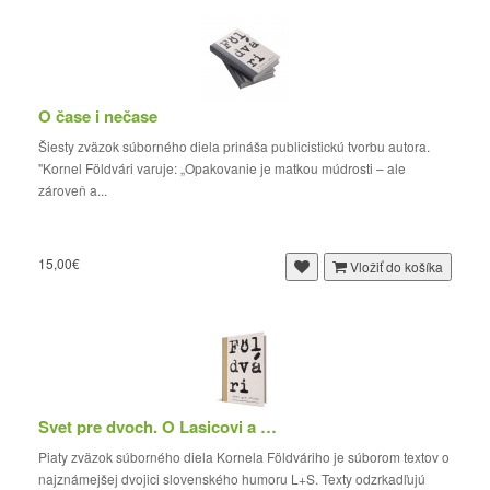
O čase i nečase
Šiesty zväzok súborného diela prináša publicistickú tvorbu autora.
"Kornel Földvári varuje: „Opakovanie je matkou múdrosti – ale
zároveň a...
15,00€
Vložiť do košíka
Svet pre dvoch. O Lasicovi a Satinskom
Piaty zväzok súborného diela Kornela Földváriho je súborom textov o
najznámejšej dvojici slovenského humoru L+S. Texty odzrkadľujú