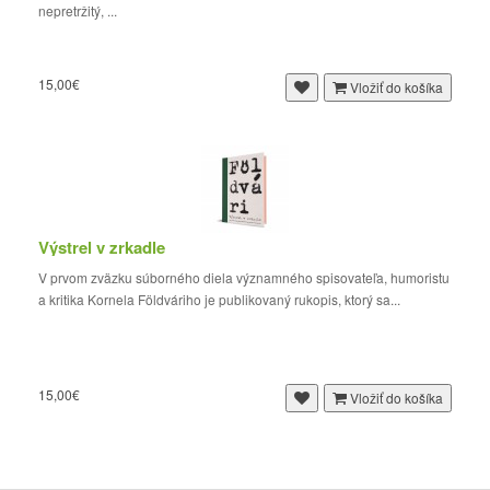
nepretržitý, ...
15,00€
Vložiť do košíka
Výstrel v zrkadle
V prvom zväzku súborného diela významného spisovateľa, humoristu
a kritika Kornela Földváriho je publikovaný rukopis, ktorý sa...
15,00€
Vložiť do košíka