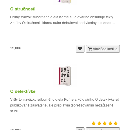
O stručnosti
Druhý zväzok súborného diela Kornela Földváriho obsahuje texty
z knihy O stručnosti, ktorou autor debutoval pod vlastným menom...
15,00€
Vložiť do košíka
O detektívke
V štvrtom zväzku súborného diela Kornela Földváriho O detektívke sú
publikované zasvätené, ale prepiatym teoretizovaním nezaťažené
štúdi...