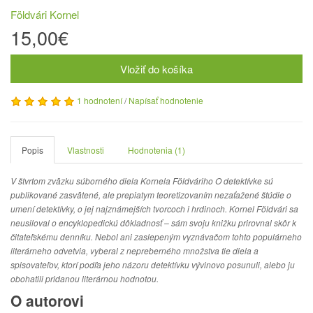
Földvári Kornel
15,00€
Vložiť do košíka
1 hodnotení
/
Napísať hodnotenie
Popis
Vlastnosti
Hodnotenia (1)
V štvrtom zväzku súborného diela Kornela Földváriho O detektívke sú
publikované zasvätené, ale prepiatym teoretizovaním nezaťažené štúdie o
umení detektívky, o jej najznámejších tvorcoch i hrdinoch. Kornel Földvári sa
neusiloval o encyklopedickú dôkladnosť – sám svoju knižku prirovnal skôr k
čitateľskému denníku. Nebol ani zaslepeným vyznávačom tohto populárneho
literárneho odvetvia, vyberal z nepreberného množstva tie diela a
spisovateľov, ktorí podľa jeho názoru detektívku vývinovo posunuli, alebo ju
obohatili pridanou literárnou hodnotou.
O autorovi