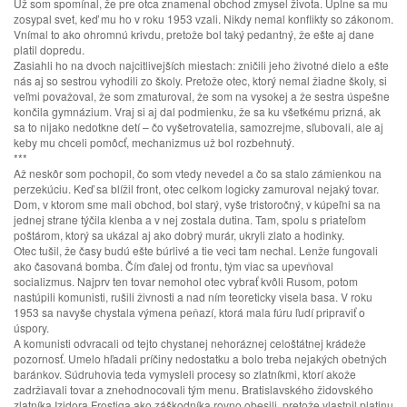
Už som spomínal, že pre otca znamenal obchod zmysel života. Úplne sa mu
zosypal svet, keď mu ho v roku 1953 vzali. Nikdy nemal konflikty so zákonom.
Vnímal to ako ohromnú krivdu, pretože bol taký pedantný, že ešte aj dane
platil dopredu.
Zasiahli ho na dvoch najcitlivejších miestach: zničili jeho životné dielo a ešte
nás aj so sestrou vyhodili zo školy. Pretože otec, ktorý nemal žiadne školy, si
veľmi považoval, že som zmaturoval, že som na vysokej a že sestra úspešne
končila gymnázium. Vraj si aj dal podmienku, že sa ku všetkému prizná, ak
sa to nijako nedotkne detí – čo vyšetrovatelia, samozrejme, sľubovali, ale aj
keby mu chceli pomôcť, mechanizmus už bol rozbehnutý.
***
Až neskôr som pochopil, čo som vtedy nevedel a čo sa stalo zámienkou na
perzekúciu. Keď sa blížil front, otec celkom logicky zamuroval nejaký tovar.
Dom, v ktorom sme mali obchod, bol starý, vyše tristoročný, v kúpeľni sa na
jednej strane týčila klenba a v nej zostala dutina. Tam, spolu s priateľom
poštárom, ktorý sa ukázal aj ako dobrý murár, ukryli zlato a hodinky.
Otec tušil, že časy budú ešte búrlivé a tie veci tam nechal. Lenže fungovali
ako časovaná bomba. Čím ďalej od frontu, tým viac sa upevňoval
socializmus. Najprv ten tovar nemohol otec vybrať kvôli Rusom, potom
nastúpili komunisti, rušili živnosti a nad ním teoreticky visela basa. V roku
1953 sa navyše chystala výmena peňazí, ktorá mala fúru ľudí pripraviť o
úspory.
A komunisti odvracali od tejto chystanej nehoráznej celoštátnej krádeže
pozornosť. Umelo hľadali príčiny nedostatku a bolo treba nejakých obetných
baránkov. Súdruhovia teda vymysleli procesy so zlatníkmi, ktorí akože
zadržiavali tovar a znehodnocovali tým menu. Bratislavského židovského
zlatníka Izidora Frostiga ako záškodníka rovno obesili, pretože vlastnil platinu