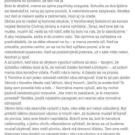
polhodine mi oznámili, že tam nie je.
Bolo to strašné, mama sa úplne psychicky zosypala. Schudla za dva týždne
asi šestnásť kíl, nervy jej úplne povolili. A nekontrolovane zaspávala. Skrátka,
cez deň si niekam sadla a zadriemala. Hoci aj na úrade.
Občas pre to nastali aj komické situácie. V trenčianskej Sokolovni sa konalo
nejaké školenie Civilnej obrany a mama vyhlásila: „Teraz, keď sme tak na
muške, musím ísť, nedá sa nič robiť, ešte by bolo na nás, že to sabotujeme.“
A aby nezaspala, sadla si do prvého radu. Tak úprimne sa zahľadela na
prednášateľa, že sa stále obracal na ňu – a mama zavrela oči. Keď sa
zobudila, pozrela naňho, on sa na ňu tiež vyčítavo pozrel, a to sa
niekoľkokrát opakovalo. Keď sa poslednýkrát prebrala, už v sále nikto nebol.
Nechali ju spať.
A až potom, keď otca so strýkom vypočuli odhora až dolu – tipujem, že
súčasťou nátlaku bolo aj to, že nemali žiaden kontakt s blízkymi –, až potom
mama otca konečne videla. Pustili nás k nemu. A čakalo sa na proces.
V Trenčíne si ani jeden advokát netrúfol otca obhajovať. Vzal to až pán doktor
Vámoš z Nového Mesta nad Váhom, ktorý hovoril: „Veď to je evidentné! To
keby som povedal toto a toto...“ Normálne mame vyložil, ako by mohol
padnúť oslobodzujúci rozsudok. „Ale mám to zakázané, ja to nesmiem
povedať!“ Skrátka, podľa nejakého paragrafu ani nesmel otca normálne
obhajovať.
Okrem toho nás okamžite vyrazili z bytu, otec ešte ani nebol odsúdený. Byt
pridelili istému dozorcovi väzňov a hrozili nám, že budeme musieť ísť bývať
do pivnice, lebo sme triedni nepriatelia. Bránili sme sa, boli to hanebné
naťahovačky, v jednu chvíľu víťazoslávne vyhlásili, že teraz sa už budeme
musieť ubytovať, lebo našli pivnicu, ktorá má drevenú dlážku. Tam sme nešli.
Nakoniec sme dostali na námestí jednu izbu s kuchyňou a s oknami do