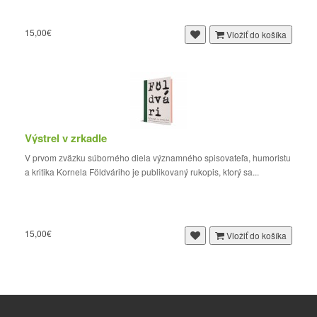
15,00€
Vložiť do košíka
Výstrel v zrkadle
V prvom zväzku súborného diela významného spisovateľa, humoristu
a kritika Kornela Földváriho je publikovaný rukopis, ktorý sa...
15,00€
Vložiť do košíka