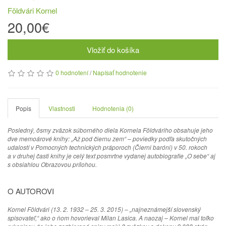
Földvári Kornel
20,00€
Vložiť do košíka
0 hodnotení
/
Napísať hodnotenie
Popis
Vlastnosti
Hodnotenia (0)
Posledný, ôsmy zväzok súborného diela Kornela Földváriho obsahuje jeho
dve memoárové knihy: „Až pod čiernu zem“ – poviedky podľa skutočných
udalostí v Pomocných technických práporoch (Čierni baróni) v 50. rokoch
a v druhej časti knihy je celý text posmrtne vydanej autobiografie „O sebe“ aj
s obsiahlou Obrazovou prílohou.
O AUTOROVI
Kornel Földvári (13. 2. 1932 – 25. 3. 2015) – „najneznámejší slovenský
spisovateľ,“ ako o ňom hovorieval Milan Lasica. A naozaj – Kornel mal toľko