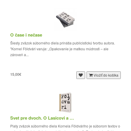
O čase i nečase
Šiesty zväzok súborného diela prináša publicistickú tvorbu autora.
"Kornel Földvári varuje: „Opakovanie je matkou múdrosti – ale
zároveň a...
15,00€
Vložiť do košíka
Svet pre dvoch. O Lasicovi a Satinskom
Piaty zväzok súborného diela Kornela Földváriho je súborom textov o