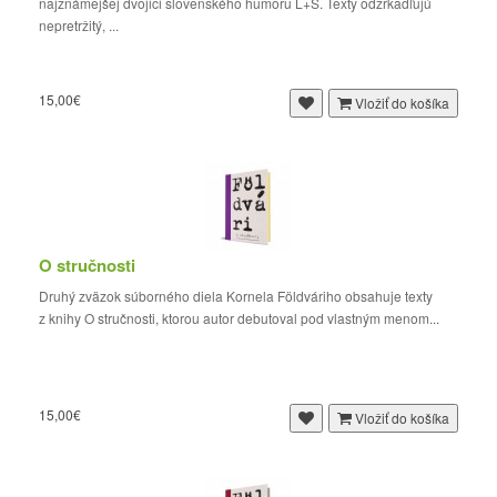
najznámejšej dvojici slovenského humoru L+S. Texty odzrkadľujú
nepretržitý, ...
15,00€
Vložiť do košíka
O stručnosti
Druhý zväzok súborného diela Kornela Földváriho obsahuje texty
z knihy O stručnosti, ktorou autor debutoval pod vlastným menom...
15,00€
Vložiť do košíka