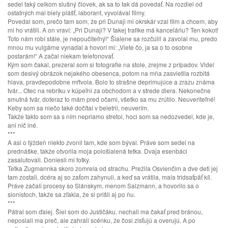
sedel taký celkom slušný človek, ak sa to tak dá povedať. Na rozdiel od
ostatných mal biely plášť, laborant, vyvolával filmy.
Povedal som, prečo tam som, že pri Dunaji mi okrskár vzal film a chcem, aby
mi ho vrátili. A on vraví: „Pri Dunaji? V takej trafike má kanceláriu? Ten kokot!
Toto nám robí stále, je nepoučiteľný!“ Šialene sa rozčúlil a zavolal mu, predo
mnou mu vulgárne vynadal a hovorí mi: „Viete čo, ja sa o to osobne
postarám!“ A začal niekam telefonovať.
Kým som čakal, prezeral som si fotografie na stole, zrejme z prípadov. Videl
som desivý obrázok nejakého obesenca, potom na mňa zasvietila rozbitá
hlava, pravdepodobne mŕtvola. Bolo to strašne deprimujúce a zrazu známa
tvár... Otec na rebríku v kúpeľni za obchodom a v strede diera. Nekonečne
smutná tvár, doteraz to mám pred očami, všetko sa mu zrútilo. Neuveriteľné!
Keby som sa niečo také dočítal v beletrii, neuverím.
Takže takto som sa s ním nepriamo stretol, hoci som sa nedozvedel, kde je,
ani nič iné.
***
A asi o týždeň niekto zvonil tam, kde som býval. Práve som sedel na
prednáške, takže otvorila moja pološialená tetka. Dvaja esenbáci
zasalutovali. Doniesli mi fotky.
Tetka Zugmannka skoro zomrela od strachu. Prežila Osvienčim a dve deti jej
tam zostali, dcéra aj so zaťom zahynuli, a keď sa vrátila, mala tridsaťpäť kíl.
Práve začali procesy so Slánskym, menom Salzmann, a hovorilo sa o
sionistoch, takže sa zľakla, že si prišli aj po ňu.
***
Pátral som ďalej. Šiel som do Justičáku, nechali ma čakať pred bránou,
neposlali ma preč, ale zahrali scénku, že čosi zisťujú a overujú. A po