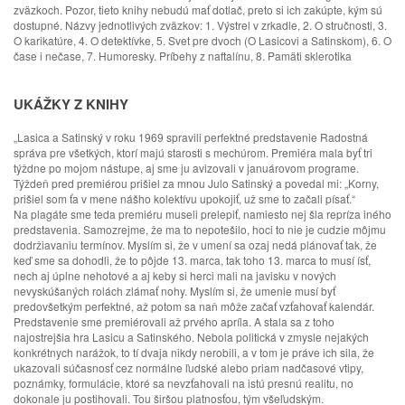
zväzkoch. Pozor, tieto knihy nebudú mať dotlač, preto si ich zakúpte, kým sú
dostupné. Názvy jednotlivých zväzkov: 1. Výstrel v zrkadle, 2. O stručnosti, 3.
O karikatúre, 4. O detektívke, 5. Svet pre dvoch (O Lasicovi a Satinskom), 6. O
čase i nečase, 7. Humoresky. Príbehy z naftalínu, 8. Pamäti sklerotika
UKÁŽKY Z KNIHY
„Lasica a Satinský v roku 1969 spravili perfektné predstavenie Radostná
správa pre všetkých, ktorí majú starosti s mechúrom. Premiéra mala byť tri
týždne po mojom nástupe, aj sme ju avizovali v januárovom programe.
Týždeň pred premiérou prišiel za mnou Julo Satinský a povedal mi: „Korny,
prišiel som ťa v mene nášho kolektívu upokojiť, už sme to začali písať.“
Na plagáte sme teda premiéru museli prelepiť, namiesto nej šla repríza iného
predstavenia. Samozrejme, že ma to nepotešilo, hoci to nie je cudzie môjmu
dodržiavaniu termínov. Myslím si, že v umení sa ozaj nedá plánovať tak, že
keď sme sa dohodli, že to pôjde 13. marca, tak toho 13. marca to musí ísť,
nech aj úplne nehotové a aj keby si herci mali na javisku v nových
nevyskúšaných rolách zlámať nohy. Myslím si, že umenie musí byť
predovšetkým perfektné, až potom sa naň môže začať vzťahovať kalendár.
Predstavenie sme premiérovali až prvého apríla. A stala sa z toho
najostrejšia hra Lasicu a Satinského. Nebola politická v zmysle nejakých
konkrétnych narážok, to tí dvaja nikdy nerobili, a v tom je práve ich sila, že
ukazovali súčasnosť cez normálne ľudské alebo priam nadčasové vtipy,
poznámky, formulácie, ktoré sa nevzťahovali na istú presnú realitu, no
dokonale ju postihovali. Tou širšou platnosťou, tým všeľudským.