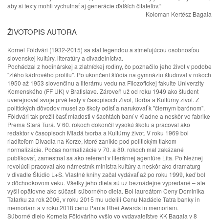
aby si texty mohli vychutnať aj generácie ďalších čitateľov.“
Koloman Kertész Bagala
ŽIVOTOPIS AUTORA
Kornel Földvári (1932-2015) sa stal legendou a stmeľujúcou osobnosťou
slovenskej kultúry, literatúry a divadelníctva.
Pochádzal z hodinárskej a zlatníckej rodiny, čo poznačilo jeho život v podobe
"zlého kádrového profilu". Po ukončení štúdia na gymnáziu študoval v rokoch
1950 až 1953 slovenčinu a literárnu vedu na Filozofickej fakulte Univerzity
Komenského (FF UK) v Bratislave. Zároveň už od roku 1949 ako študent
uverejňoval svoje prvé texty v časopisoch Život, Borba a Kultúrny život. Z
politických dôvodov musel zo školy odísť a narukovať k "čiernym barónom".
Földvári tak prežil časť mladosti v šachtách baní v Kladne a neskôr vo fabrike
Prema Stará Turá. V 60. rokoch dokončil vysokú školu a pracoval ako
redaktor v časopisoch Mladá tvorba a Kultúrny život. V roku 1969 bol
riaditeľom Divadla na Korze, ktoré zaniklo pod politickým tlakom
normalizácie. Počas normalizácie v 70. a 80. rokoch mal zakázané
publikovať, zamestnal sa ako referent v literárnej agentúre Lita. Po Nežnej
revolúcii pracoval ako námestník ministra kultúry a neskôr ako dramaturg
v divadle Štúdio L+S. Vlastné knihy začal vydávať až po roku 1999, keď bol
v dôchodkovom veku. Všetky jeho diela sú už beznádejne vypredané – ale
vyšli opätovne ako súčasti súborného diela. Bol laureátom Ceny Dominika
Tatarku za rok 2006, v roku 2015 mu udelili Cenu Nadácie Tatra banky in
memoriam a v roku 2018 cenu Panta Rhei Awards in memoriam.
Súborné dielo Kornela Földváriho vyšlo vo vydavateľstve KK Bagala v 8