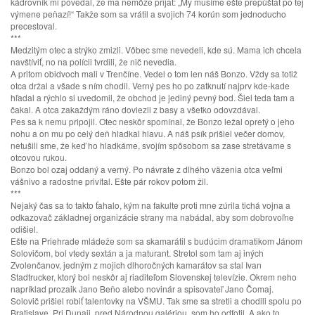
kádrovník mi povedal, že ma nemôže prijať: „My musíme ešte prepúšťať po tej
výmene peňazí!“ Takže som sa vrátil a svojich 74 korún som jednoducho
precestoval.
***
Medzitým otec a strýko zmizli. Vôbec sme nevedeli, kde sú. Mama ich chcela
navštíviť, no na polícii tvrdili, že nič nevedia.
A pritom obidvoch mali v Trenčíne. Vedel o tom len náš Bonzo. Vždy sa totiž
otca držal a všade s ním chodil. Verný pes ho po zatknutí najprv kde-kade
hľadal a rýchlo si uvedomil, že obchod je jediný pevný bod. Šiel teda tam a
čakal. A otca zakaždým ráno doviezli z basy a všetko odovzdával.
Pes sa k nemu pripojil. Otec neskôr spomínal, že Bonzo ležal opretý o jeho
nohu a on mu po celý deň hladkal hlavu. A náš psík prišiel večer domov,
netušili sme, že keď ho hladkáme, svojím spôsobom sa zase stretávame s
otcovou rukou.
Bonzo bol ozaj oddaný a verný. Po návrate z dlhého väzenia otca veľmi
vášnivo a radostne privítal. Ešte pár rokov potom žil.
***
Nejaký čas sa to takto ťahalo, kým na fakulte proti mne zúrila tichá vojna a
odkazovač základnej organizácie strany ma nabádal, aby som dobrovoľne
odišiel.
Ešte na Priehrade mládeže som sa skamarátil s budúcim dramatikom Jánom
Solovičom, bol vtedy sextán a ja maturant. Stretol som tam aj iných
Zvolenčanov, jedným z mojich dlhoročných kamarátov sa stal Ivan
Stadtrucker, ktorý bol neskôr aj riaditeľom Slovenskej televízie. Okrem neho
napríklad prozaik Jano Beňo alebo novinár a spisovateľ Jano Čomaj.
Solovič prišiel robiť talentovky na VŠMU. Tak sme sa stretli a chodili spolu po
Bratislave. Pri Dunaji, pred Národnou galériou, som ho odfotil. A ako to