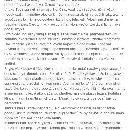
potrebnú v zdravotníctve. Označili to za sabotáž.
V roku 1953 spravili záťah aj v Trenčíne. Vzali otca i strýka, nič im však
nedokázali, minimálne otec sa k ničomu nepriznal. Aj mu spálili ruky, ako ho
vypočúvali, to máme od doktora, ktorý ho ošetroval. Položili mu dlane na
rozpálenú pec. Otec to nikdy nespomínal. No a keď on zostával ticho, tak si
podali strýka.
Jožko-báči bol vždy takej slabšej telesnej konštrukcie, prekonal rakovinu
žalúdka, dve tretiny z neho mu vzali, našťastie nezostali žiadne metastázy.
Hoci rachitický a slabučký, mal oveľa bojovnejšieho ducha. Otec bol –
neviem ako to nazvať – svojím spôsobom aristokrat, nevedel si predstaviť, že
by sa zosmiešnil alebo strápnil. Nikdy nenosil placatú čapicu alebo pumpky.
Len oblek a kravatu, klobúk a vestu. Zachovával si dôstojnosť a všetko
znášal.
Strýko však bojoval šibeničným humorom. Na hrubé nadávky odpovedal, že
bol sociálnym demokratom už v roku 1912. Začali vykrikovať, že to je typické,
lebo sociálni demokrati sa pridali ku kapitalistom a k vykorisťovateľom, na
správnej strane zostali len komunisti. A on im na to: „V 1912 som nemohol
vstúpiť ku komunistom, lebo tá strana vznikla až v roku 1921.“ Narevali naňho
a šup na samotku. A ako kráčal po chodbe, na stole služby ležala škatuľa s
klincami a on hneď tri z nich zhltol. Museli ho okamžite operovať, šiel do
nemocnice.
Takže s ním si až tak neporadili. No keď otcovi oznámili, že si poriadne
podajú strýka, priznal sa. Nevedel si predstaviť, že by sa Jožko-báčimu malo
niečo stať, oni boli naozaj ako bratia.
Mimochodom, keďže strýkovi zostala len tretina žalúdka, mal v base nárok
raz za čas na trojkilový balík. Mama pozerala na zoznam s jeho želaniami a