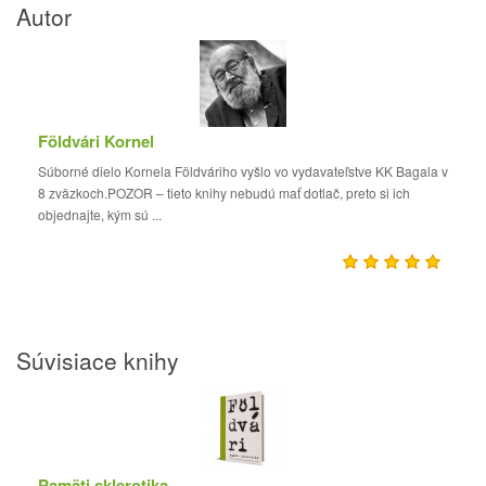
Autor
Földvári Kornel
Súborné dielo Kornela Földváriho vyšlo vo vydavateľstve KK Bagala v
8 zväzkoch.POZOR – tieto knihy nebudú mať dotlač, preto si ich
objednajte, kým sú ...
Súvisiace knihy
Pamäti sklerotika