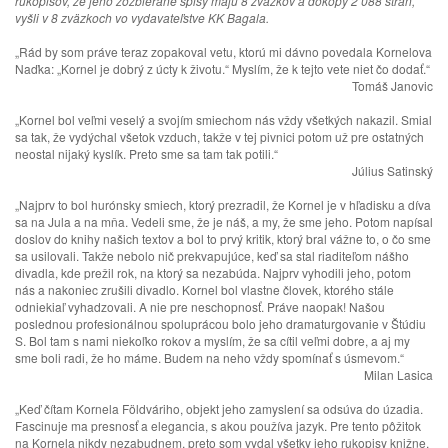
rukopisov, že jeho zozbierané spisy majú 8 zväzkov a dokopy 2 088 strán,
vyšli v 8 zväzkoch vo vydavateľstve KK Bagala.
„Rád by som práve teraz zopakoval vetu, ktorú mi dávno povedala Kornelova
Naďka: „Kornel je dobrý z úcty k životu.“ Myslím, že k tejto vete niet čo dodať.“
Tomáš Janovic
„Kornel bol veľmi veselý a svojím smiechom nás vždy všetkých nakazil. Smial
sa tak, že vydýchal všetok vzduch, takže v tej pivnici potom už pre ostatných
neostal nijaký kyslík. Preto sme sa tam tak potili.“
Július Satinský
„Najprv to bol hurónsky smiech, ktorý prezradil, že Kornel je v hľadisku a díva
sa na Jula a na mňa. Vedeli sme, že je náš, a my, že sme jeho. Potom napísal
doslov do knihy našich textov a bol to prvý kritik, ktorý bral vážne to, o čo sme
sa usilovali. Takže nebolo nič prekvapujúce, keď sa stal riaditeľom nášho
divadla, kde prežil rok, na ktorý sa nezabúda. Najprv vyhodili jeho, potom
nás a nakoniec zrušili divadlo. Kornel bol vlastne človek, ktorého stále
odniekiaľ vyhadzovali. A nie pre neschopnosť. Práve naopak! Našou
poslednou profesionálnou spoluprácou bolo jeho dramaturgovanie v Štúdiu
S. Bol tam s nami niekoľko rokov a myslím, že sa cítil veľmi dobre, a aj my
sme boli radi, že ho máme. Budem na neho vždy spomínať s úsmevom.“
Milan Lasica
„Keď čítam Kornela Földváriho, objekt jeho zamyslení sa odsúva do úzadia.
Fascinuje ma presnosť a elegancia, s akou používa jazyk. Pre tento pôžitok
na Kornela nikdy nezabudnem, preto som vydal všetky jeho rukopisy knižne,