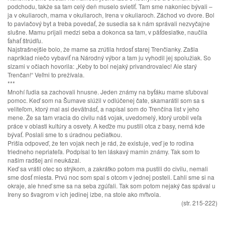
podchodu, takže sa tam celý deň muselo svietiť. Tam sme nakoniec bývali –
ja v okuliaroch, mama v okuliaroch, Irena v okuliaroch. Záchod vo dvore. Bol
to pavlačový byt a treba povedať, že susedia sa k nám správali nezvyčajne
slušne. Mamu prijali medzi seba a dokonca sa tam, v päťdesiatke, naučila
ťahať štrúdľu.
Najstrašnejšie bolo, že mame sa zrútila hrdosť starej Trenčianky. Zašla
napríklad niečo vybaviť na Národný výbor a tam ju vyhodil jej spolužiak. So
slzami v očiach hovorila: „Keby to bol nejaký privandrovalec! Ale starý
Trenčan!“ Veľmi to prežívala.
***
Mnohí ľudia sa zachovali hnusne. Jeden známy na byťáku mame sľuboval
pomoc. Keď som na Šumave slúžil v odlúčenej čate, skamarátil som sa s
veliteľom, ktorý mal asi devätnásť, a napísal som do Trenčína list v jeho
mene. Že sa tam vracia do civilu náš vojak, uvedomelý, ktorý urobil veľa
práce v oblasti kultúry a osvety. A keďže mu pustili otca z basy, nemá kde
bývať. Poslali sme to s úradnou pečiatkou.
Prišla odpoveď, že ten vojak nech je rád, že existuje, veď je to rodina
triedneho nepriateľa. Podpísal to ten láskavý mamin známy. Tak som to
našim radšej ani neukázal.
Keď sa vrátil otec so strýkom, a zakrátko potom ma pustili do civilu, nemali
sme dosť miesta. Prvú noc som spal s otcom v jednej posteli. Ľahli sme si na
okraje, ale hneď sme sa na seba zgúľali. Tak som potom nejaký čas spával u
Ireny so švagrom v ich jedinej izbe, na stole ako mŕtvola.
(str. 215-222)