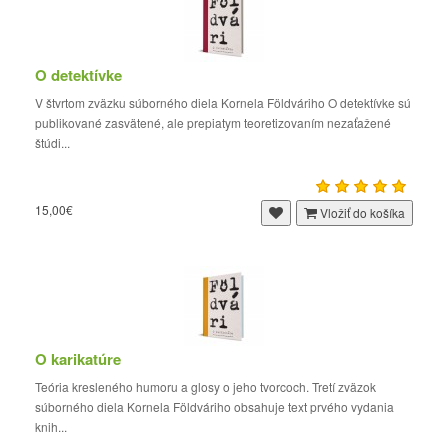
O detektívke
V štvrtom zväzku súborného diela Kornela Földváriho O detektívke sú
publikované zasvätené, ale prepiatym teoretizovaním nezaťažené
štúdi...
15,00€
Vložiť do košíka
O karikatúre
Teória kresleného humoru a glosy o jeho tvorcoch. Tretí zväzok
súborného diela Kornela Földváriho obsahuje text prvého vydania
knih...