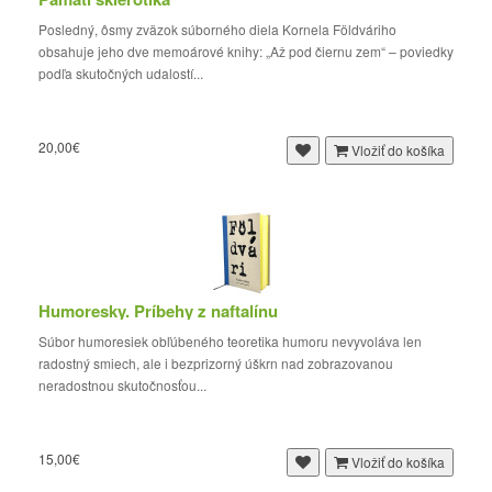
Posledný, ôsmy zväzok súborného diela Kornela Földváriho
obsahuje jeho dve memoárové knihy: „Až pod čiernu zem“ – poviedky
podľa skutočných udalostí...
20,00€
Vložiť do košíka
Humoresky. Príbehy z naftalínu
Súbor humoresiek obľúbeného teoretika humoru nevyvoláva len
radostný smiech, ale i bezprizorný úškrn nad zobrazovanou
neradostnou skutočnosťou...
15,00€
Vložiť do košíka