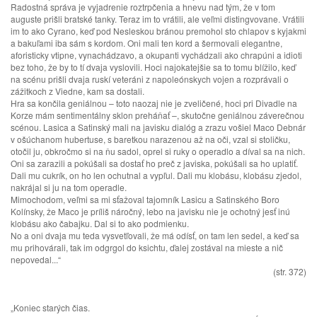
Radostná správa je vyjadrenie roztrpčenia a hnevu nad tým, že v tom
auguste prišli bratské tanky. Teraz im to vrátili, ale veľmi distingvovane. Vrátili
im to ako Cyrano, keď pod Nesleskou bránou premohol sto chlapov s kyjakmi
a bakuľami iba sám s kordom. Oni mali ten kord a šermovali elegantne,
aforisticky vtipne, vynachádzavo, a okupanti vychádzali ako chrapúni a idioti
bez toho, že by to tí dvaja vyslovili. Hoci najokatejšie sa to tomu blížilo, keď
na scénu prišli dvaja ruskí veteráni z napoleónskych vojen a rozprávali o
zážitkoch z Viedne, kam sa dostali.
Hra sa končila geniálnou – toto naozaj nie je zveličené, hoci pri Divadle na
Korze mám sentimentálny sklon preháňať –, skutočne geniálnou záverečnou
scénou. Lasica a Satinský mali na javisku dialóg a zrazu vošiel Maco Debnár
v ošúchanom hubertuse, s baretkou narazenou až na oči, vzal si stoličku,
otočil ju, obkročmo si na ňu sadol, oprel si ruky o operadlo a díval sa na nich.
Oni sa zarazili a pokúšali sa dostať ho preč z javiska, pokúšali sa ho uplatiť.
Dali mu cukrík, on ho len ochutnal a vypľul. Dali mu klobásu, klobásu zjedol,
nakrájal si ju na tom operadle.
Mimochodom, veľmi sa mi sťažoval tajomník Lasicu a Satinského Boro
Kolínsky, že Maco je príliš náročný, lebo na javisku nie je ochotný jesť inú
klobásu ako čabajku. Dal si to ako podmienku.
No a oni dvaja mu teda vysvetľovali, že má odísť, on tam len sedel, a keď sa
mu prihovárali, tak im odgrgol do ksichtu, ďalej zostával na mieste a nič
nepovedal...“
(str. 372)
„Koniec starých čias.