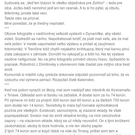
čudovala sa: „Veď ten blázon to všetko objednáva pre Zoliho!“ – teda pre
otca. Jožko-báči nemohol jesť ani len cesnak. A tu si ho pýtal, aj cibuľu,
feferónky, proste také veci.
Takže otec sa priznal.
Mne povedali, že je triedny nepriateľ.
***
Otcove fotografie v nadživotnej veľkosti vystavili v Dynamitke, aby všetci
videli. Sústredili sa naňho. Nepotrebovali tvrdiť, že piati mali veľa, ale že mal
veľa jeden. V meste usporiadali veľkú výstavu a pridali aj zaujímavú
fotomontáž. V Trenčíne totiž chytili nejakého kníhkupca, ktorý mal kanvu plnú
zlata zakopanú v záhrade. Donútili ho vykopať ju a fotili ho. Na tej výstave
osobne nefiguroval. No na jeho fotografiu prirobili otcovu hlavu. Spôsobilo to
poprask. Robotníci z Dimitrovky v otvorenom liste žiadali pre môjho otca trest
smrti.
Komunisti si mädlili ruky, pretože dokonale odpútali pozornosť od toho, že vo
vzduchu visí výmena peňazí. Rozpútali čisté šialenstvo.
***
Keď ma potom vyrazili zo školy, mal som nastúpiť ako robotník do Kovosmaltu
v Trnave. Odkladal som si tisícku na začiatok. A dostal som za ňu 74 korún.
Pri výmene mi totiž za prvých 300 korún dali 60 korún a za ďalších 700 korún
som dostal len 14 korún. Teoreticky to mala byť rovnaká východisková
pozícia pre všetkých. Existovali, samozrejme, aj viazané vklady, tie však
poprepadávali. Svokor mal do smrti vkladné knižky, na nich celoživotné
úspory – na viazanom vklade, ktorý sa už nikdy neuvoľnil. On s tými knižkami
zaobchádzal, akoby to bola hodnota, a nie len úbohý papier.
Z tých 74 korún som si kúpil lístok na vlak do Trnavy, prišiel som tam a