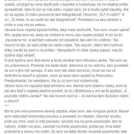
cvaklo, pristúpil ku mne starší pán v baretke a hubertuse, čo mi vlastne prišlo
sympatické, lebo to bol aj môj odev, myslel som, že si bude pýtať zápalky. Ale
on sa spýtal, či mám povolenie tam fotografovať. Hovorím: „Tu? A načo?“ A
on: „Tu treba, tu sa nedá len tak fotografovať.“ Predstavil sa ako okrskár v
civile a vzal ma so sebou.
Okrsok bola nejaká bývalá trafika, taký malý obchodík. Tam som musel vybrať
film, spýtal som sa, kedy sa môžem k nemu zas nejako dostať. A on na to:
„Vyvoláme ho, a keď tam nebude nič závadné, tak vám ho vrátime.“ No
hovoril to tak, že veď určite sa niečo nájde. Tak vravím: „Mám tam rodinné
fotky, nerád by som o ne prišiel.“ Nevystavili mi však nijaký papier, vraj do
týždňa dajú vedieť.
O dva týždne som šiel okolo a tento okrskár tam náhodou sedel. Tak som sa
mu pripomenul. Posielal ma kade-tade, dokonca aj na radnicu, tam povedali,
že oni s tým nič nemajú. A ako som tak stále domŕzal, chcel sa ma už
definitívne zbaviť a vyhlásil, nech sa teda idem spýtať na Februárku.
Predpokladal, že nepôjdem. Ale ja už som bol rozbehnutý.
Okrem toho mi napadla taká smiešna vec. Nemal som žiadnu nádej, bolo to
asi ako keď v nejakej dedine povieš, že si z Bratislavy a oni sa ťa spýtajú: „A
poznáte nášho Janka?“ No ale hovoril som si – čo keď sa tam dozviem niečo
o otcovi?
***
Bol to pre mňa pomerne desivý zážitok, videl som, ako funguje polícia. Musel
som odovzdať občiansky preukaz a povedať, čo hľadám. Zavolali službu,
prišli po mňa, vzali si môj preukaz, vyviedli ma na prvé poschodie, tam to
nebolo. Vrátili ma dolu, zavolali na tretie poschodie, prišiel po mňa ďalší
príslušník a znovu ma vrátili. Až som sa takto dostal na piate poschodie, kde