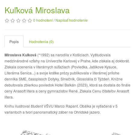
Kuľková Miroslava
0 hodnotení
/
Napísať hodnotenie
Popis
Hodnotenia (0)
Miroslava Kuľková
(*1992) sa narodila v Košiciach. Vyštudovala
medzinárodné vzťahy na Univerzite Karlovej v Prahe, kde získala aj doktorát.
Získala ocenenia v literárnych súťažiach (Poviedka, Jašíkove Kysuce,
Literárna Senica...) a svoje krátke prózy publikovala v literárnej prílohe
denníka SME, časopisoch Dotyky, Slnečník, Glosolália či Týždeň. Knižne
debutovala zbierkou poviedok Hotel Balkán (2023), ktorá sa dostala do finále
ceny Anasoft litera a ceny gymnazistov René. Získala Cenu čitateľov Anasoft
litera.
Knihu ilustroval študent VŠVU Marco Rapant. Obálka je vytlačená v 5
variantoch a tvorí panoramatický záber na Ohridské jazero.