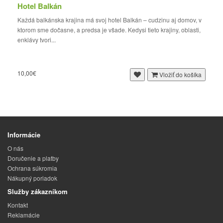
Hotel Balkán
Každá balkánska krajina má svoj hotel Balkán – cudzinu aj domov, v
ktorom sme dočasne, a predsa je všade. Kedysi tieto krajiny, oblasti,
enklávy tvori...
10,00€
Vložiť do košíka
Informácie
O nás
Doručenie a platby
Ochrana súkromia
Nákupný poriadok
Služby zákazníkom
Kontakt
Reklamácie