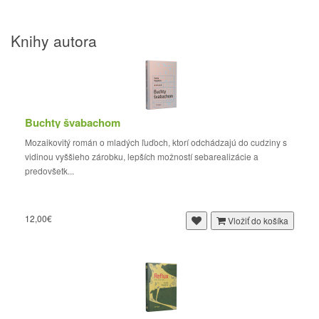
Knihy autora
Buchty švabachom
Mozaikovitý román o mladých ľuďoch, ktorí odchádzajú do cudziny s
vidinou vyššieho zárobku, lepších možností sebarealizácie a
predovšetk...
12,00€
Vložiť do košíka