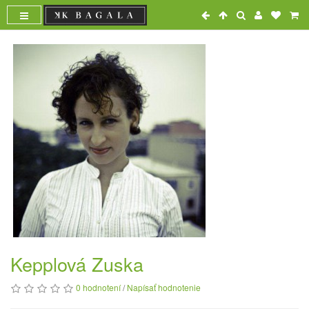
Kepplová Zuska
0 hodnotení
/
Napísať hodnotenie