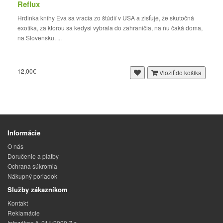
Reflux
Hrdinka knihy Eva sa vracia zo štúdií v USA a zisťuje, že skutočná
exotika, za ktorou sa kedysi vybrala do zahraničia, na ňu čaká doma,
na Slovensku. ...
12,00€
Vložiť do košíka
Informácie
O nás
Doručenie a platby
Ochrana súkromia
Nákupný poriadok
Služby zákazníkom
Kontakt
Reklamácie
Infozákon č. 211/2000 Z.z.