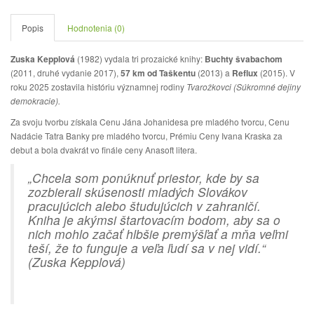
Popis
Hodnotenia (0)
Zuska Kepplová
(1982) vydala tri prozaické knihy:
Buchty švabachom
(2011, druhé vydanie 2017),
57 km od Taškentu
(2013) a
Reflux
(2015). V
roku 2025 zostavila históriu významnej rodiny
Tvarožkovci (Súkromné dejiny
demokracie).
Za svoju tvorbu získala Cenu Jána Johanidesa pre mladého tvorcu, Cenu
Nadácie Tatra Banky pre mladého tvorcu, Prémiu Ceny Ivana Kraska za
debut a bola dvakrát vo finále ceny Anasoft litera.
„Chcela som ponúknuť priestor, kde by sa
zozbierali skúsenosti mladých Slovákov
pracujúcich alebo študujúcich v zahraničí.
Kniha je akýmsi štartovacím bodom, aby sa o
nich mohlo začať hlbšie premýšľať a mňa veľmi
teší, že to funguje a veľa ľudí sa v nej vidí.“
(Zuska Kepplová)