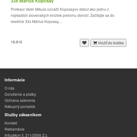
33x Márius Kopcsay
Profesor Valér Mikula označil Kopcsayov debut ako jednu z
najlepších slovenských knižiek prelomu storočí. Začítajte sa do
reedície 33x Márius Kopcsay,...
19,91€
Vložiť do košíka
Informácie
O nás
Doručenie a platby
Ochrana súkromia
Nákupný poriadok
Služby zákazníkom
Kontakt
Reklamácie
Infozákon č. 211/2000 Z.z.