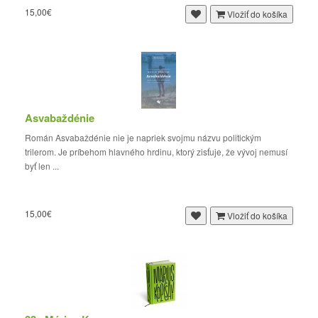
15,00€
Vložiť do košíka
Asvabaždénie
Román Asvabaždénie nie je napriek svojmu názvu politickým
trilerom. Je príbehom hlavného hrdinu, ktorý zisťuje, že vývoj nemusí
byť len ...
15,00€
Vložiť do košíka