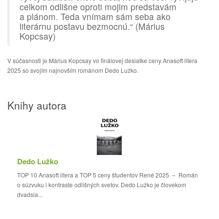
celkom odlišne oproti mojim predstavám
a plánom. Teda vnímam sám seba ako
literárnu postavu bezmocnú.“ (Márius
Kopcsay)
V súčasnosti je Márius Kopcsay vo finálovej desiatke ceny Anasoft litera
2025 so svojím najnovším románom Dedo Lužko.
Knihy autora
Dedo Lužko
TOP 10 Anasoft litera a TOP 5 ceny študentov René 2025 – Román
o súzvuku i kontraste odlišných svetov. Dedo Lužko je človekom
dvadsia...