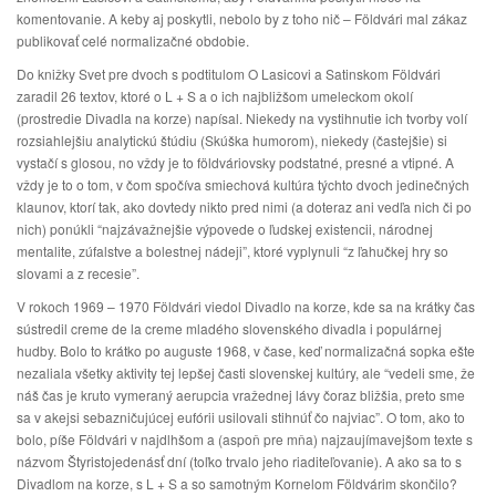
komentovanie. A keby aj poskytli, nebolo by z toho nič – Földvári mal zákaz
publikovať celé normalizačné obdobie.
Do knižky Svet pre dvoch s podtitulom O Lasicovi a Satinskom Földvári
zaradil 26 textov, ktoré o L + S a o ich najbližšom umeleckom okolí
(prostredie Divadla na korze) napísal. Niekedy na vystihnutie ich tvorby volí
rozsiahlejšiu analytickú štúdiu (Skúška humorom), niekedy (častejšie) si
vystačí s glosou, no vždy je to földváriovsky podstatné, presné a vtipné. A
vždy je to o tom, v čom spočíva smiechová kultúra týchto dvoch jedinečných
klaunov, ktorí tak, ako dovtedy nikto pred nimi (a doteraz ani vedľa nich či po
nich) ponúkli “najzávažnejšie výpovede o ľudskej existencii, národnej
mentalite, zúfalstve a bolestnej nádeji”, ktoré vyplynuli “z ľahučkej hry so
slovami a z recesie”.
V rokoch 1969 – 1970 Földvári viedol Divadlo na korze, kde sa na krátky čas
sústredil creme de la creme mladého slovenského divadla i populárnej
hudby. Bolo to krátko po auguste 1968, v čase, keď normalizačná sopka ešte
nezaliala všetky aktivity tej lepšej časti slovenskej kultúry, ale “vedeli sme, že
náš čas je kruto vymeraný aerupcia vražednej lávy čoraz bližšia, preto sme
sa v akejsi sebazničujúcej eufórii usilovali stihnúť čo najviac”. O tom, ako to
bolo, píše Földvári v najdlhšom a (aspoň pre mňa) najzaujímavejšom texte s
názvom Štyristojedenásť dní (toľko trvalo jeho riaditeľovanie). A ako sa to s
Divadlom na korze, s L + S a so samotným Kornelom Földvárim skončilo?