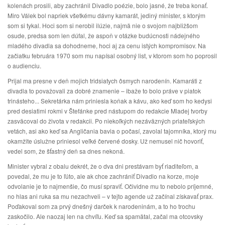
kolenách prosili, aby zachránil Divadlo poézie, bolo jasné, že treba konať.
Miro Válek bol napriek všetkému dávny kamarát, jediný minister, s ktorým
som si tykal. Hoci som si nerobil ilúzie, najmä nie o svojom najbližšom
osude, predsa som len dúfal, že aspoň v otázke budúcnosti nádejného
mladého divadla sa dohodneme, hoci aj za cenu istých kompromisov. Na
začiatku februára 1970 som mu napísal osobný list, v ktorom som ho poprosil
o audienciu.
Prijal ma presne v deň mojich tridsiatych ôsmych narodenín. Kamaráti z
divadla to považovali za dobré znamenie – ibaže to bolo práve v piatok
trinásteho... Sekretárka nám priniesla koňak a kávu, ako keď som ho kedysi
pred desiatimi rokmi v Štefánke pred nástupom do redakcie Mladej tvorby
zasväcoval do života v redakcii. Po niekoľkých nezáväzných priateľských
vetách, asi ako keď sa Angličania bavia o počasí, zavolal tajomníka, ktorý mu
okamžite úslužne priniesol veľké červené dosky. Už nemusel nič hovoriť,
vedel som, že šťastný deň sa dnes nekoná.
Minister vybral z obalu dekrét, že o dva dni prestávam byť riaditeľom, a
povedal, že mu je to ľúto, ale ak chce zachrániť Divadlo na korze, moje
odvolanie je to najmenšie, čo musí spraviť. Očividne mu to nebolo príjemné,
no hlas ani ruka sa mu nezachveli – v tejto agende už začínal získavať prax.
Poďakoval som za prvý dnešný darček k narodeninám, a to ho trochu
zaskočilo. Ale naozaj len na chvíľu. Keď sa spamätal, začal ma otcovsky