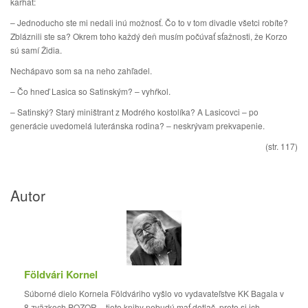
karhať:
– Jednoducho ste mi nedali inú možnosť. Čo to v tom divadle všetci robíte?
Zbláznili ste sa? Okrem toho každý deň musím počúvať sťažnosti, že Korzo
sú samí Židia.
Nechápavo som sa na neho zahľadel.
– Čo hneď Lasica so Satinským? – vyhŕkol.
– Satinský? Starý miništrant z Modrého kostolíka? A Lasicovci – po
generácie uvedomelá luteránska rodina? – neskrývam prekvapenie.
(str. 117)
Autor
Földvári Kornel
Súborné dielo Kornela Földváriho vyšlo vo vydavateľstve KK Bagala v
8 zväzkoch.POZOR – tieto knihy nebudú mať dotlač, preto si ich