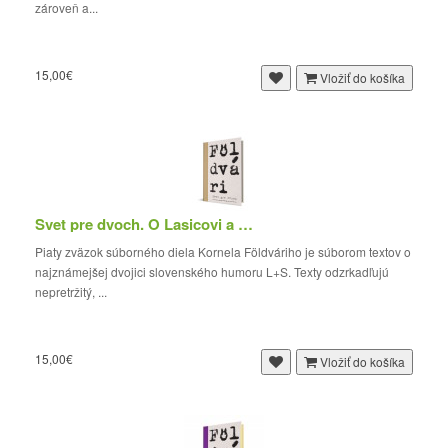
zároveň a...
15,00€
Vložiť do košíka
Svet pre dvoch. O Lasicovi a Satinskom
Piaty zväzok súborného diela Kornela Földváriho je súborom textov o
najznámejšej dvojici slovenského humoru L+S. Texty odzrkadľujú
nepretržitý, ...
15,00€
Vložiť do košíka