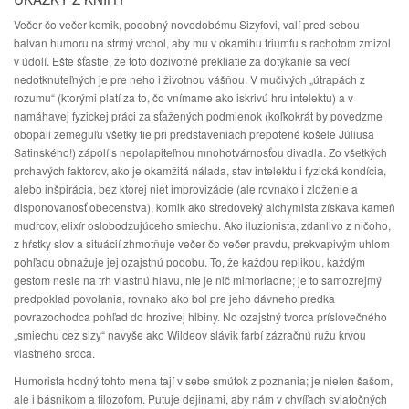
Večer čo večer komik, podobný novodobému Sizyfovi, valí pred sebou
balvan humoru na strmý vrchol, aby mu v okamihu triumfu s rachotom zmizol
v údolí. Ešte šťastie, že toto doživotné prekliatie za dotýkanie sa vecí
nedotknuteľných je pre neho i životnou vášňou. V mučivých „útrapách z
rozumu“ (ktorými platí za to, čo vnímame ako iskrivú hru intelektu) a v
namáhavej fyzickej práci za sťažených podmienok (koľkokrát by povedzme
obopäli zemeguľu všetky tie pri predstaveniach prepotené košele Júliusa
Satinského!) zápolí s nepolapiteľnou mnohotvárnosťou divadla. Zo všetkých
prchavých faktorov, ako je okamžitá nálada, stav intelektu i fyzická kondícia,
alebo inšpirácia, bez ktorej niet improvizácie (ale rovnako i zloženie a
disponovanosť obecenstva), komik ako stredoveký alchymista získava kameň
mudrcov, elixír oslobodzujúceho smiechu. Ako iluzionista, zdanlivo z ničoho,
z hŕstky slov a situácií zhmotňuje večer čo večer pravdu, prekvapivým uhlom
pohľadu obnažuje jej ozajstnú podobu. To, že každou replikou, každým
gestom nesie na trh vlastnú hlavu, nie je nič mimoriadne; je to samozrejmý
predpoklad povolania, rovnako ako bol pre jeho dávneho predka
povrazochodca pohľad do hrozivej hlbiny. No ozajstný tvorca príslovečného
„smiechu cez slzy“ navyše ako Wildeov slávik farbí zázračnú ružu krvou
vlastného srdca.
Humorista hodný tohto mena tají v sebe smútok z poznania; je nielen šašom,
ale i básnikom a filozofom. Putuje dejinami, aby nám v chvíľach sviatočných