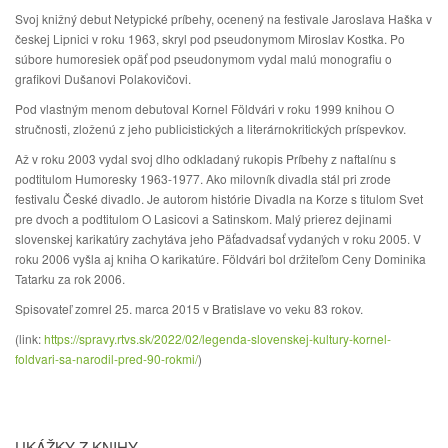
Svoj knižný debut Netypické príbehy, ocenený na festivale Jaroslava Haška v
českej Lipnici v roku 1963, skryl pod pseudonymom Miroslav Kostka. Po
súbore humoresiek opäť pod pseudonymom vydal malú monografiu o
grafikovi Dušanovi Polakovičovi.
Pod vlastným menom debutoval Kornel Földvári v roku 1999 knihou O
stručnosti, zloženú z jeho publicistických a literárnokritických príspevkov.
Až v roku 2003 vydal svoj dlho odkladaný rukopis Príbehy z naftalínu s
podtitulom Humoresky 1963-1977. Ako milovník divadla stál pri zrode
festivalu České divadlo. Je autorom histórie Divadla na Korze s titulom Svet
pre dvoch a podtitulom O Lasicovi a Satinskom. Malý prierez dejinami
slovenskej karikatúry zachytáva jeho Päťadvadsať vydaných v roku 2005. V
roku 2006 vyšla aj kniha O karikatúre. Földvári bol držiteľom Ceny Dominika
Tatarku za rok 2006.
Spisovateľ zomrel 25. marca 2015 v Bratislave vo veku 83 rokov.
(link:
https://spravy.rtvs.sk/2022/02/legenda-slovenskej-kultury-kornel-
foldvari-sa-narodil-pred-90-rokmi/
)
UKÁŽKY Z KNIHY