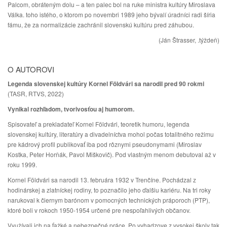
Palcom, obráteným dolu – a ten palec bol na ruke ministra kultúry Miroslava
Válka. toho istého, o ktorom po novembri 1989 jeho bývalí úradníci radi šíria
fámu, že za normalizácie zachránil slovenskú kultúru pred záhubou.
(Ján Štrasser, .týždeň)
O AUTOROVI
Legenda slovenskej kultúry Kornel Földvári sa narodil pred 90 rokmi
(TASR, RTVS, 2022)
Vynikal rozhľadom, tvorivosťou aj humorom.
Spisovateľ a prekladateľ Kornel Földvári, teoretik humoru, legenda
slovenskej kultúry, literatúry a divadelníctva mohol počas totalitného režimu
pre kádrový profil publikovať iba pod rôznymi pseudonymami (Miroslav
Kostka, Peter Horňák, Pavol Miškovič). Pod vlastným menom debutoval až v
roku 1999.
Kornel Földvári sa narodil 13. februára 1932 v Trenčíne. Pochádzal z
hodinárskej a zlatníckej rodiny, to poznačilo jeho ďalšiu kariéru. Na tri roky
narukoval k čiernym barónom v pomocných technických práporoch (PTP),
ktoré boli v rokoch 1950-1954 určené pre nespoľahlivých občanov.
Využívali ich na ťažké a nebezpečné práce. Po vyhadzove z vysokej školy tak