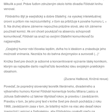
Mikulík a pod. Práve ľuďom združeným okolo tohto divadla Földvári knihu
venoval.
Földváriho štýl je esejistický a dobre čitateľný, na vysokej intelektuálnej
úrovni a pritom nie nezrozumiteľný, v čom sa približuje k povahe humoru L +
S. Na druhej strane zámerne nepoužíva prázdne slová, ako ich zámerne
používali komici. Ak oni chceli poukázať na absenciu schopnosti
komunikovať, Földvári sa snaží so svojimi čitateľmi komunikovať čo
najjasnejšie.
„Ozajstný humor robí človeka lepším, dvíha ho k ideálom a znásobuje jeho
možnosti vnímania. Nezráža ho do bahna dvojzmyslov a surovosti (...)“
Knižka Svet pre dvoch je súborné a koncentrované vyznanie lásky komikom,
ktorým sa najlepšie darilo napĺňať túto teoretickú ideu svojským praktickým
obsahom.
(Zuzana Hašková, Knižná revue)
Povedať, že popredný slovenský teoretik literárneho, divadelného a
výtvarného humoru Kornel Földvári komentuje tvorbu Milana Lasicu a
Júliusa Satinského už takmer štyridsať rokov, je pravdou i zavádzaním.
Pravdou v tom, že jeho prvý text v knihe Svet pre dvoch pochádza z roku
1966, zavádzaním zasa v tom, že totalitný režim na viac ako desať rokov
znemožnil Lasicovi a Satinskému, aby Földvárimu poskytli niečo na