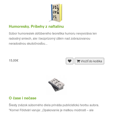
Humoresky. Príbehy z naftalínu
Súbor humoresiek obľúbeného teoretika humoru nevyvoláva len
radostný smiech, ale i bezprizorný úškrn nad zobrazovanou
neradostnou skutočnosťou...
15,00€
Vložiť do košíka
O čase i nečase
Šiesty zväzok súborného diela prináša publicistickú tvorbu autora.
"Kornel Földvári varuje: „Opakovanie je matkou múdrosti – ale