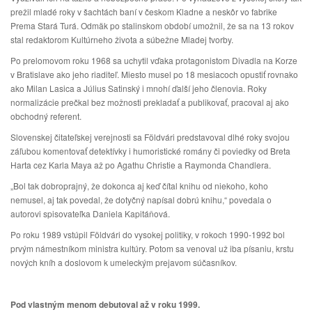
prežil mladé roky v šachtách baní v českom Kladne a neskôr vo fabrike
Prema Stará Turá. Odmäk po stalinskom období umožnil, že sa na 13 rokov
stal redaktorom Kultúrneho života a súbežne Mladej tvorby.
Po prelomovom roku 1968 sa uchytil vďaka protagonistom Divadla na Korze
v Bratislave ako jeho riaditeľ. Miesto musel po 18 mesiacoch opustiť rovnako
ako Milan Lasica a Július Satinský i mnohí ďalší jeho členovia. Roky
normalizácie prečkal bez možnosti prekladať a publikovať, pracoval aj ako
obchodný referent.
Slovenskej čitateľskej verejnosti sa Földvári predstavoval dlhé roky svojou
záľubou komentovať detektívky i humoristické romány či poviedky od Breta
Harta cez Karla Maya až po Agathu Christie a Raymonda Chandlera.
„Bol tak dobroprajný, že dokonca aj keď čítal knihu od niekoho, koho
nemusel, aj tak povedal, že dotyčný napísal dobrú knihu,“ povedala o
autorovi spisovateľka Daniela Kapitáňová.
Po roku 1989 vstúpil Földvári do vysokej politiky, v rokoch 1990-1992 bol
prvým námestníkom ministra kultúry. Potom sa venoval už iba písaniu, krstu
nových kníh a doslovom k umeleckým prejavom súčasníkov.
Pod vlastným menom debutoval až v roku 1999.