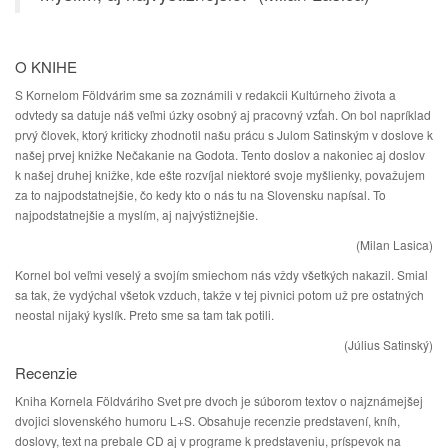
O KNIHE
S Kornelom Földvárim sme sa zoznámili v redakcii Kultúrneho života a
odvtedy sa datuje náš veľmi úzky osobný aj pracovný vzťah. On bol napríklad
prvý človek, ktorý kriticky zhodnotil našu prácu s Julom Satinským v doslove k
našej prvej knižke Nečakanie na Godota. Tento doslov a nakoniec aj doslov
k našej druhej knižke, kde ešte rozvíjal niektoré svoje myšlienky, považujem
za to najpodstatnejšie, čo kedy kto o nás tu na Slovensku napísal. To
najpodstatnejšie a myslím, aj najvýstižnejšie.
(Milan Lasica)
Kornel bol veľmi veselý a svojím smiechom nás vždy všetkých nakazil. Smial
sa tak, že vydýchal všetok vzduch, takže v tej pivnici potom už pre ostatných
neostal nijaký kyslík. Preto sme sa tam tak potili.
(Július Satinský)
Recenzie
Kniha Kornela Földváriho Svet pre dvoch je súborom textov o najznámejšej
dvojici slovenského humoru L+S. Obsahuje recenzie predstavení, kníh,
doslovy, text na prebale CD aj v programe k predstaveniu, príspevok na