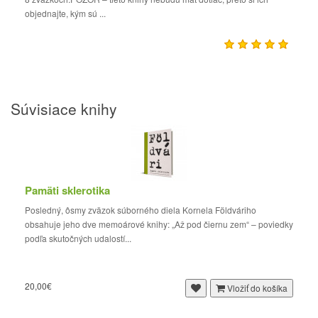
objednajte, kým sú ...
Súvisiace knihy
Pamäti sklerotika
Posledný, ôsmy zväzok súborného diela Kornela Földváriho
obsahuje jeho dve memoárové knihy: „Až pod čiernu zem“ – poviedky
podľa skutočných udalostí...
20,00€
Vložiť do košíka