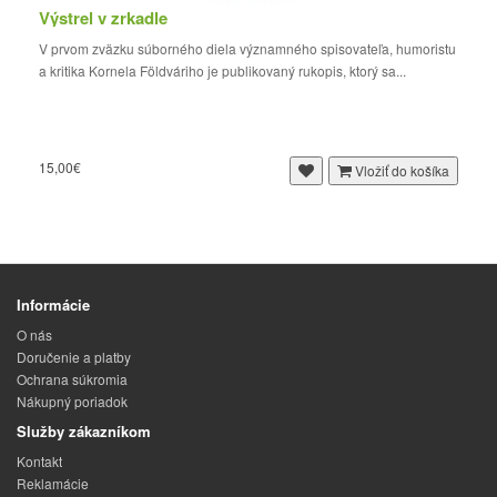
Výstrel v zrkadle
V prvom zväzku súborného diela významného spisovateľa, humoristu
a kritika Kornela Földváriho je publikovaný rukopis, ktorý sa...
15,00€
Vložiť do košíka
Informácie
O nás
Doručenie a platby
Ochrana súkromia
Nákupný poriadok
Služby zákazníkom
Kontakt
Reklamácie