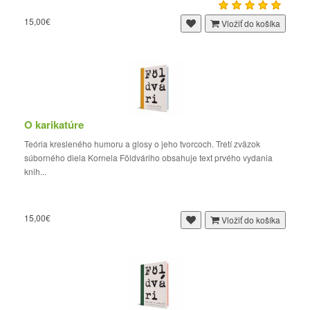
15,00€
Vložiť do košíka
O karikatúre
Teória kresleného humoru a glosy o jeho tvorcoch. Tretí zväzok
súborného diela Kornela Földváriho obsahuje text prvého vydania
knih...
15,00€
Vložiť do košíka