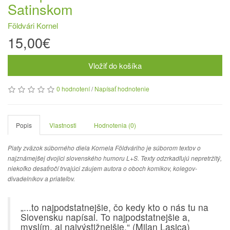
Satinskom
Földvári Kornel
15,00€
Vložiť do košíka
0 hodnotení
/
Napísať hodnotenie
Popis
Vlastnosti
Hodnotenia (0)
Piaty zväzok súborného diela Kornela Földváriho je súborom textov o
najznámejšej dvojici slovenského humoru L+S. Texty odzrkadľujú nepretržitý,
niekoľko desaťročí trvajúci záujem autora o oboch komikov, kolegov-
divadelníkov a priateľov.
„...to najpodstatnejšie, čo kedy kto o nás tu na
Slovensku napísal. To najpodstatnejšie a,
myslím, aj najvýstižnejšie.“ (Milan Lasica)