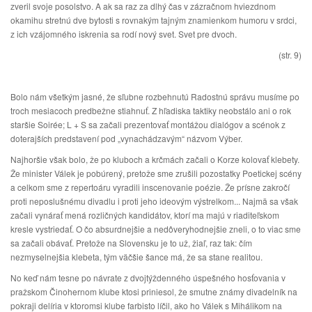
zveril svoje posolstvo. A ak sa raz za dlhý čas v zázračnom hviezdnom
okamihu stretnú dve bytosti s rovnakým tajným znamienkom humoru v srdci,
z ich vzájomného iskrenia sa rodí nový svet. Svet pre dvoch.
(str. 9)
Bolo nám všetkým jasné, že sľubne rozbehnutú Radostnú správu musíme po
troch mesiacoch predbežne stiahnuť. Z hľadiska taktiky neobstálo ani o rok
staršie Soirée; L + S sa začali prezentovať montážou dialógov a scénok z
doterajších predstavení pod „vynachádzavým“ názvom Výber.
Najhoršie však bolo, že po kluboch a krčmách začali o Korze kolovať klebety.
Že minister Válek je pobúrený, pretože sme zrušili pozostatky Poetickej scény
a celkom sme z repertoáru vyradili inscenovanie poézie. Že prísne zakročí
proti neposlušnému divadlu i proti jeho ideovým výstrelkom... Najmä sa však
začali vynárať mená rozličných kandidátov, ktorí ma majú v riaditeľskom
kresle vystriedať. O čo absurdnejšie a nedôveryhodnejšie zneli, o to viac sme
sa začali obávať. Pretože na Slovensku je to už, žiaľ, raz tak: čím
nezmyselnejšia klebeta, tým väčšie šance má, že sa stane realitou.
No keď nám tesne po návrate z dvojtýždenného úspešného hosťovania v
pražskom Činohernom klube ktosi priniesol, že smutne známy divadelník na
pokraji delíria v ktoromsi klube farbisto líčil, ako ho Válek s Mihálikom na