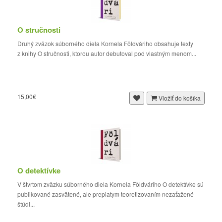
O stručnosti
Druhý zväzok súborného diela Kornela Földváriho obsahuje texty
z knihy O stručnosti, ktorou autor debutoval pod vlastným menom...
15,00€
Vložiť do košíka
O detektívke
V štvrtom zväzku súborného diela Kornela Földváriho O detektívke sú
publikované zasvätené, ale prepiatym teoretizovaním nezaťažené
štúdi...