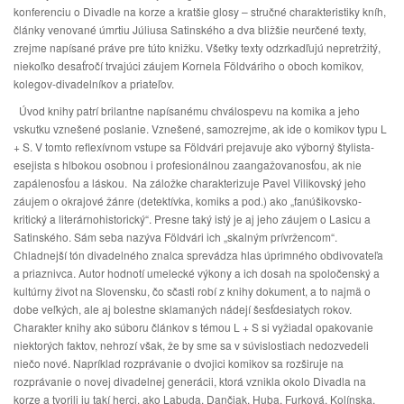
konferenciu o Divadle na korze a kratšie glosy – stručné charakteristiky kníh,
články venované úmrtiu Júliusa Satinského a dva bližšie neurčené texty,
zrejme napísané práve pre túto knižku. Všetky texty odzrkadľujú nepretržitý,
niekoľko desaťročí trvajúci záujem Kornela Földváriho o oboch komikov,
kolegov-divadelníkov a priateľov.
Úvod knihy patrí brilantne napísanému chválospevu na komika a jeho
vskutku vznešené poslanie. Vznešené, samozrejme, ak ide o komikov typu L
+ S. V tomto reflexívnom vstupe sa Földvári prejavuje ako výborný štylista-
esejista s hlbokou osobnou i profesionálnou zaangažovanosťou, ak nie
zapálenosťou a láskou. Na záložke charakterizuje Pavel Vilikovský jeho
záujem o okrajové žánre (detektívka, komiks a pod.) ako „fanúšikovsko-
kritický a literárnohistorický“. Presne taký istý je aj jeho záujem o Lasicu a
Satinského. Sám seba nazýva Földvári ich „skalným prívržencom“.
Chladnejší tón divadelného znalca sprevádza hlas úprimného obdivovateľa
a priaznivca. Autor hodnotí umelecké výkony a ich dosah na spoločenský a
kultúrny život na Slovensku, čo sčasti robí z knihy dokument, a to najmä o
dobe veľkých, ale aj bolestne sklamaných nádejí šesťdesiatych rokov.
Charakter knihy ako súboru článkov s témou L + S si vyžiadal opakovanie
niektorých faktov, nehrozí však, že by sme sa v súvislostiach nedozvedeli
niečo nové. Napríklad rozprávanie o dvojici komikov sa rozširuje na
rozprávanie o novej divadelnej generácii, ktorá vznikla okolo Divadla na
korze a tvorili ju takí herci, ako Labuda, Dančiak, Huba, Furková, Kolínska,