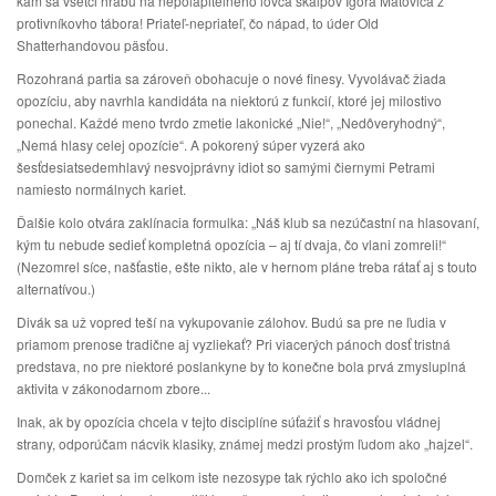
kam sa všetci hrabú na nepolapiteľného lovca skalpov Igora Matoviča z
protivníkovho tábora! Priateľ-nepriateľ, čo nápad, to úder Old
Shatterhandovou päsťou.
Rozohraná partia sa zároveň obohacuje o nové finesy. Vyvolávač žiada
opozíciu, aby navrhla kandidáta na niektorú z funkcií, ktoré jej milostivo
ponechal. Každé meno tvrdo zmetie lakonické „Nie!“, „Nedôveryhodný“,
„Nemá hlasy celej opozície“. A pokorený súper vyzerá ako
šesťdesiatsedemhlavý nesvojprávny idiot so samými čiernymi Petrami
namiesto normálnych kariet.
Ďalšie kolo otvára zaklínacia formulka: „Náš klub sa nezúčastní na hlasovaní,
kým tu nebude sedieť kompletná opozícia – aj tí dvaja, čo vlani zomreli!“
(Nezomrel síce, našťastie, ešte nikto, ale v hernom pláne treba rátať aj s touto
alternatívou.)
Divák sa už vopred teší na vykupovanie zálohov. Budú sa pre ne ľudia v
priamom prenose tradične aj vyzliekať? Pri viacerých pánoch dosť tristná
predstava, no pre niektoré poslankyne by to konečne bola prvá zmysluplná
aktivita v zákonodarnom zbore...
Inak, ak by opozícia chcela v tejto disciplíne súťažiť s hravosťou vládnej
strany, odporúčam nácvik klasiky, známej medzi prostým ľudom ako „hajzel“.
Domček z kariet sa im celkom iste nezosype tak rýchlo ako ich spoločné