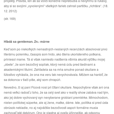
projekty. Pravda, len ak sa voliči konečne neprebudia a nevyhrnú si rukávy,
aby si so svojimi „vyvolenými“ všetkých farieb zahrali partičku „richtára“. (18.
12. 2012)
(str. 169)
Hľadá sa gentleman. Zn.: márne
Keď som po niekoľkých nemastných-neslaných recenziách absolvoval prvú
literárnu polemiku, časopis som hrdo, ako šteňa ukoristeného potkana,
priniesol mame. Tá si však namiesto nadšenia všimla akurát výčitku mojej
„obete“, že som bezočivý sopliak, ktorý nemá úctu pred šedinami a
akademickými titulmi. Zahľadela sa na mňa smutne ponad okuliare a
ľútostivo vyhlásila, že ona ma veru tak nevychovávala. Môžem sa hanbiť, že
sa dokonca v tlači píše, aký som chrapúň.
Nevedno, či aj pani Ficová nosí pri čítaní okuliare. Nepochybne však ani ona
nemá veľkú radosť z toho, že sa celý svet ako v reality show zabáva nad tým,
ako jej dobre vychovaný syn nevyberane grobiani premiérke. Mimochodom,
nielen politickej súperke, ale aj žene, matke, dáme. Iste, politika si pred ústa
obrúsok nekladie, no aj najväčšie bezočivosti aspoň formálne musia
zachovať isté dekórum. Ono je vlastne aj oveľa účinnejšie, ak odporcu