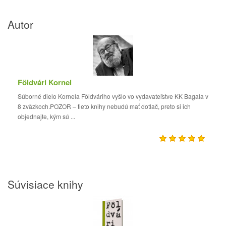
Autor
Földvári Kornel
Súborné dielo Kornela Földváriho vyšlo vo vydavateľstve KK Bagala v
8 zväzkoch.POZOR – tieto knihy nebudú mať dotlač, preto si ich
objednajte, kým sú ...
Súvisiace knihy