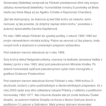
Slovenskej čitateľskej verejnosti sa Földvári predstavoval dlhé roky svojou
záľubou komentovať detektívky i humoristické romány či poviedky od Breta
Harta cez Karla Maya až po Agathu Christie a Raymonda Chandlera.
„Bol tak dobroprajný, že dokonca aj keď čítal knihu od niekoho, koho
nemusel, aj tak povedal, že dotyčný napísal dobrú knihu,“ povedala o
autorovi spisovateľka Daniela Kapitáňová.
Po roku 1989 vstúpil Földvári do vysokej politiky, v rokoch 1990-1992 bol
prvým námestníkom ministra kultúry. Potom sa venoval už iba písaniu, krstu
nových kníh a doslovom k umeleckým prejavom súčasníkov.
Pod vlastným menom debutoval až v roku 1999.
Svoj knižný debut Netypické príbehy, ocenený na festivale Jaroslava Haška v
českej Lipnici v roku 1963, skryl pod pseudonymom Miroslav Kostka. Po
súbore humoresiek opäť pod pseudonymom vydal malú monografiu o
grafikovi Dušanovi Polakovičovi.
Pod vlastným menom debutoval Kornel Földvári v roku 1999 knihou O
stručnosti, zloženú z jeho publicistických a literárnokritických príspevkov. Až v
roku 2003 vydal svoj dlho odkladaný rukopis Príbehy z naftalínu s podtitulom
Humoresky 1963-1977. Ako milovník divadla stál pri zrode festivalu České
divadlo. Je autorom histórie Divadla na Korze s titulom Svet pre dvoch a
podtitulom O Lasicovi a Satinskom. Malý prierez dejinami slovenskej