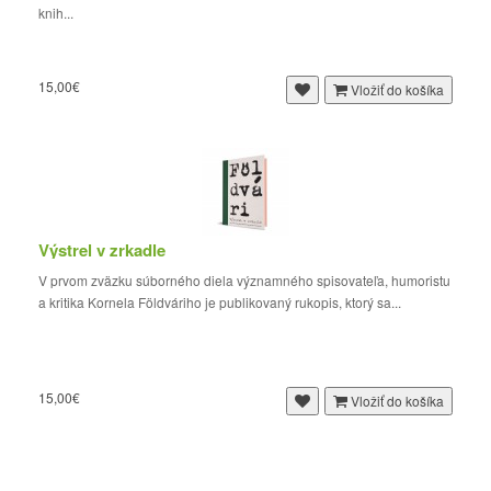
knih...
15,00€
Vložiť do košíka
Výstrel v zrkadle
V prvom zväzku súborného diela významného spisovateľa, humoristu
a kritika Kornela Földváriho je publikovaný rukopis, ktorý sa...
15,00€
Vložiť do košíka