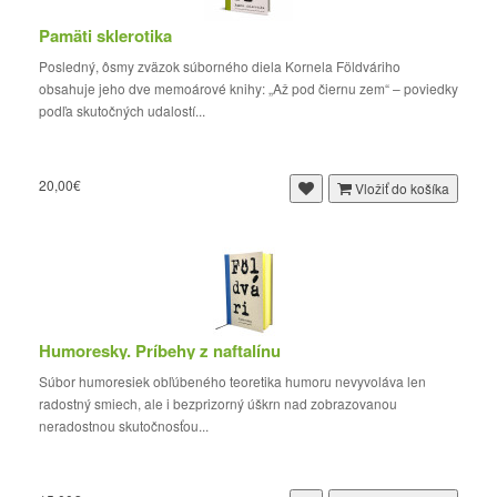
Pamäti sklerotika
Posledný, ôsmy zväzok súborného diela Kornela Földváriho
obsahuje jeho dve memoárové knihy: „Až pod čiernu zem“ – poviedky
podľa skutočných udalostí...
20,00€
Vložiť do košíka
Humoresky. Príbehy z naftalínu
Súbor humoresiek obľúbeného teoretika humoru nevyvoláva len
radostný smiech, ale i bezprizorný úškrn nad zobrazovanou
neradostnou skutočnosťou...