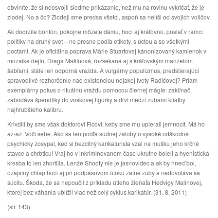
obviníte, že si neosvojil siedme prikázanie, než mu na rovinu vykričať, že je
zlodej. No a čo? Zlodeji sme predsa všetci, aspoň sa nelíši od svojich voličov.
Ak dodržíte bontón, pokojne môžete dámu, hoci aj kráľovnú, poslať v rámci
politiky na druhý svet – no presne podľa etikety, s úctou a so všetkými
poctami. Ak je oficiálna poprava Márie Stuartovej kánonizovaný kamienok v
mozaike dejín, Draga Mašínová, rozsekaná aj s kráľovským manželom
šabľami, stále len odporná vražda. A vulgárny populizmus, predstierajúci
spravodlivé rozhorčenie nad existenciou nejakej Ivety Radičovej? Priam
exemplárny pokus o rituálnu vraždu pomocou čiernej mágie: zaklínač
zabodáva špendlíky do voskovej figúrky a drví medzi zubami kliatby
najhrubšieho kalibru.
Krivdili by sme však doktorovi Ficovi, keby sme mu upierali jemnocit. Má ho
až-až. Voči sebe. Ako sa len podľa súdnej žaloby o vysoké odškodné
psychicky zosypal, keď si bezcitný karikaturista vzal na mušku jeho krčné
stavce a chrbticu! Vraj ho v inkriminovanom čase ukrutne boleli a hyenistická
kresba to len zhoršila. Lenže Shooty nie je jasnovidec a ak by hneď bol,
ozajstný chlap hoci aj pri podpásovom útoku zatne zuby a nedovoláva sa
súcitu. Škoda, že sa nepoučil z príkladu útleho žieňaťa Hedvigy Malinovej,
ktorej bez váhania ublížil viac než celý cyklus karikatúr. (31. 8. 2011)
(str. 143)