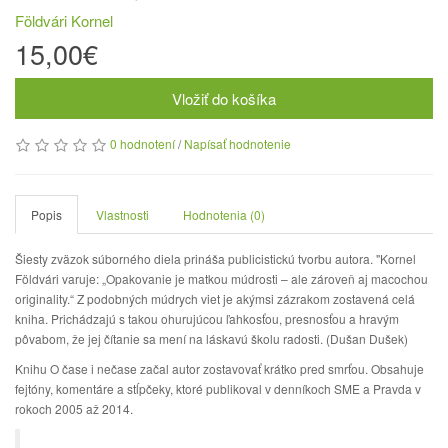
Földvári Kornel
15,00€
Vložiť do košíka
0 hodnotení
/
Napísať hodnotenie
Popis
Vlastnosti
Hodnotenia (0)
Šiesty zväzok súborného diela prináša publicistickú tvorbu autora. "Kornel
Földvári varuje: „Opakovanie je matkou múdrosti – ale zároveň aj macochou
originality.“ Z podobných múdrych viet je akýmsi zázrakom zostavená celá
kniha. Prichádzajú s takou ohurujúcou ľahkosťou, presnosťou a hravým
pôvabom, že jej čítanie sa mení na láskavú školu radosti. (Dušan Dušek)
Knihu O čase i nečase začal autor zostavovať krátko pred smrťou. Obsahuje
fejtóny, komentáre a stĺpčeky, ktoré publikoval v denníkoch SME a Pravda v
rokoch 2005 až 2014.