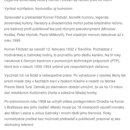
Vynikal rozhľadom, tvorivosťou aj humorom.
Spisovateľ a prekladateľ Kornel Földvári, teoretik humoru, legenda
slovenskej kultúry, literatúry a divadelníctva mohol počas totalitného režimu
pre kádrový profil publikovať iba pod rôznymi pseudonymami (Miroslav
Kostka, Peter Horňák, Pavol Miškovič). Pod vlastným menom debutoval až v
roku 1999.
Kornel Földvári sa narodil 13. februára 1932 v Trenčíne. Pochádzal z
hodinárskej a zlatníckej rodiny, to poznačilo jeho ďalšiu kariéru. Na tri roky
narukoval k čiernym barónom v pomocných technických práporoch (PTP),
ktoré boli v rokoch 1950-1954 určené pre nespoľahlivých občanov.
Využívali ich na ťažké a nebezpečné práce. Po vyhadzove z vysokej školy tak
prežil mladé roky v šachtách baní v českom Kladne a neskôr vo fabrike
Prema Stará Turá. Odmäk po stalinskom období umožnil, že sa na 13 rokov
stal redaktorom Kultúrneho života a súbežne Mladej tvorby.
Po prelomovom roku 1968 sa uchytil vďaka protagonistom Divadla na Korze
v Bratislave ako jeho riaditeľ. Miesto musel po 18 mesiacoch opustiť rovnako
ako Milan Lasica a Július Satinský i mnohí ďalší jeho členovia. Roky
normalizácie prečkal bez možnosti prekladať a publikovať, pracoval aj ako
obchodný referent.