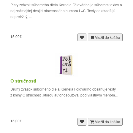
Piaty zväzok súborného diela Kornela Földváriho je súborom textov o
najznámejšej dvojici slovenského humoru L+S. Texty odzrkadľujú
nepretržitý, ...
15,00€
Vložiť do košíka
O stručnosti
Druhý zväzok súborného diela Kornela Földváriho obsahuje texty
z knihy O stručnosti, ktorou autor debutoval pod vlastným menom...
15,00€
Vložiť do košíka