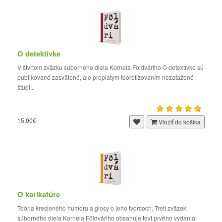
O detektívke
V štvrtom zväzku súborného diela Kornela Földváriho O detektívke sú
publikované zasvätené, ale prepiatym teoretizovaním nezaťažené
štúdi...
15,00€
Vložiť do košíka
O karikatúre
Teória kresleného humoru a glosy o jeho tvorcoch. Tretí zväzok
súborného diela Kornela Földváriho obsahuje text prvého vydania