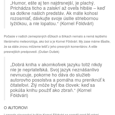
„Humor, ešte aj ten najdrsnejší, je plachý.
Prichádza ticho a zaiskrí až oveľa hlbšie – keď
sa dotkne našich predstáv. Ak máte kohosi
rozosmiať, dávkujte svoje úsilie striebornou
lyžičkou, a nie lopatou.“ (Kornel Földvári)
Počasie v našich zemepisných dĺžkach a šírkach nemalo a nemá lepšieho
literárneho meteorológa, ako bol a je Kornel Földvári. My zase máme šťastie,
že sa stále znovu môžeme tešiť z jeho presných komentárov. A ešte
presnejších predpovedí. (Dušan Dušek)
„Dobrá kniha v akomkoľvek jazyku totiž nikdy
nie je nepriateľská. Svoj jazyk neznášanlivo
nevnucuje, pokorne ho dáva do služieb
autorovho posolstva a pomáha mu preniknúť k
čitateľovi. Zlý môže byť iba človek: keď sa
pokúša knihu použiť ako zbraň.“ (Kornel
Földvári)
O AUTOROVI
Legenda slovenskej kultúry Kornel Földvári sa narodil pred 90 rokmi