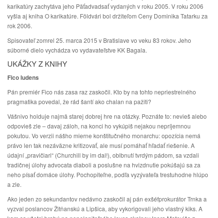
karikatúry zachytáva jeho Päťadvadsať vydaných v roku 2005. V roku 2006
vyšla aj kniha O karikatúre. Földvári bol držiteľom Ceny Dominika Tatarku za
rok 2006.
Spisovateľ zomrel 25. marca 2015 v Bratislave vo veku 83 rokov. Jeho
súborné dielo vychádza vo vydavateľstve KK Bagala.
UKÁŽKY Z KNIHY
Fico ludens
Pán premiér Fico nás zasa raz zaskočil. Kto by na tohto nepriestrelného
pragmatika povedal, že rád šantí ako chalan na pažiti?
Vášnivo holduje najmä starej dobrej hre na otázky. Poznáte to: nevieš alebo
odpovieš zle – davaj záloh, na konci ho vykúpiš nejakou nepríjemnou
pokutou. Vo verzii nášho mierne konštitučného monarchu: opozícia nemá
právo len tak nezáväzne kritizovať, ale musí pomáhať hľadať riešenie. A
údajní „pravičiari“ (Churchill by im dal!), oblbnutí tvrdým pádom, sa vzdali
tradičnej úlohy advocata diaboli a poslušne na hvizdnutie pokúšajú sa za
neho písať domáce úlohy. Pochopiteľne, podľa vyzývateľa trestuhodne hlúpo
a zle.
Ako jeden zo sekundantov nedávno zaskočil aj pán exšéfprokurátor Trnka a
vyzval poslancov Žitňanskú a Lipšica, aby vykorigovali jeho vlastný kiks. A