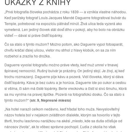
UKÁŽKY Z KNIHY
„Prvá fotografia človeka pochádza z roku 1839 — a vznikla vlastne náhodou.
Keď parížsky fotograf Louis Jacques Mandé Daguerre fotografoval bulvár du
Temple, potreboval na expozíciu pätnásť minút. Živá ulica teda vyzerá ako
vymetená. Len jediný človek stál dosť dlho v pokoji, aby ho bolo na obrázku
vidieť — dával si práve čistiť topánky.
Čo sa stalo s týmto mužom? Možno potom, ako Daguerre vypol fotoaparát,
chvíľu kráčal ďalej ulicou, vietor mu strhol z hlavy klobúk, on sa za ním
rozbehol a zrazila ho drožka.
Daguerre vyvolal fotografiu možno práve vtedy, keď muž umrel v tmavej
špinavej nemocnici. Rušný bulvár je prázdny. On jediný stojí. Je živý, aj keď
trochu rozmazaný. Daguerre pije kávu a pozerá. Vidí človeka, ktorý si dáva
čistiť topánky. Káva je bez cukru a je horúca. Daguerre ide po cukor a cestou
si všíma, či sám má čisté topánky. Berie vreckovku a čistí si sivú šmuhu, ktorá
sa mu vyníma na pravej špičke. Pozerá na fotografickú dosku. Čo sa stalo s
týmto mužom?“
(str. 9, Nepresné miesto)
„Na hotel narazil celkom nedávno, keď hľadal toho muža. Nevysloviteľný
názov hotela bol v nejakom zvláštnom dialekte, ktorým sa hovorilo v tejto
štvrti, trochu lascívnou narážkou na akési „miesto, kde sa duša očisťuje od
nánosov života“, ak to vôbec správne pochopil. Ľudia z okolia ho však