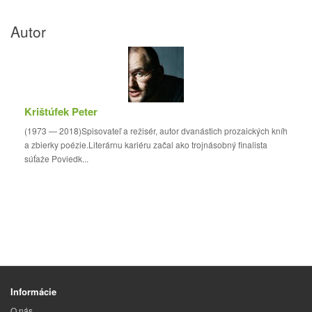
Autor
Krištúfek Peter
(1973 — 2018)Spisovateľ a režisér, autor dvanástich prozaických kníh
a zbierky poézie.Literárnu kariéru začal ako trojnásobný finalista
súťaže Poviedk...
Informácie
O nás