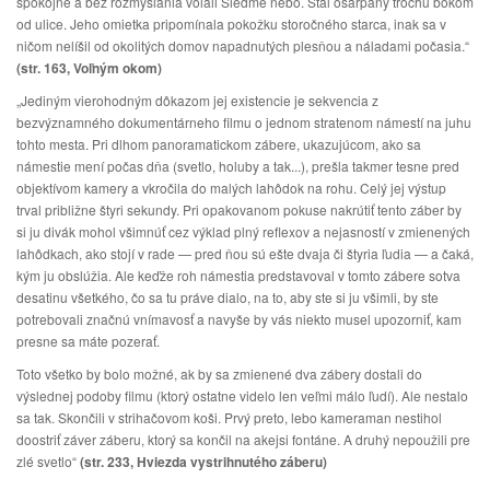
spokojne a bez rozmýšľania volali Siedme nebo. Stál ošarpaný trochu bokom
od ulice. Jeho omietka pripomínala pokožku storočného starca, inak sa v
ničom nelíšil od okolitých domov napadnutých plesňou a náladami počasia.“
(str. 163, Voľným okom)
„Jediným vierohodným dôkazom jej existencie je sekvencia z
bezvýznamného dokumentárneho filmu o jednom stratenom námestí na juhu
tohto mesta. Pri dlhom panoramatickom zábere, ukazujúcom, ako sa
námestie mení počas dňa (svetlo, holuby a tak...), prešla takmer tesne pred
objektívom kamery a vkročila do malých lahôdok na rohu. Celý jej výstup
trval približne štyri sekundy. Pri opakovanom pokuse nakrútiť tento záber by
si ju divák mohol všimnúť cez výklad plný reflexov a nejasností v zmienených
lahôdkach, ako stojí v rade — pred ňou sú ešte dvaja či štyria ľudia — a čaká,
kým ju obslúžia. Ale keďže roh námestia predstavoval v tomto zábere sotva
desatinu všetkého, čo sa tu práve dialo, na to, aby ste si ju všimli, by ste
potrebovali značnú vnímavosť a navyše by vás niekto musel upozorniť, kam
presne sa máte pozerať.
Toto všetko by bolo možné, ak by sa zmienené dva zábery dostali do
výslednej podoby filmu (ktorý ostatne videlo len veľmi málo ľudí). Ale nestalo
sa tak. Skončili v strihačovom koši. Prvý preto, lebo kameraman nestihol
doostriť záver záberu, ktorý sa končil na akejsi fontáne. A druhý nepoužili pre
zlé svetlo“
(str. 233, Hviezda vystrihnutého záberu)