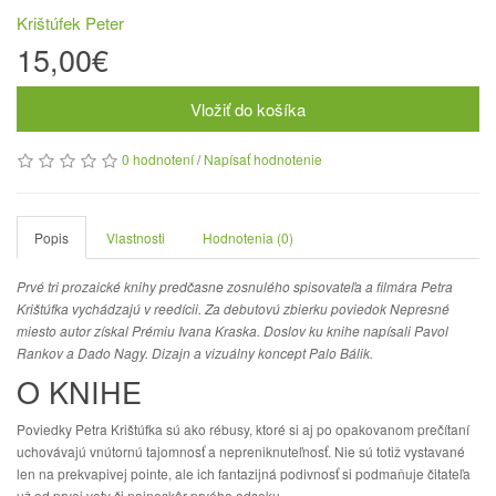
Krištúfek Peter
15,00€
Vložiť do košíka
0 hodnotení
/
Napísať hodnotenie
Popis
Vlastnosti
Hodnotenia (0)
Prvé tri prozaické knihy predčasne zosnulého spisovateľa a filmára Petra
Krištúfka vychádzajú v reedícii. Za debutovú zbierku poviedok Nepresné
miesto autor získal Prémiu Ivana Kraska. Doslov ku knihe napísali Pavol
Rankov a Dado Nagy. Dizajn a vizuálny koncept Palo Bálik.
O KNIHE
Poviedky Petra Krištúfka sú ako rébusy, ktoré si aj po opakovanom prečítaní
uchovávajú vnútornú tajomnosť a nepreniknuteľnosť. Nie sú totiž vystavané
len na prekvapivej pointe, ale ich fantazijná podivnosť si podmaňuje čitateľa
už od prvej vety či najneskôr prvého odseku.