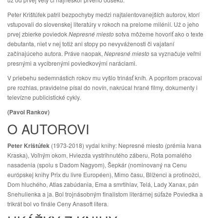
Peter Krištúfek patril bezpochyby medzi najtalentovanejších autorov, ktorí
vstupovali do slovenskej literatúry v rokoch na prelome milénií. Už o jeho
prvej zbierke poviedok
Nepresné miesto
sotva môžeme hovoriť ako o texte
debutanta, niet v nej totiž ani stopy po nevyváženosti či vajataní
začínajúceho autora. Práve naopak,
Nepresné miesto
sa vyznačuje veľmi
presnými a vycibrenými poviedkovými naráciami.
V priebehu sedemnástich rokov mu vyšlo trinásť kníh. A popritom pracoval
pre rozhlas, pravidelne písal do novín, nakrúcal hrané filmy, dokumenty i
televízne publicistické cykly.
(Pavol Rankov)
O AUTOROVI
Peter Krištúfek
(1973-2018) vydal knihy: Nepresné miesto (prémia Ivana
Kraska), Voľným okom, Hviezda vystrihnutého záberu, Rota pomalého
nasadenia (spolu s Dadom Nagyom), Šepkár (nominovaný na Cenu
európskej knihy Prix du livre Européen), Mimo času, Blíženci a protinožci,
Dom hluchého, Atlas zabúdania, Ema a smrtihlav, Telá, Lady Xanax, pán
Snehulienka a ja. Bol trojnásobným finalistom literárnej súťaže Poviedka a
trikrát bol vo finále Ceny Anasoft litera.