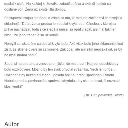
dostať k cieľu. Na každej križovatke zabočí doľava a skôr či neskôr sa
dostane von. Žena už akiste išla domov.
Postupoval svojou metódou a zdalo sa mu, že vzduch začína byť čerstvejší a
chladnejší. Dúfal, že sa predsa len dostal k východu. Chodba, v ktorej sa
práve nachádzal, bola síce slepá a musel sa opäť vracať, ale mal takmer
istotu, že jeho trápenie sa už končí.
Nemýlil sa, skutočne sa dostal k východu. Aké však bolo jeho sklamanie, keď
zistil, že sklené dvere sú zatvorené. Zaklopal, ale ani sám neočakával, že by
ho ktosi mohol počuť.
Sadol si na podlahu a znovu premýšľal, čo má urobiť. Najjednoduchšie by
bolo rozbiť dvere. Možno by ten zvuk privolal strážnika. Nech len príde...
Rozhodne by nezaplatil žiadnu pokutu ani neuhradil spôsobenú škodu.
Nebolo predsa povinnosťou správcu labyrintu, aby skontroloval, či nezostal
ktosi vnútri?
(str. 198, poviedka Cesta)
Autor