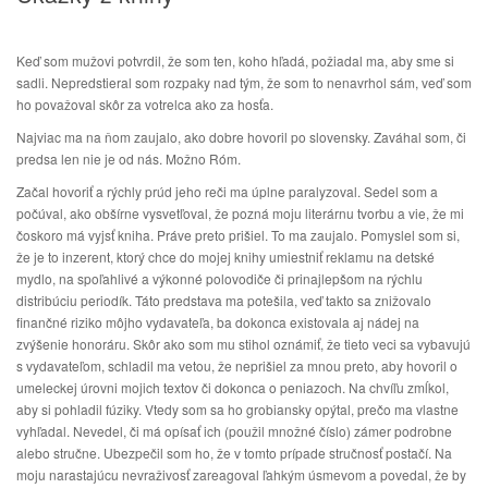
Keď som mužovi potvrdil, že som ten, koho hľadá, požiadal ma, aby sme si
sadli. Nepredstieral som rozpaky nad tým, že som to nenavrhol sám, veď som
ho považoval skôr za votrelca ako za hosťa.
Najviac ma na ňom zaujalo, ako dobre hovoril po slovensky. Zaváhal som, či
predsa len nie je od nás. Možno Róm.
Začal hovoriť a rýchly prúd jeho reči ma úplne paralyzoval. Sedel som a
počúval, ako obšírne vysvetľoval, že pozná moju literárnu tvorbu a vie, že mi
čoskoro má vyjsť kniha. Práve preto prišiel. To ma zaujalo. Pomyslel som si,
že je to inzerent, ktorý chce do mojej knihy umiestniť reklamu na detské
mydlo, na spoľahlivé a výkonné polovodiče či prinajlepšom na rýchlu
distribúciu periodík. Táto predstava ma potešila, veď takto sa znižovalo
finančné riziko môjho vydavateľa, ba dokonca existovala aj nádej na
zvýšenie honoráru. Skôr ako som mu stihol oznámiť, že tieto veci sa vybavujú
s vydavateľom, schladil ma vetou, že neprišiel za mnou preto, aby hovoril o
umeleckej úrovni mojich textov či dokonca o peniazoch. Na chvíľu zmĺkol,
aby si pohladil fúziky. Vtedy som sa ho grobiansky opýtal, prečo ma vlastne
vyhľadal. Nevedel, či má opísať ich (použil množné číslo) zámer podrobne
alebo stručne. Ubezpečil som ho, že v tomto prípade stručnosť postačí. Na
moju narastajúcu nevraživosť zareagoval ľahkým úsmevom a povedal, že by