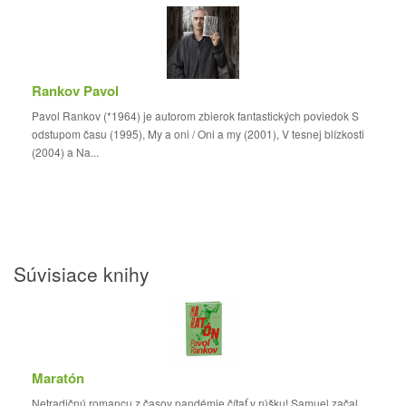
Rankov Pavol
Pavol Rankov (*1964) je autorom zbierok fantastických poviedok S
odstupom času (1995), My a oni / Oni a my (2001), V tesnej blízkosti
(2004) a Na...
Súvisiace knihy
Maratón
Netradičnú romancu z časov pandémie čítať v rúšku! Samuel začal