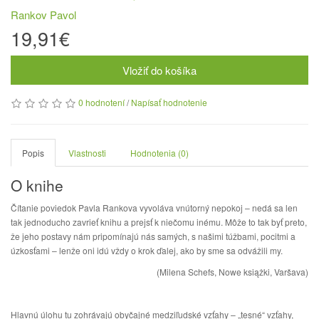
Rankov Pavol
19,91€
Vložiť do košíka
0 hodnotení
/
Napísať hodnotenie
Popis
Vlastnosti
Hodnotenia (0)
O knihe
Čítanie poviedok Pavla Rankova vyvoláva vnútorný nepokoj – nedá sa len
tak jednoducho zavrieť knihu a prejsť k niečomu inému. Môže to tak byť preto,
že jeho postavy nám pripomínajú nás samých, s našimi túžbami, pocitmi a
úzkosťami – lenže oni idú vždy o krok ďalej, ako by sme sa odvážili my.
(Milena Schefs, Nowe książki, Varšava)
Hlavnú úlohu tu zohrávajú obyčajné medziľudské vzťahy – „tesné“ vzťahy,