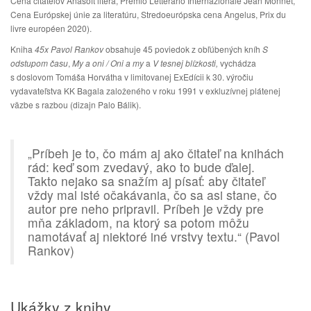
Cena čitateľov Anasoft litera, Premio Letterario Internazionale Jean Monnet,
Cena Európskej únie za literatúru, Stredoeurópska cena Angelus, Prix du
livre européen 2020).
Kniha
45x Pavol Rankov
obsahuje 45 poviedok z obľúbených kníh
S
odstupom času
,
My a oni / Oni a my
a
V tesnej blízkosti,
vychádza
s doslovom Tomáša Horvátha v limitovanej ExEdícii k 30. výročiu
vydavateľstva KK Bagala založeného v roku 1991 v exkluzívnej plátenej
väzbe s razbou (dizajn Palo Bálik).
„Príbeh je to, čo mám aj ako čitateľ na knihách
rád: keď som zvedavý, ako to bude ďalej.
Takto nejako sa snažím aj písať: aby čitateľ
vždy mal isté očakávania, čo sa asi stane, čo
autor pre neho pripravil. Príbeh je vždy pre
mňa základom, na ktorý sa potom môžu
namotávať aj niektoré iné vrstvy textu.“ (Pavol
Rankov)
Ukážky z knihy