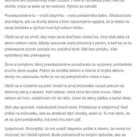
otočila, mala na sebe už len bielizeň. Rýchlo sa odvrátil.
Pravdepodobne tu – vnútri labyrintu – mala pokladníčka šatňu. Situácia bola
síce trápna, ale na druhej strane z toho nepochybne vyplýva, že je kdesi na
okraji bludiska a východ musí byť celkom blízko.
Otočil sa až po chvíli, aby mala žena dosť času obliecť sa. Ona však stála za
sklom celkom nahá. Mäsitý ukazovák mala priložený k perám, a keď sa na ňu
prekvapene pozrel, poslala mu vzdušný bozk. Stál bez pohybu. Viac
vystrašený ako prekvapený.
Žena si pohybom, ktorý pravdepodobne považovala za vyzývavý, pohladkala
brucho okolo pupka. Potom sa obrátila bokom a mocne si chytila stehno,
akoby mu ukazovala, koľko je na nej prebytočného mäsa a tuku.
Otočil sa a rozbehol sa preč. Hneď na prvej križovatke narazil plecom do
sklennej steny a spadol. Keď vstával, nahá žena tam bola znovu. Stála
celkom pri ňom, oddeľovalo ich len sklo. Udrel do steny päsťou a bežal ďalej.
Skôr ako spomalil, niekoľkokrát zmenil smer. Potreboval si oddýchnuť. Keď
prišiel na križovatku, kde sa stretávali štyri chodby, sadol si. Tu mal istotu, že
ak sa zjaví predavačka, má pred ňou kam ujsť.
Vydychoval. Rozmýšľal, čo má urobiť. Napokon prišiel k záveru, že nemá inú
možnosť, len hľadať východ. Bude pokračovať vo svojom spôsobe, ako sa