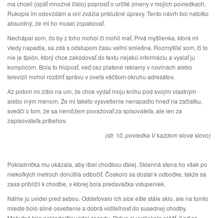
ma chceli (opäť množné číslo) poprosiť o určité zmeny v mojich poviedkach.
Rukopis im odovzdám a oni zvážia príslušné úpravy. Tento návrh bol natoľko
absurdný, že mi ho musel zopakovať.
Nechápal som, čo by z toho mohol či mohli mať. Prvá myšlienka, ktorá mi
vtedy napadla, sa zdá s odstupom času veľmi smiešna. Rozmýšľal som, či to
nie je špión, ktorý chce zakódovať do textu nejakú informáciu a vyslať ju
komplicom. Bola to hlúposť, veď cez platené reklamy v novinách alebo
televízii mohol rozšíriť správu v oveľa väčšom okruhu adresátov.
Až potom mi zišlo na um, že chce vydať moju knihu pod svojím vlastným
alebo iným menom. Že mi takéto vysvetlenie nenapadlo hneď na začiatku,
svedčí o tom, že sa nemôžem považovať za spisovateľa, ale len za
zapisovateľa príbehov.
(str. 10, poviedka V každom slove slovo)
Pokladníčka mu ukázala, aby išiel chodbou ďalej. Sklenná stena ho však po
niekoľkých metroch donútila odbočiť. Čoskoro sa dostal k odbočke, takže sa
zasa priblížil k chodbe, v ktorej bola predavačka vstupeniek.
Náhle ju uvidel pred sebou. Oddeľovalo ich síce ešte stále sklo, ale na tomto
mieste bolo silné osvetlenie a dobrá viditeľnosť do susednej chodby.
Mohutné telo pokladníčky videl zozadu. Práve si vyzliekala plášť. Keď sa