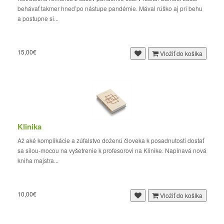
behávať takmer hneď po nástupe pandémie. Mával rúško aj pri behu
a postupne si...
15,00€
Vložiť do košíka
Klinika
Až aké komplikácie a zúfalstvo doženú človeka k posadnutosti dostať
sa silou-mocou na vyšetrenie k profesorovi na Klinike. Napínavá nová
kniha majstra...
10,00€
Vložiť do košíka