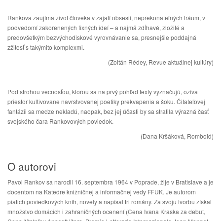
Rankova zaujíma život človeka v zajatí obsesií, neprekonateľných tráum, v
podvedomí zakorenených fixných ideí – a najmä zdĺhavé, zložité a
predovšetkým bezvýchodiskové vyrovnávanie sa, presnejšie poddajná
zžitosť s takýmito komplexmi.
(Zoltán Rédey, Revue aktuálnej kultúry)
Pod strohou vecnosťou, ktorou sa na prvý pohľad texty vyznačujú, ožíva
priestor kultivovane navrstvovanej poetiky prekvapenia a šoku. Čitateľovej
fantázii sa medze nekladú, naopak, bez jej účasti by sa stratila výrazná časť
svojského čara Rankovových poviedok.
(Dana Kršáková, Romboid)
O autorovi
Pavol Rankov sa narodil 16. septembra 1964 v Poprade, žije v Bratislave a je
docentom na Katedre knižničnej a informačnej vedy FFUK. Je autorom
piatich poviedkových kníh, novely a napísal tri romány. Za svoju tvorbu získal
množstvo domácich i zahraničných ocenení (Cena Ivana Kraska za debut,