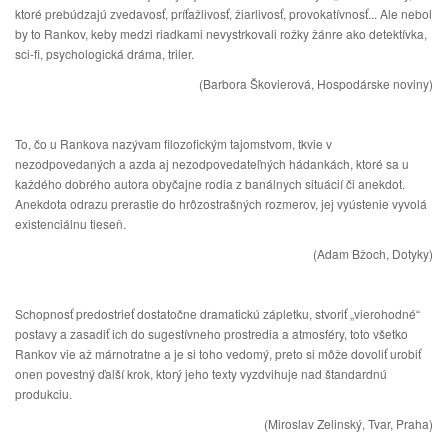
ktoré prebúdzajú zvedavosť, príťažlivosť, žiarlivosť, provokatívnosť... Ale nebol
by to Rankov, keby medzi riadkami nevystrkovali rožky žánre ako detektívka,
sci-fi, psychologická dráma, triler.
(Barbora Škovierová, Hospodárske noviny)
To, čo u Rankova nazývam filozofickým tajomstvom, tkvie v
nezodpovedaných a azda aj nezodpovedateľných hádankách, ktoré sa u
každého dobrého autora obyčajne rodia z banálnych situácií či anekdot.
Anekdota odrazu prerastie do hrôzostrašných rozmerov, jej vyústenie vyvolá
existenciálnu tieseň.
(Adam Bžoch, Dotyky)
Schopnosť predostrieť dostatočne dramatickú zápletku, stvoriť „vierohodné“
postavy a zasadiť ich do sugestívneho prostredia a atmosféry, toto všetko
Rankov vie až márnotratne a je si toho vedomý, preto si môže dovoliť urobiť
onen povestný ďalší krok, ktorý jeho texty vyzdvihuje nad štandardnú
produkciu.
(Miroslav Zelinský, Tvar, Praha)