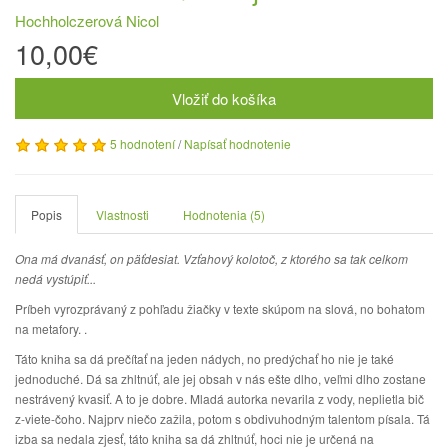
Hochholczerová Nicol
10,00€
Vložiť do košíka
5 hodnotení
/
Napísať hodnotenie
Popis
Vlastnosti
Hodnotenia (5)
Ona má dvanásť, on päťdesiat. Vzťahový kolotoč, z ktorého sa tak celkom
nedá vystúpiť...
Príbeh vyrozprávaný z pohľadu žiačky v texte skúpom na slová, no bohatom
na metafory. .
Táto kniha sa dá prečítať na jeden nádych, no predýchať ho nie je také
jednoduché. Dá sa zhltnúť, ale jej obsah v nás ešte dlho, veľmi dlho zostane
nestrávený kvasiť. A to je dobre. Mladá autorka nevarila z vody, neplietla bič
z-viete-čoho. Najprv niečo zažila, potom s obdivuhodným talentom písala. Tá
izba sa nedala zjesť, táto kniha sa dá zhltnúť, hoci nie je určená na