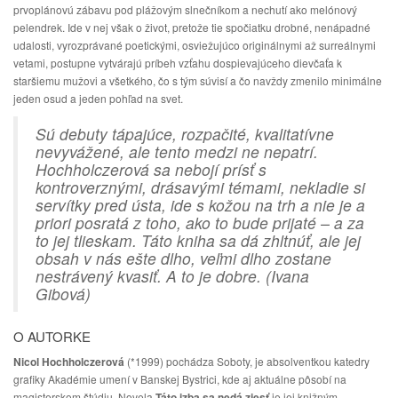
prvoplánovú zábavu pod plážovým slnečníkom a nechutí ako melónový
pelendrek. Ide v nej však o život, pretože tie spočiatku drobné, nenápadné
udalosti, vyrozprávané poetickými, osviežujúco originálnymi až surreálnymi
vetami, postupne vytvárajú príbeh vzťahu dospievajúceho dievčaťa k
staršiemu mužovi a všetkého, čo s tým súvisí a čo navždy zmenilo minimálne
jeden osud a jeden pohľad na svet.
Sú debuty tápajúce, rozpačité, kvalitatívne
nevyvážené, ale tento medzi ne nepatrí.
Hochholczerová sa nebojí prísť s
kontroverznými, drásavými témami, nekladie si
servítky pred ústa, ide s kožou na trh a nie je a
priori posratá z toho, ako to bude prijaté – a za
to jej tlieskam. Táto kniha sa dá zhltnúť, ale jej
obsah v nás ešte dlho, veľmi dlho zostane
nestrávený kvasiť. A to je dobre. (Ivana
Gibová)
O AUTORKE
Nicol Hochholczerová
(*1999) pochádza Soboty, je absolventkou katedry
grafiky Akadémie umení v Banskej Bystrici, kde aj aktuálne pôsobí na
magisterskom štúdiu. Novela
Táto izba sa nedá zjesť
je jej knižným