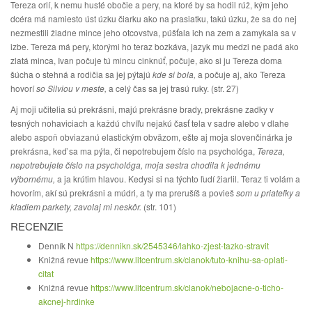
Tereza orlí, k nemu husté obočie a pery, na ktoré by sa hodil rúž, kým jeho
dcéra má namiesto úst úzku čiarku ako na prasiatku, takú úzku, že sa do nej
nezmestili žiadne mince jeho otcovstva, púšťala ich na zem a zamykala sa v
izbe. Tereza má pery, ktorými ho teraz bozkáva, jazyk mu medzi ne padá ako
zlatá minca, Ivan počuje tú mincu cinknúť, počuje, ako si ju Tereza doma
šúcha o stehná a rodičia sa jej pýtajú
kde si bola,
a počuje aj, ako Tereza
hovorí
so Silviou v meste,
a celý čas sa jej trasú ruky. (str. 27)
Aj moji učitelia sú prekrásni, majú prekrásne brady, prekrásne zadky v
tesných nohaviciach a každú chvíľu nejakú časť tela v sadre alebo v dlahe
alebo aspoň obviazanú elastickým obväzom, ešte aj moja slovenčinárka je
prekrásna, keď sa ma pýta, či nepotrebujem číslo na psychológa,
Tereza,
nepotrebujete číslo na psychológa, moja sestra chodila k jednému
výbornému,
a ja krútim hlavou. Kedysi si na týchto ľudí žiarlil. Teraz ti volám a
hovorím, akí sú prekrásni a múdri, a ty ma prerušíš a povieš
som u priateľky a
kladiem parkety, zavolaj mi neskôr.
(str. 101)
RECENZIE
Denník N
https://dennikn.sk/2545346/lahko-zjest-tazko-stravit
Knižná revue
https://www.litcentrum.sk/clanok/tuto-knihu-sa-oplati-
citat
Knižná revue
https://www.litcentrum.sk/clanok/nebojacne-o-ticho-
akcnej-hrdinke