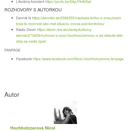
Literárny kvocient
https://youtu.be/04pJYk4b5pI
ROZHOVORY S AUTORKOU
Denník N
https://dennikn.sk/2566355/napisala-knihu-o-zneuzivani-
bola-to-moznost-ako-mat-situaciu-znova-pod-kontrolou/
Rádio Devín
https://devin.rtvs.sk/clanky/kulturny-
dennik/273439/rozhovor-s-nicol-hochholczerovou-o-jej-debute-tato-
izba-sa-neda-zjest
FANPAGE
Facebook
https://www.facebook.com/Nicol.Hochholczerova.fanpage
Autor
Hochholczerová Nicol