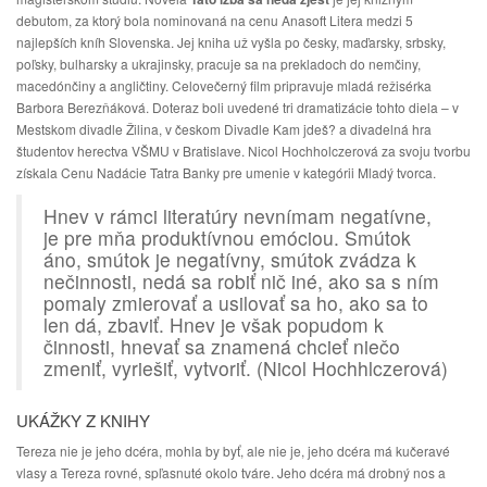
debutom, za ktorý bola nominovaná na cenu Anasoft Litera medzi 5
najlepších kníh Slovenska. Jej kniha už vyšla po česky, maďarsky, srbsky,
poľsky, bulharsky a ukrajinsky, pracuje sa na prekladoch do nemčiny,
macedónčiny a angličtiny. Celovečerný film pripravuje mladá režisérka
Barbora Berezňáková. Doteraz boli uvedené tri dramatizácie tohto diela – v
Mestskom divadle Žilina, v českom Divadle Kam jdeš? a divadelná hra
študentov herectva VŠMU v Bratislave. Nicol Hochholczerová za svoju tvorbu
získala Cenu Nadácie Tatra Banky pre umenie v kategórii Mladý tvorca.
Hnev v rámci literatúry nevnímam negatívne,
je pre mňa produktívnou emóciou. Smútok
áno, smútok je negatívny, smútok zvádza k
nečinnosti, nedá sa robiť nič iné, ako sa s ním
pomaly zmierovať a usilovať sa ho, ako sa to
len dá, zbaviť. Hnev je však popudom k
činnosti, hnevať sa znamená chcieť niečo
zmeniť, vyriešiť, vytvoriť. (Nicol Hochhlczerová)
UKÁŽKY Z KNIHY
Tereza nie je jeho dcéra, mohla by byť, ale nie je, jeho dcéra má kučeravé
vlasy a Tereza rovné, spľasnuté okolo tváre. Jeho dcéra má drobný nos a