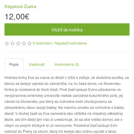
Kepplová Zuska
12,00€
Vložiť do košíka
0 hodnotení
/
Napísať hodnotenie
Popis
Vlastnosti
Hodnotenia (0)
Hrdinka knihy Eva sa vracia zo štúdií v USA a zisťuje, že skutočná exotika, za
ktorou sa kedysi vybrala do zahraničia, na ňu čaká doma, na Slovensku.
Kniha je rozdelená do troch častí. Prvá časť opisuje Evino pôsobenie na
nevýznamnej americkej univerzite niekde uprostred kukuričného poľa, jej
návrat na Slovensko, pre ktorý sa rozhodne kvôli zhoršujúcemu sa
zdravotnému stavu svojej babky. Na maminu prosbu sa rozhodne o babku
starať. V druhej časti sa Eva zamestná ako učiteľka na miestnej základnej
škole, ale čím ďalej tým viac si uvedomuje, že sa síce vrátila domov, ale s
nikým zo svojich blízkych si už nerozumie. Posledná časť opisuje Evin
odchod do Prahy za otcom, ktorý ich kedysi ako rodinu opustil a teraz