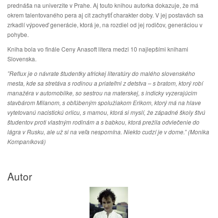
prednáša na univerzite v Prahe. Aj touto knihou autorka dokazuje, že má
okrem talentovaného pera aj cit zachytiť charakter doby. V jej postavách sa
zrkadlí výpoveď generácie, ktorá je, na rozdiel od jej rodičov, generáciou v
pohybe.
Kniha bola vo finále Ceny Anasoft litera medzi 10 najlepšími knihami
Slovenska.
”Reflux je o návrate študentky africkej literatúry do malého slovenského
mesta, kde sa stretáva s rodinou a priateľmi z detstva – s bratom, ktorý robí
manažéra v automobilke, so sestrou na materskej, s indicky vyzerajúcim
stavbárom Milanom, s obľúbeným spolužiakom Erikom, ktorý má na hlave
vytetovanú nacistickú orlicu, s mamou, ktorá si myslí, že západné školy štvú
študentov proti vlastným rodinám a s babkou, ktorá prežila odvlečenie do
lágra v Rusku, ale už si na veľa nespomína. Niekto cudzí je v dome.” (Monika
Kompaníková)
Autor