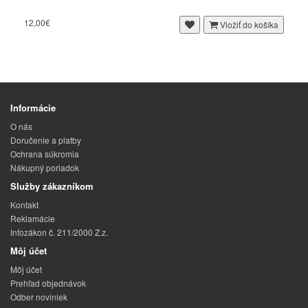
12,00€
Vložiť do košíka
Informácie
O nás
Doručenie a platby
Ochrana súkromia
Nákupný poriadok
Služby zákazníkom
Kontakt
Reklamácie
Infozákon č. 211/2000 Z.z.
Môj účet
Môj účet
Prehľad objednávok
Odber noviniek