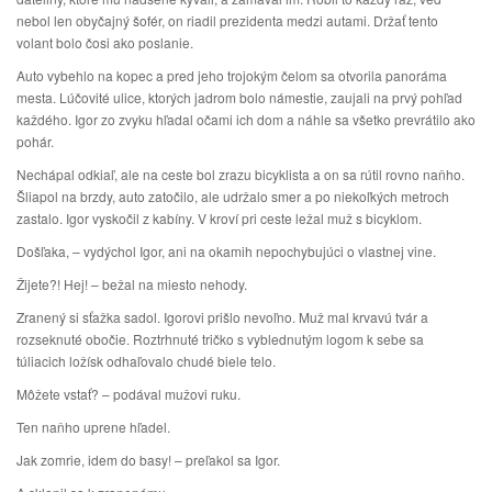
nebol len obyčajný šofér, on riadil prezidenta medzi autami. Držať tento
volant bolo čosi ako poslanie.
Auto vybehlo na kopec a pred jeho trojokým čelom sa otvorila panoráma
mesta. Lúčovité ulice, ktorých jadrom bolo námestie, zaujali na prvý pohľad
každého. Igor zo zvyku hľadal očami ich dom a náhle sa všetko prevrátilo ako
pohár.
Nechápal odkiaľ, ale na ceste bol zrazu bicyklista a on sa rútil rovno naňho.
Šliapol na brzdy, auto zatočilo, ale udržalo smer a po niekoľkých metroch
zastalo. Igor vyskočil z kabíny. V kroví pri ceste ležal muž s bicyklom.
Došľaka, – vydýchol Igor, ani na okamih nepochybujúci o vlastnej vine.
Žijete?! Hej! – bežal na miesto nehody.
Zranený si sťažka sadol. Igorovi prišlo nevoľno. Muž mal krvavú tvár a
rozseknuté obočie. Roztrhnuté tričko s vyblednutým logom k sebe sa
túliacich ložísk odhaľovalo chudé biele telo.
Môžete vstať? – podával mužovi ruku.
Ten naňho uprene hľadel.
Jak zomrie, idem do basy! – preľakol sa Igor.