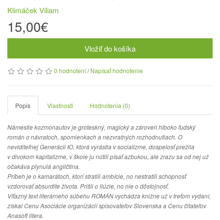
Klimáček Viliam
15,00€
Vložiť do košíka
0 hodnotení
/
Napísať hodnotenie
Popis
Vlastnosti
Hodnotenia (0)
Námestie kozmonautov je groteskný, magický a zároveň hlboko ľudský
román o návratoch, spomienkach a nezvratných rozhodnutiach. O
neviditeľnej Generácii Ю, ktorá vyrástla v socializme, dospelosť prežila
v divokom kapitalizme, v škole ju nútili písať azbukou, ale zrazu sa od nej už
očakáva plynulá angličtina.
Príbeh je o kamarátoch, ktorí stratili ambície, no nestratili schopnosť
vzdorovať absurdite života. Prišli o ilúzie, no nie o dôstojnosť.
Víťazný text literárneho súbehu ROMÁN vychádza knižne už v treťom vydaní,
získal Cenu Asociácie organizácií spisovateľov Slovenska a Cenu čitateľov
Anasoft litera.