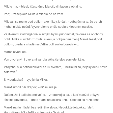
Miluje ma, – bleslo šťastnému Marošovi hlavou a objal ju.
Poď, – zašepkala Milka a stiahla ho na zem.
Milovali sa rovno pod pultom ako nikdy, kričali, nedbajúc na to, že by ich
mohol niekto počuť. Vyvrcholenie prišlo spolu s klopaním na sklo.
Za dverami stál brigádnik a svojím bytím pripomínal, že dnes sa obchody
pohli. Milka si rýchlo zhrnula sukňu, a pokým omámený Maroš ležal pod
pultom, predala mladému ďalšiu pollitrovku borovičky...
Maroš otvoril oči.
Von otvorenými dverami vanula vôňa čerstvo zomletej kávy.
Vzdychol si a potisol bicykel až ku dverám, – nezľakni sa, nejaký debil nevie
šoférovať.
Si v poriadku? – vydýchla Milka.
Maroš urobil pár drepov, – nič mi nie je.
Dúfam, že ti dali platené voľno, – znepokojila sa, a keď manžel prikývol,
šťastne povedala, – dnes mám fantastickú tržbu! Obchod sa rozbieha!
Maroš na ňu hľadel bez jediného slova. Nedokáže jej pokaziť deň.
Handričkou Söke leštila chirurgicky čistý pult.