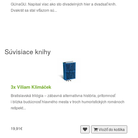
GUnaGU. Napísal viac ako sto divadelných hier a dvadsať kníh.
Dvakrát sa stal víťazom sú...
Súvisiace knihy
3x Viliam Klimáček
Bratislavská trilógia – zábavná alternatívna história, prítomnosť
i blízka budúcnosť hlavného mesta v troch humoristických románoch
rešpekt...
19,91€
Vložiť do košíka