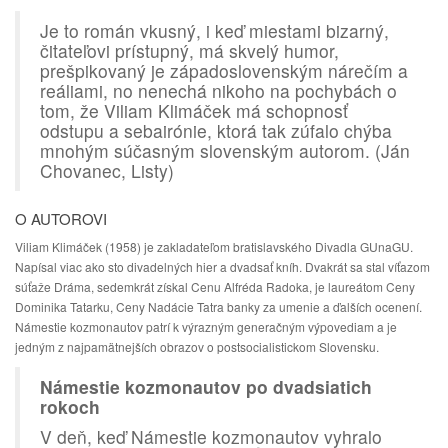
Je to román vkusný, i keď miestami bizarný,
čitateľovi prístupný, má skvelý humor,
prešpikovaný je západoslovenským nárečím a
reáliami, no nenechá nikoho na pochybách o
tom, že Viliam Klimáček má schopnosť
odstupu a sebairónie, ktorá tak zúfalo chýba
mnohým súčasným slovenským autorom. (Ján
Chovanec, Listy)
O AUTOROVI
Viliam Klimáček (1958) je zakladateľom bratislavského Divadla GUnaGU.
Napísal viac ako sto divadelných hier a dvadsať kníh. Dvakrát sa stal víťazom
súťaže Dráma, sedemkrát získal Cenu Alfréda Radoka, je laureátom Ceny
Dominika Tatarku, Ceny Nadácie Tatra banky za umenie a ďalších ocenení.
Námestie kozmonautov patrí k výrazným generačným výpovediam a je
jedným z najpamätnejších obrazov o postsocialistickom Slovensku.
Námestie kozmonautov po dvadsiatich
rokoch
V deň, keď Námestie kozmonautov vyhralo