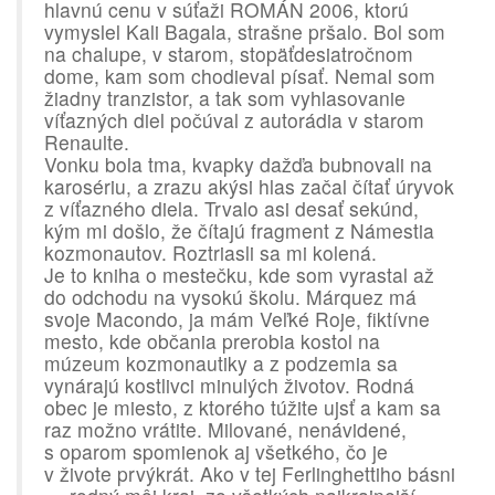
hlavnú cenu v súťaži ROMÁN 2006, ktorú
vymyslel Kali Bagala, strašne pršalo. Bol som
na chalupe, v starom, stopäťdesiatročnom
dome, kam som chodieval písať. Nemal som
žiadny tranzistor, a tak som vyhlasovanie
víťazných diel počúval z autorádia v starom
Renaulte.
Vonku bola tma, kvapky dažďa bubnovali na
karosériu, a zrazu akýsi hlas začal čítať úryvok
z víťazného diela. Trvalo asi desať sekúnd,
kým mi došlo, že čítajú fragment z Námestia
kozmonautov. Roztriasli sa mi kolená.
Je to kniha o mestečku, kde som vyrastal až
do odchodu na vysokú školu. Márquez má
svoje Macondo, ja mám Veľké Roje, fiktívne
mesto, kde občania prerobia kostol na
múzeum kozmonautiky a z podzemia sa
vynárajú kostlivci minulých životov. Rodná
obec je miesto, z ktorého túžite ujsť a kam sa
raz možno vrátite. Milované, nenávidené,
s oparom spomienok aj všetkého, čo je
v živote prvýkrát. Ako v tej Ferlinghettiho básni