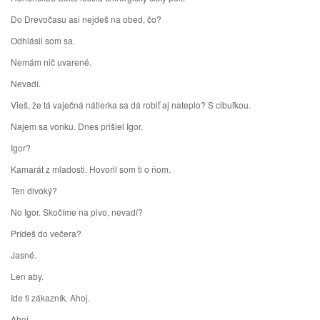
Do Drevočasu asi nejdeš na obed, čo?
Odhlásil som sa.
Nemám nič uvarené.
Nevadí.
Vieš, že tá vaječná nátierka sa dá robiť aj nateplo? S cibuľkou.
Najem sa vonku. Dnes prišiel Igor.
Igor?
Kamarát z mladosti. Hovoril som ti o ňom.
Ten divoký?
No Igor. Skočíme na pivo, nevadí?
Prídeš do večera?
Jasné.
Len aby.
Ide ti zákazník. Ahoj.
Ahoj.