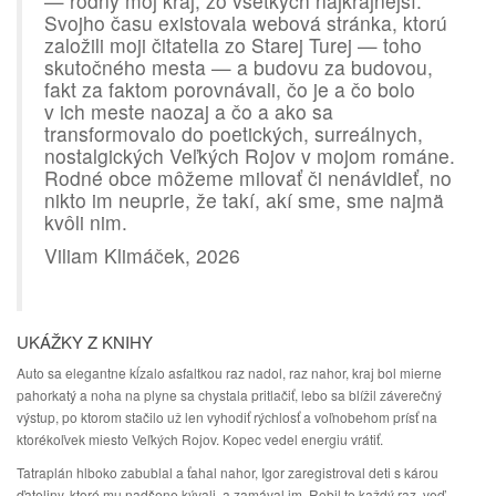
— rodný môj kraj, zo všetkých najkrajnejší.
Svojho času existovala webová stránka, ktorú
založili moji čitatelia zo Starej Turej — toho
skutočného mesta — a budovu za budovou,
fakt za faktom porovnávali, čo je a čo bolo
v ich meste naozaj a čo a ako sa
transformovalo do poetických, surreálnych,
nostalgických Veľkých Rojov v mojom románe.
Rodné obce môžeme milovať či nenávidieť, no
nikto im neuprie, že takí, akí sme, sme najmä
kvôli nim.
Viliam Klimáček, 2026
UKÁŽKY Z KNIHY
Auto sa elegantne kĺzalo asfaltkou raz nadol, raz nahor, kraj bol mierne
pahorkatý a noha na plyne sa chystala pritlačiť, lebo sa blížil záverečný
výstup, po ktorom stačilo už len vyhodiť rýchlosť a voľnobehom prísť na
ktorékoľvek miesto Veľkých Rojov. Kopec vedel energiu vrátiť.
Tatraplán hlboko zabublal a ťahal nahor, Igor zaregistroval deti s károu
ďateliny, ktoré mu nadšene kývali, a zamával im. Robil to každý raz, veď