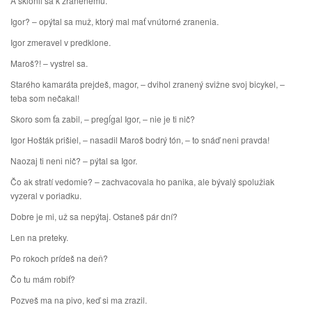
A sklonil sa k zranenému.
Igor? – opýtal sa muž, ktorý mal mať vnútorné zranenia.
Igor zmeravel v predklone.
Maroš?! – vystrel sa.
Starého kamaráta prejdeš, magor, – dvihol zranený svižne svoj bicykel, –
teba som nečakal!
Skoro som ťa zabil, – pregĺgal Igor, – nie je ti nič?
Igor Hošták prišiel, – nasadil Maroš bodrý tón, – to snáď neni pravda!
Naozaj ti neni nič? – pýtal sa Igor.
Čo ak stratí vedomie? – zachvacovala ho panika, ale bývalý spolužiak
vyzeral v poriadku.
Dobre je mi, už sa nepýtaj. Ostaneš pár dní?
Len na preteky.
Po rokoch prídeš na deň?
Čo tu mám robiť?
Pozveš ma na pivo, keď si ma zrazil.