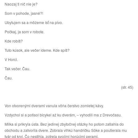
Naozaj ti nič nie je?
Som v pohode, jasné?!
Ubytujem sa a môžeme ísť na pivo.
Počkaj, ja som v robote.
Kde robíš?
Tuto kúsok, ale večer ideme. Kde spíš?
V Horci.
Tak večer. Čau.
Čau.
(str. 45)
Von otvorenými dverami vanula vôňa čerstvo zomletej kávy.
Vzdychol si a potisol bicykel až ku dverám, – vyhodili ma z Drevočasu.
Milka si prikryla ústa. Bez jedinej zbytočnej otázky ho potom zatiahla do
obchodu a zatvorila dvere. Zobrala vlhkú handričku Söke a poutierala mu
tvár od krvi. Čo nestihla, zotrela svojimi horúcimi perami.