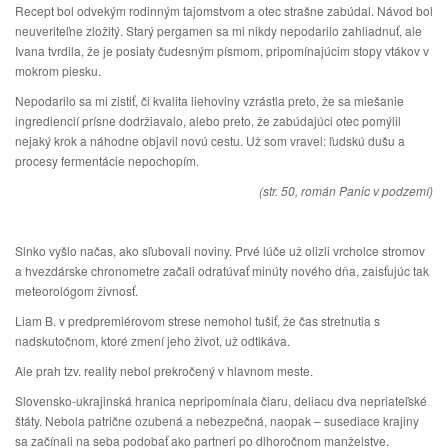
Recept bol odvekým rodinným tajomstvom a otec strašne zabúdal. Návod bol
neuveriteľne zložitý. Starý pergamen sa mi nikdy nepodarilo zahliadnuť, ale
Ivana tvrdila, že je posiaty čudesným písmom, pripomínajúcim stopy vtákov v
mokrom piesku.
Nepodarilo sa mi zistiť, či kvalita liehoviny vzrástla preto, že sa miešanie
ingrediencií prísne dodržiavalo, alebo preto, že zabúdajúci otec pomýlil
nejaký krok a náhodne objavil novú cestu. Už som vravel: ľudskú dušu a
procesy fermentácie nepochopím.
(str. 50, román Panic v podzemí)
Slnko vyšlo načas, ako sľubovali noviny. Prvé lúče už olizli vrcholce stromov
a hvezdárske chronometre začali odratúvať minúty nového dňa, zaisťujúc tak
meteorológom živnosť.
Liam B. v predpremiérovom strese nemohol tušiť, že čas stretnutia s
nadskutočnom, ktoré zmení jeho život, už odtikáva.
Ale prah tzv. reality nebol prekročený v hlavnom meste.
Slovensko-ukrajinská hranica nepripomínala čiaru, deliacu dva nepriateľské
štáty. Nebola patrične ozubená a nebezpečná, naopak – susediace krajiny
sa začínali na seba podobať ako partneri po dlhoročnom manželstve.