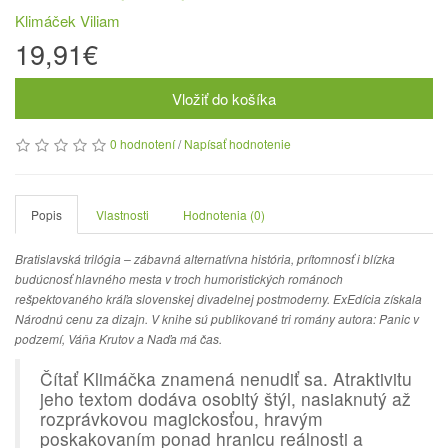
Klimáček Viliam
19,91€
Vložiť do košíka
0 hodnotení
/
Napísať hodnotenie
Popis
Vlastnosti
Hodnotenia (0)
Bratislavská trilógia – zábavná alternatívna história, prítomnosť i blízka
budúcnosť hlavného mesta v troch humoristických románoch
rešpektovaného kráľa slovenskej divadelnej postmoderny. ExEdícia získala
Národnú cenu za dizajn.
V knihe sú publikované tri romány autora: Panic v
podzemí, Váňa Krutov a Naďa má čas.
Čítať Klimáčka znamená nenudiť sa. Atraktivitu
jeho textom dodáva osobitý štýl, nasiaknutý až
rozprávkovou magickosťou, hravým
poskakovaním ponad hranicu reálnosti a