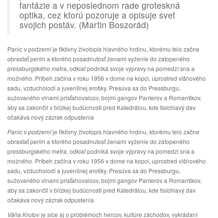
fantázie a v neposlednom rade groteskná
optika, cez ktorú pozoruje a opisuje svet
svojich postáv. (Martin Boszorád)
Panic v podzemí je fiktívny životopis hlavného hrdinu, ktorému telo začne
obrastať perím a ktorého posadnutosť ženami vyženie do zatopeného
pressburgského metra, odkiaľ podniká svoje výpravy na pomedzí sna a
možného. Príbeh začína v roku 1956 v dome na kopci, uprostred višňového
sadu, vzducholodí a juvenílnej erotiky. Presúva sa do Pressburgu,
sužovaného vlnami prisťahovalcov, bojmi gangov Panterov a Romantikov,
aby sa zakončil v blízkej budúcnosti pred Katedrálou, kde tisíchlavý dav
očakáva nový zázrak odpustenia
Panic v podzemí
je fiktívny životopis hlavného hrdinu, ktorému telo začne
obrastať perím a ktorého posadnutosť ženami vyženie do zatopeného
pressburgského metra, odkiaľ podniká svoje výpravy na pomedzí sna a
možného. Príbeh začína v roku 1956 v dome na kopci, uprostred višňového
sadu, vzducholodí a juvenílnej erotiky. Presúva sa do Pressburgu,
sužovaného vlnami prisťahovalcov, bojmi gangov Panterov a Romantikov,
aby sa zakončil v blízkej budúcnosti pred Katedrálou, kde tisíchlavý dav
očakáva nový zázrak odpustenia
Váňa Krutov
je síce aj o problémoch hercov, kultúre záchodov, vykrádaní