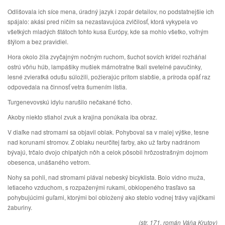
Odlišovala ich síce mena, úradný jazyk i zopár detailov, no podstatnejšie ich
spájalo: akási pred ničím sa nezastavujúca zvlčilosť, ktorá vykypela vo
všetkých mladých štátoch tohto kusa Európy, kde sa mohlo všetko, voľným
štýlom a bez pravidiel.
Hora okolo žila zvyčajným nočným ruchom, šuchot sovích krídel rozháňal
ostrú vôňu húb, lampášiky mušiek márnotratne tkali svetelné pavučinky,
lesné zvieratká odušu súložili, požierajúc pritom slabšie, a príroda opäť raz
odpovedala na činnosť vetra šumením lístia.
Turgenevovskú idylu narušilo nečakané ticho.
Akoby niekto stiahol zvuk a krajina ponúkala iba obraz.
V diaľke nad stromami sa objavil oblak. Pohyboval sa v malej výške, tesne
nad korunami stromov. Z oblaku neurčitej farby, ako už farby nadránom
bývajú, trčalo dvojo chlpatých nôh a celok pôsobil hrôzostrašným dojmom
obesenca, unášaného vetrom.
Nohy sa pohli, nad stromami plával nebeský bicyklista. Bolo vidno muža,
letiaceho vzduchom, s rozpaženými rukami, obklopeného trasľavo sa
pohybujúcimi guľami, ktorými bol obložený ako steblo vodnej trávy vajíčkami
žaburiny.
(str. 171, román Váňa Krutov)