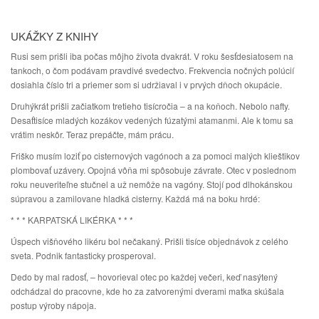
UKÁŽKY Z KNIHY
Rusi sem prišli iba počas môjho života dvakrát. V roku šesťdesiatosem na
tankoch, o čom podávam pravdivé svedectvo. Frekvencia nočných polúcií
dosiahla číslo tri a priemer som si udržiaval i v prvých dňoch okupácie.
Druhýkrát prišli začiatkom tretieho tisícročia – a na koňoch. Nebolo nafty.
Desaťtisíce mladých kozákov vedených fúzatými atamanmi. Ale k tomu sa
vrátim neskôr. Teraz prepáčte, mám prácu.
Friško musím loziť po cisternových vagónoch a za pomoci malých klieštikov
plombovať uzávery. Opojná vôňa mi spôsobuje závrate. Otec v poslednom
roku neuveriteľne stučnel a už nemôže na vagóny. Stojí pod dlhokánskou
súpravou a zamilovane hladká cisterny. Každá má na boku hrdé:
* * * KARPATSKÁ LIKÉRKA * * *
Úspech višňového likéru bol nečakaný. Prišli tisíce objednávok z celého
sveta. Podnik fantasticky prosperoval.
Dedo by mal radosť, – hovorieval otec po každej večeri, keď nasýtený
odchádzal do pracovne, kde ho za zatvorenými dverami matka skúšala
postup výroby nápoja.