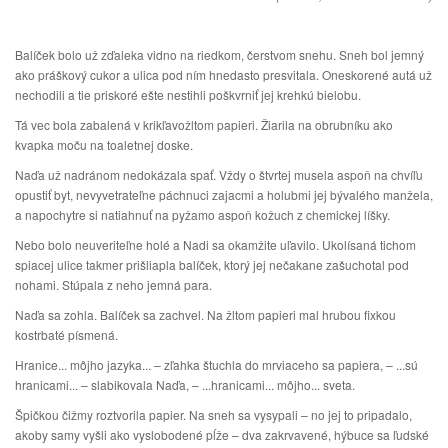
Balíček bolo už zďaleka vidno na riedkom, čerstvom snehu. Sneh bol jemný
ako práškový cukor a ulica pod ním hnedasto presvitala. Oneskorené autá už
nechodili a tie priskoré ešte nestihli poškvrniť jej krehkú bielobu.
Tá vec bola zabalená v krikľavožltom papieri. Žiarila na obrubníku ako
kvapka moču na toaletnej doske.
Naďa už nadránom nedokázala spať. Vždy o štvrtej musela aspoň na chvíľu
opustiť byt, nevyvetrateľne páchnuci zajacmi a holubmi jej bývalého manžela,
a napochytre si natiahnuť na pyžamo aspoň kožuch z chemickej líšky.
Nebo bolo neuveriteľne holé a Nadi sa okamžite uľavilo. Ukolísaná tichom
spiacej ulice takmer prišliapla balíček, ktorý jej nečakane zašuchotal pod
nohami. Stúpala z neho jemná para.
Naďa sa zohla. Balíček sa zachvel. Na žltom papieri mal hrubou fixkou
kostrbaté písmená.
Hranice... môjho jazyka... – zľahka štuchla do mrviaceho sa papiera, – ...sú
hranicami... – slabikovala Naďa, – ...hranicami... môjho... sveta.
Špičkou čižmy roztvorila papier. Na sneh sa vysypali – no jej to pripadalo,
akoby samy vyšli ako vyslobodené pĺže – dva zakrvavené, hýbuce sa ľudské