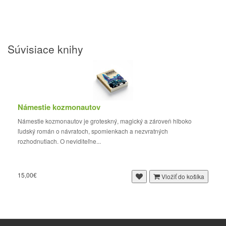
Súvisiace knihy
Námestie kozmonautov
Námestie kozmonautov je groteskný, magický a zároveň hlboko
ľudský román o návratoch, spomienkach a nezvratných
rozhodnutiach. O neviditeľne...
15,00€
Vložiť do košíka