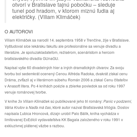
otvorí v Bratislave tajnú pobočku – sleduje
tunel pod hradom, v ktorom miznú ľudia aj
električky. (Viliam Klimáček)
O AUTOROVI
Viliam Klimáček sa narodil 14. septembra 1958 v Trenčíne, žije v Bratislave.
Vyštudoval síce lekársku fakultu ale profesionálne sa venuje divadlu a
literatúre. Je spoluzakladateľom, režisérom, scenáristom a hercom
bratislavského divadla GUnaGU.
Napísal vyše 60 divadelných hier a iných dramatických útvarov. Za svoju
tvorbu bol sedemkrát ocenený Cenou Alfréda Radoka, dvakrát získal cenu
Dráma, zvíťazil aj v literárnom súbehu Román 2006 a získal Cenu čitateľov
v Anasoft litera. Po 4 knihách poézie a zbierke poviedok sa od roku 1997
venuje románovej tvorbe.
V knihe
3x Viliam Klimáček
sú publikované jeho tri romány:
Panic v podzemí,
Váňa Krutov
a
Naďa má čas
, ktoré autor nazval Bratislavská trilógia. Doslov
napísala Ľubica Hroncová, dizajn urobil Palo Bálik, kniha vychádza v
limitovanej ExEdícii vydavateľstva KK Bagala založeného v roku 1991 v
exkluzívnej plátenej väzbe s razbou.