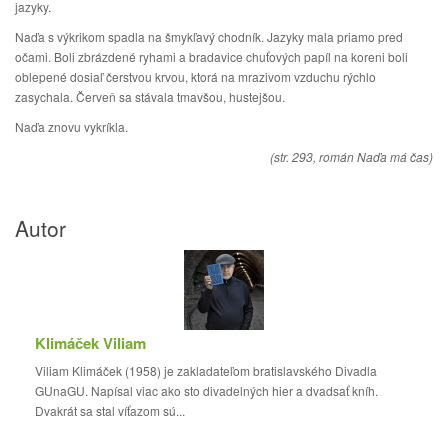
jazyky.
Naďa s výkrikom spadla na šmykľavý chodník. Jazyky mala priamo pred
očami. Boli zbrázdené ryhami a bradavice chuťových papíl na koreni boli
oblepené dosiaľ čerstvou krvou, ktorá na mrazivom vzduchu rýchlo
zasychala. Červeň sa stávala tmavšou, hustejšou.
Naďa znovu vykríkla.
(str. 293, román Naďa má čas)
Autor
Klimáček Viliam
Viliam Klimáček (1958) je zakladateľom bratislavského Divadla
GUnaGU. Napísal viac ako sto divadelných hier a dvadsať kníh.
Dvakrát sa stal víťazom sú...