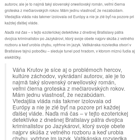
autorov, ale je to najmä taký slovenský orwellovský román, veľmi čierna
groteska z mečiarovských rokov. Mám jednu vlastnosť, že nezabúdam.
Vtedajšia vláda nás takmer izolovala od Európy a nie je zlé byť na pozore pri
každej ďalšej vláde.
Naďa má čas
– v tejto ezoterickej detektívke z dnešnej Bratislavy pátra
dvojica kriminalistov po Jazykárovi, ktorý svoje obete najprv skúša z vetného
rozboru a keď urobia chybu, vytrhne im jazyk. Vatikánska rozviedka otvorí v
Bratislave tajnú pobočku – sleduje tunel pod hradom, v ktorom miznú ľudia aj
električky.
Váňa Krutov je síce aj o problémoch hercov,
kultúre záchodov, vykrádaní autorov, ale je to
najmä taký slovenský orwellovský román,
veľmi čierna groteska z mečiarovských rokov.
Mám jednu vlastnosť, že nezabúdam.
Vtedajšia vláda nás takmer izolovala od
Európy a nie je zlé byť na pozore pri každej
ďalšej vláde. Naďa má čas – v tejto ezoterickej
detektívke z dnešnej Bratislavy pátra dvojica
kriminalistov po Jazykárovi, ktorý svoje obete
najprv skúša z vetného rozboru a keď urobia
chybu, vytrhne im jazyk. Vatikánska rozviedka