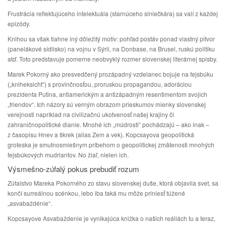
Frustrácia reflektujúceho intelektuála (starnúceho slniečkára) sa valí z každej
epizódy.
Knihou sa však tiahne iný dôležitý motív: pohľad postáv ponad vlastný pitvor
(panelákové sídlisko) na vojnu v Sýrii, na Donbase, na Brusel, ruskú politiku
atď. Toto predstavuje pomerne neobvyklý rozmer slovenskej literárnej spisby.
Marek Pokorný ako presvedčený prozápadný vzdelanec bojuje na fejsbúku
(„kniheksicht“) s provinčnosťou, proruskou propagandou, adoráciou
prezidenta Putina, antiamerickým a antizápadným resentimentom svojich
„friendov“. Ich názory sú verným obrazom prieskumov mienky slovenskej
verejnosti napríklad na civilizačnú ukotvenosť našej krajiny či
zahraničnopolitické dianie. Mnohé ich „múdrosti“ pochádzajú – ako inak –
z časopisu Hnev a škrek (alias Zem a vek). Kopcsayova geopolitická
groteska je smutnosmiešnym príbehom o geopolitickej zmätenosti mnohých
fejsbúkových mudrlantov. No žiaľ, nielen ich.
Výsmešno-zúfalý pokus prebudiť rozum
Zúfalstvo Mareka Pokorného zo stavu slovenskej duše, ktorá objavila svet, sa
končí surreálnou scénkou, lebo iba taká mu môže priniesť túžené
„asvabaždénie“.
Kopcsayove Asvabaždenie je vynikajúca knižka o našich reáliách tu a teraz,