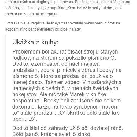
plná presných sociologických pozorovaní. Poučné, ale aj smutné čítanie pre
každého, kto si nemyslí, že napríklad „Krym bol vždy ruský“ alebo „tento
priestor na Západ nikdy nepatril“.
Groteska nie je tragédia. Je to výsmešno-zúfalý pokus prebudiť rozum.
Rozosmiať ho pár centimetrov od blbej nálady.
Ukážka z knihy:
Problémom bol akurát písací stroj u starých
rodičov, na ktorom sa pokazilo písmeno O.
Dedko, ezermešter, domáci majster,
urobsisám, zobral pilníček a zbrúsil bodky na
písmene ö, ktoré sa predsa len používalo
menej často. Takmer vôbec. V maďarských a
nemeckých slovách či v menách švédskych
hokejistov. Ale nič také Marek v knižke
nespomínal. Bodky boli zbrúsené nie celkom
dokonale, takže na takto vyrobenom novom
„o“ stále prerážali. „O“ skrátka bolo stále tak
trochu „ö“.
Dedkö išiel dö záhrady už ö pöl deviatej ránö.
Bölö jasnö, krásne svietilö slnkö.