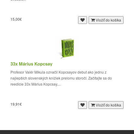
15,00€
Vložiť do košíka
33x Márius Kopcsay
Profesor Valér Mikula označil Kopcsayov debut ako jednu z
najlepších slovenských knižiek prelomu storočí. Začítajte sa do
reedície 33x Márius Kopcsay,...
19,91€
Vložiť do košíka