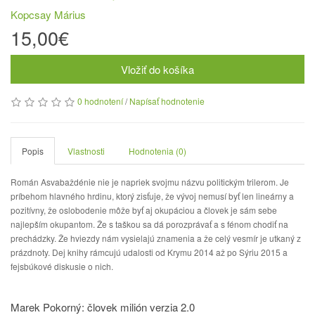
Kopcsay Márius
15,00€
Vložiť do košíka
0 hodnotení
/
Napísať hodnotenie
Popis
Vlastnosti
Hodnotenia (0)
Román Asvabaždénie nie je napriek svojmu názvu politickým trilerom. Je
príbehom hlavného hrdinu, ktorý zisťuje, že vývoj nemusí byť len lineárny a
pozitívny, že oslobodenie môže byť aj okupáciou a človek je sám sebe
najlepším okupantom. Že s taškou sa dá porozprávať a s fénom chodiť na
prechádzky. Že hviezdy nám vysielajú znamenia a že celý vesmír je utkaný z
prázdnoty. Dej knihy rámcujú udalosti od Krymu 2014 až po Sýriu 2015 a
fejsbúkové diskusie o nich.
Marek Pokorný: človek milión verzia 2.0