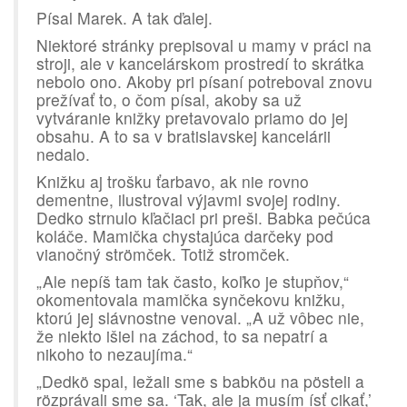
Písal Marek. A tak ďalej.
Niektoré stránky prepisoval u mamy v práci na
stroji, ale v kancelárskom prostredí to skrátka
nebolo ono. Akoby pri písaní potreboval znovu
prežívať to, o čom písal, akoby sa už
vytváranie knižky pretavovalo priamo do jej
obsahu. A to sa v bratislavskej kancelárii
nedalo.
Knižku aj trošku ťarbavo, ak nie rovno
dementne, ilustroval výjavmi svojej rodiny.
Dedko strnulo kľačiaci pri preši. Babka pečúca
koláče. Mamička chystajúca darčeky pod
vianočný strömček. Totiž stromček.
„Ale nepíš tam tak často, koľko je stupňov,“
okomentovala mamička synčekovu knižku,
ktorú jej slávnostne venoval. „A už vôbec nie,
že niekto išiel na záchod, to sa nepatrí a
nikoho to nezaujíma.“
„Dedkö spal, ležali sme s babköu na pösteli a
rözprávali sme sa. ‘Tak, ale ja musím ísť cikať,’