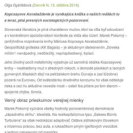
Oľga Gyárfášová (
Denník N, 13. októbra 2016
)
Kopcsayove Asvabaždenie je vynikajúca knižka o našich reáliách tu
a teraz, plná presných sociologických pozorovaní.
Slovenská literatúra je plná charakterov mužov, ktorí sa cítia byť odcudzení
a v konkrétnom spoločenskom kontexte sa vidia ako lúzeri. Marek Pokorný –
(anti)hrdina rozprávania knihy Máriusa Kopcsaya Asvabaždénie.
Geopolitická groteska (KK Bagala) – je aktuálnym stelesnením „človeka
milión“: nenápadný, nedôležitý, neprispôsobený, trpiaci.
Jeho životný pocit metaforicky vyjadruje už samotná obálka Kopcsayovej
knihy – neatraktívny muž v stredných rokoch, v demodé plavkách a lacných
gumených šľapkách stojí na petržalskom brehu Dunaja a (asi túžobne)
pozerá na Euroveu. Od svätostánku dnešného konzumu ho však oddeľuje
rieka a cez ňu aktuálne nevedie most – ostali iba piliere po tom starom –
spojenie chýba. Smola.
Verný obraz prieskumov verejnej mienky
Marek Pokorný vyznáva všetky hodnoty ponovembrovej demokracie
„západného strihu“. Idealista. Na realkapitalizmus typu „Sakses Biznis
Turbulens“ sa však nedokázal adaptovať. Ostáva sídliskovým človekom
s mizernou prácou, bez auta, s ruksačikom plným igelitových vrecúšok
a jedlom nabaleným od mamičky.