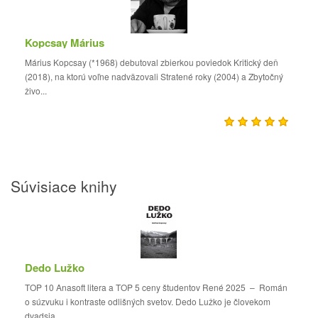
Kopcsay Márius
Márius Kopcsay (*1968) debutoval zbierkou poviedok Kritický deň
(2018), na ktorú voľne nadväzovali Stratené roky (2004) a Zbytočný
živo...
Súvisiace knihy
Dedo Lužko
TOP 10 Anasoft litera a TOP 5 ceny študentov René 2025 – Román
o súzvuku i kontraste odlišných svetov. Dedo Lužko je človekom
dvadsia...