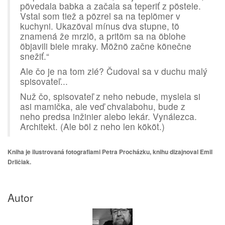
pövedala babka a začala sa teperiť z pöstele.
Vstal som tiež a pözrel sa na teplömer v
kuchyni. Ukazöval mínus dva stupne, tö
znamená že mrzlö, a pritöm sa na öblohe
öbjavili biele mraky. Möžnö začne könečne
snežiť.“
Ale čo je na tom zlé? Čudoval sa v duchu malý
spisovateľ...
Nuž čo, spisovateľ z neho nebude, myslela si
asi mamička, ale veď chvalabohu, bude z
neho predsa inžinier alebo lekár. Vynálezca.
Architekt. (Ale böl z neho len kököt.)
Kniha je ilustrovaná fotografiami Petra Procházku, knihu dizajnoval Emil
Drličiak.
Autor