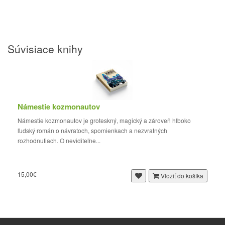
Súvisiace knihy
Námestie kozmonautov
Námestie kozmonautov je groteskný, magický a zároveň hlboko
ľudský román o návratoch, spomienkach a nezvratných
rozhodnutiach. O neviditeľne...
15,00€
Vložiť do košíka