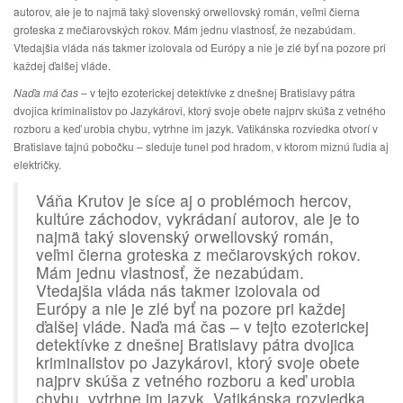
autorov, ale je to najmä taký slovenský orwellovský román, veľmi čierna
groteska z mečiarovských rokov. Mám jednu vlastnosť, že nezabúdam.
Vtedajšia vláda nás takmer izolovala od Európy a nie je zlé byť na pozore pri
každej ďalšej vláde.
Naďa má čas
– v tejto ezoterickej detektívke z dnešnej Bratislavy pátra
dvojica kriminalistov po Jazykárovi, ktorý svoje obete najprv skúša z vetného
rozboru a keď urobia chybu, vytrhne im jazyk. Vatikánska rozviedka otvorí v
Bratislave tajnú pobočku – sleduje tunel pod hradom, v ktorom miznú ľudia aj
električky.
Váňa Krutov je síce aj o problémoch hercov,
kultúre záchodov, vykrádaní autorov, ale je to
najmä taký slovenský orwellovský román,
veľmi čierna groteska z mečiarovských rokov.
Mám jednu vlastnosť, že nezabúdam.
Vtedajšia vláda nás takmer izolovala od
Európy a nie je zlé byť na pozore pri každej
ďalšej vláde. Naďa má čas – v tejto ezoterickej
detektívke z dnešnej Bratislavy pátra dvojica
kriminalistov po Jazykárovi, ktorý svoje obete
najprv skúša z vetného rozboru a keď urobia
chybu, vytrhne im jazyk. Vatikánska rozviedka