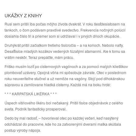
UKÁŽKY Z KNIHY
Rusi sem prišli iba počas môjho života dvakrát. V roku šesťdesiatosem na
tankoch, o čom podávam pravdivé svedectvo. Frekvencia nočných polúcií
dosiahla číslo tri a priemer som si udržiaval i v prvých dňoch okupácie.
Druhýkrát prišli začiatkom tretieho tisícročia – a na koňoch. Nebolo nafty.
Desaťtisíce mladých kozákov vedených fúzatými atamanmi. Ale k tomu sa
vrátim neskôr. Teraz prepáčte, mám prácu.
Friško musím loziť po cisternových vagónoch a za pomoci malých klieštikov
plombovať uzávery. Opojná vôňa mi spôsobuje závrate. Otec v poslednom
roku neuveriteľne stučnel a už nemôže na vagóny. Stojí pod dlhokánskou
súpravou a zamilovane hladká cisterny. Každá má na boku hrdé:
* * * KARPATSKÁ LIKÉRKA * * *
Úspech višňového likéru bol nečakaný. Prišli tisíce objednávok z celého
sveta. Podnik fantasticky prosperoval.
Dedo by mal radosť, – hovorieval otec po každej večeri, keď nasýtený
odchádzal do pracovne, kde ho za zatvorenými dverami matka skúšala
postup výroby nápoja.