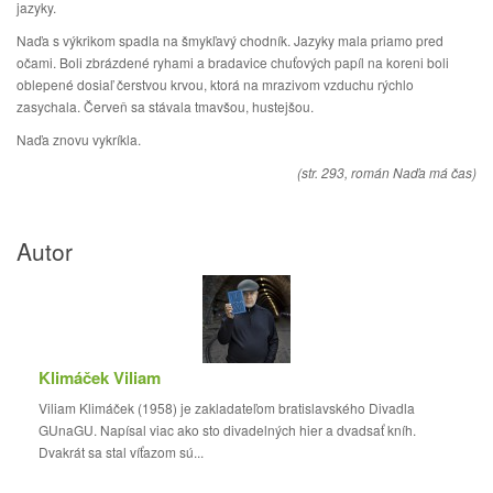
jazyky.
Naďa s výkrikom spadla na šmykľavý chodník. Jazyky mala priamo pred
očami. Boli zbrázdené ryhami a bradavice chuťových papíl na koreni boli
oblepené dosiaľ čerstvou krvou, ktorá na mrazivom vzduchu rýchlo
zasychala. Červeň sa stávala tmavšou, hustejšou.
Naďa znovu vykríkla.
(str. 293, román Naďa má čas)
Autor
Klimáček Viliam
Viliam Klimáček (1958) je zakladateľom bratislavského Divadla
GUnaGU. Napísal viac ako sto divadelných hier a dvadsať kníh.
Dvakrát sa stal víťazom sú...