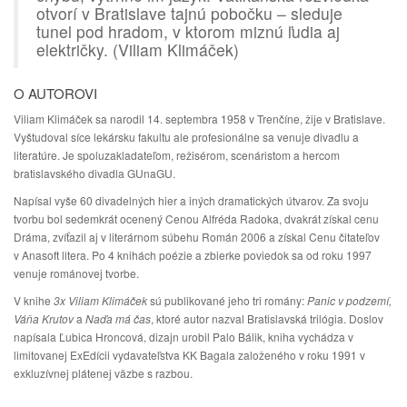
otvorí v Bratislave tajnú pobočku – sleduje
tunel pod hradom, v ktorom miznú ľudia aj
električky. (Viliam Klimáček)
O AUTOROVI
Viliam Klimáček sa narodil 14. septembra 1958 v Trenčíne, žije v Bratislave.
Vyštudoval síce lekársku fakultu ale profesionálne sa venuje divadlu a
literatúre. Je spoluzakladateľom, režisérom, scenáristom a hercom
bratislavského divadla GUnaGU.
Napísal vyše 60 divadelných hier a iných dramatických útvarov. Za svoju
tvorbu bol sedemkrát ocenený Cenou Alfréda Radoka, dvakrát získal cenu
Dráma, zvíťazil aj v literárnom súbehu Román 2006 a získal Cenu čitateľov
v Anasoft litera. Po 4 knihách poézie a zbierke poviedok sa od roku 1997
venuje románovej tvorbe.
V knihe
3x Viliam Klimáček
sú publikované jeho tri romány:
Panic v podzemí,
Váňa Krutov
a
Naďa má čas
, ktoré autor nazval Bratislavská trilógia. Doslov
napísala Ľubica Hroncová, dizajn urobil Palo Bálik, kniha vychádza v
limitovanej ExEdícii vydavateľstva KK Bagala založeného v roku 1991 v
exkluzívnej plátenej väzbe s razbou.