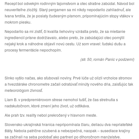
Recept bol odvekým rodinným tajomstvom a otec strašne zabúdal. Návod bol
neuveriteľne zložitý. Starý pergamen sa mi nikdy nepodarilo zahliadnuť, ale
Ivana tvrdila, že je posiaty čudesným písmom, pripomínajúcim stopy vtákov v
mokrom piesku.
Nepodarilo sa mi zistiť, či kvalita liehoviny vzrástla preto, že sa miešanie
ingrediencií prísne dodržiavalo, alebo preto, že zabúdajúci otec pomýlil
nejaký krok a náhodne objavil novú cestu. Už som vravel: ľudskú dušu a
procesy fermentácie nepochopím.
(str. 50, román Panic v podzemí)
Slnko vyšlo načas, ako sľubovali noviny. Prvé lúče už olizli vrcholce stromov
a hvezdárske chronometre začali odratúvať minúty nového dňa, zaisťujúc tak
meteorológom živnosť.
Liam B. v predpremiérovom strese nemohol tušiť, že čas stretnutia s
nadskutočnom, ktoré zmení jeho život, už odtikáva.
Ale prah tzv. reality nebol prekročený v hlavnom meste.
Slovensko-ukrajinská hranica nepripomínala čiaru, deliacu dva nepriateľské
štáty. Nebola patrične ozubená a nebezpečná, naopak – susediace krajiny
sa začínali na seba podobať ako partneri po dlhoročnom manželstve.