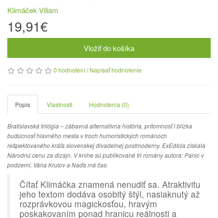
Klimáček Viliam
19,91€
Vložiť do košíka
0 hodnotení
/
Napísať hodnotenie
Popis
Vlastnosti
Hodnotenia (0)
Bratislavská trilógia – zábavná alternatívna história, prítomnosť i blízka
budúcnosť hlavného mesta v troch humoristických románoch
rešpektovaného kráľa slovenskej divadelnej postmoderny. ExEdícia získala
Národnú cenu za dizajn.
V knihe sú publikované tri romány autora: Panic v
podzemí, Váňa Krutov a Naďa má čas.
Čítať Klimáčka znamená nenudiť sa. Atraktivitu
jeho textom dodáva osobitý štýl, nasiaknutý až
rozprávkovou magickosťou, hravým
poskakovaním ponad hranicu reálnosti a