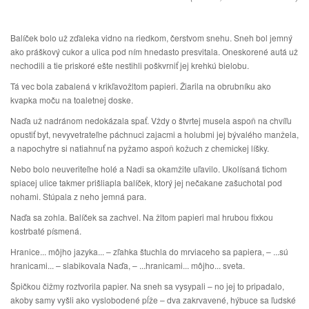
Balíček bolo už zďaleka vidno na riedkom, čerstvom snehu. Sneh bol jemný
ako práškový cukor a ulica pod ním hnedasto presvitala. Oneskorené autá už
nechodili a tie priskoré ešte nestihli poškvrniť jej krehkú bielobu.
Tá vec bola zabalená v krikľavožltom papieri. Žiarila na obrubníku ako
kvapka moču na toaletnej doske.
Naďa už nadránom nedokázala spať. Vždy o štvrtej musela aspoň na chvíľu
opustiť byt, nevyvetrateľne páchnuci zajacmi a holubmi jej bývalého manžela,
a napochytre si natiahnuť na pyžamo aspoň kožuch z chemickej líšky.
Nebo bolo neuveriteľne holé a Nadi sa okamžite uľavilo. Ukolísaná tichom
spiacej ulice takmer prišliapla balíček, ktorý jej nečakane zašuchotal pod
nohami. Stúpala z neho jemná para.
Naďa sa zohla. Balíček sa zachvel. Na žltom papieri mal hrubou fixkou
kostrbaté písmená.
Hranice... môjho jazyka... – zľahka štuchla do mrviaceho sa papiera, – ...sú
hranicami... – slabikovala Naďa, – ...hranicami... môjho... sveta.
Špičkou čižmy roztvorila papier. Na sneh sa vysypali – no jej to pripadalo,
akoby samy vyšli ako vyslobodené pĺže – dva zakrvavené, hýbuce sa ľudské