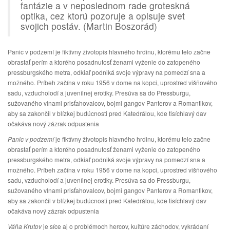
fantázie a v neposlednom rade groteskná
optika, cez ktorú pozoruje a opisuje svet
svojich postáv. (Martin Boszorád)
Panic v podzemí je fiktívny životopis hlavného hrdinu, ktorému telo začne
obrastať perím a ktorého posadnutosť ženami vyženie do zatopeného
pressburgského metra, odkiaľ podniká svoje výpravy na pomedzí sna a
možného. Príbeh začína v roku 1956 v dome na kopci, uprostred višňového
sadu, vzducholodí a juvenílnej erotiky. Presúva sa do Pressburgu,
sužovaného vlnami prisťahovalcov, bojmi gangov Panterov a Romantikov,
aby sa zakončil v blízkej budúcnosti pred Katedrálou, kde tisíchlavý dav
očakáva nový zázrak odpustenia
Panic v podzemí
je fiktívny životopis hlavného hrdinu, ktorému telo začne
obrastať perím a ktorého posadnutosť ženami vyženie do zatopeného
pressburgského metra, odkiaľ podniká svoje výpravy na pomedzí sna a
možného. Príbeh začína v roku 1956 v dome na kopci, uprostred višňového
sadu, vzducholodí a juvenílnej erotiky. Presúva sa do Pressburgu,
sužovaného vlnami prisťahovalcov, bojmi gangov Panterov a Romantikov,
aby sa zakončil v blízkej budúcnosti pred Katedrálou, kde tisíchlavý dav
očakáva nový zázrak odpustenia
Váňa Krutov
je síce aj o problémoch hercov, kultúre záchodov, vykrádaní