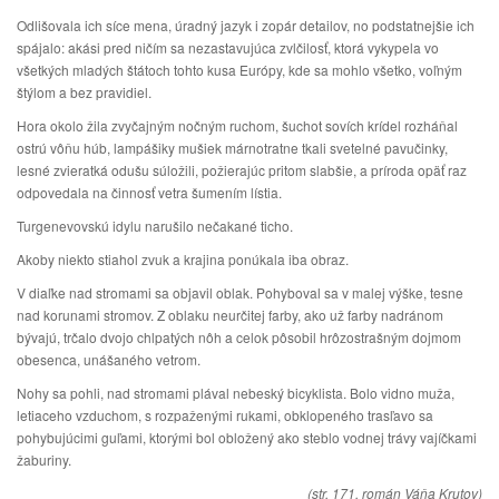
Odlišovala ich síce mena, úradný jazyk i zopár detailov, no podstatnejšie ich
spájalo: akási pred ničím sa nezastavujúca zvlčilosť, ktorá vykypela vo
všetkých mladých štátoch tohto kusa Európy, kde sa mohlo všetko, voľným
štýlom a bez pravidiel.
Hora okolo žila zvyčajným nočným ruchom, šuchot sovích krídel rozháňal
ostrú vôňu húb, lampášiky mušiek márnotratne tkali svetelné pavučinky,
lesné zvieratká odušu súložili, požierajúc pritom slabšie, a príroda opäť raz
odpovedala na činnosť vetra šumením lístia.
Turgenevovskú idylu narušilo nečakané ticho.
Akoby niekto stiahol zvuk a krajina ponúkala iba obraz.
V diaľke nad stromami sa objavil oblak. Pohyboval sa v malej výške, tesne
nad korunami stromov. Z oblaku neurčitej farby, ako už farby nadránom
bývajú, trčalo dvojo chlpatých nôh a celok pôsobil hrôzostrašným dojmom
obesenca, unášaného vetrom.
Nohy sa pohli, nad stromami plával nebeský bicyklista. Bolo vidno muža,
letiaceho vzduchom, s rozpaženými rukami, obklopeného trasľavo sa
pohybujúcimi guľami, ktorými bol obložený ako steblo vodnej trávy vajíčkami
žaburiny.
(str. 171, román Váňa Krutov)