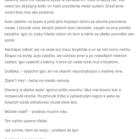
nebol len obyčajný šofér, on riadil prezidenta medzi autami. Držať tento
volant bolo čosi ako poslanie.
Auto vybehlo na kopec a pred jeho trojokým čelom sa otvorila panoráma
mesta. Lúčovité ulice, ktorých jadrom bolo námestie, zaujali na prvý pohľad
každého. Igor zo zvyku hľadal očami ich dom a náhle sa všetko prevrátilo ako
pohár.
Nechápal odkiaľ, ale na ceste bol zrazu bicyklista a on sa rútil rovno naňho.
Šliapol na brzdy, auto zatočilo, ale udržalo smer a po niekoľkých metroch
zastalo. Igor vyskočil z kabíny. V kroví pri ceste ležal muž s bicyklom.
Došľaka, – vydýchol Igor, ani na okamih nepochybujúci o vlastnej vine.
Žijete?! Hej! – bežal na miesto nehody.
Zranený si sťažka sadol. Igorovi prišlo nevoľno. Muž mal krvavú tvár a
rozseknuté obočie. Roztrhnuté tričko s vyblednutým logom k sebe sa
túliacich ložísk odhaľovalo chudé biele telo.
Môžete vstať? – podával mužovi ruku.
Ten naňho uprene hľadel.
Jak zomrie, idem do basy! – preľakol sa Igor.