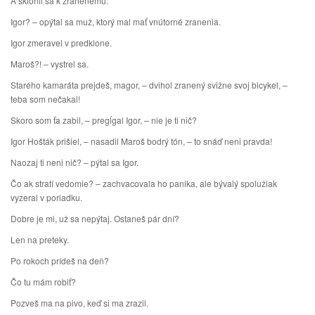
A sklonil sa k zranenému.
Igor? – opýtal sa muž, ktorý mal mať vnútorné zranenia.
Igor zmeravel v predklone.
Maroš?! – vystrel sa.
Starého kamaráta prejdeš, magor, – dvihol zranený svižne svoj bicykel, –
teba som nečakal!
Skoro som ťa zabil, – pregĺgal Igor, – nie je ti nič?
Igor Hošták prišiel, – nasadil Maroš bodrý tón, – to snáď neni pravda!
Naozaj ti neni nič? – pýtal sa Igor.
Čo ak stratí vedomie? – zachvacovala ho panika, ale bývalý spolužiak
vyzeral v poriadku.
Dobre je mi, už sa nepýtaj. Ostaneš pár dní?
Len na preteky.
Po rokoch prídeš na deň?
Čo tu mám robiť?
Pozveš ma na pivo, keď si ma zrazil.