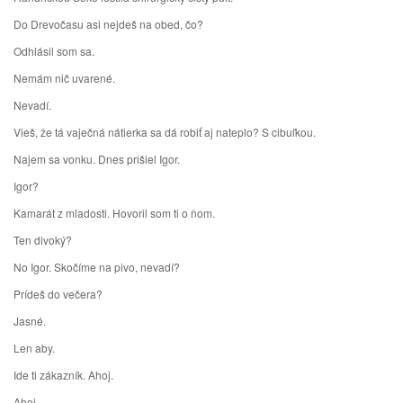
Do Drevočasu asi nejdeš na obed, čo?
Odhlásil som sa.
Nemám nič uvarené.
Nevadí.
Vieš, že tá vaječná nátierka sa dá robiť aj nateplo? S cibuľkou.
Najem sa vonku. Dnes prišiel Igor.
Igor?
Kamarát z mladosti. Hovoril som ti o ňom.
Ten divoký?
No Igor. Skočíme na pivo, nevadí?
Prídeš do večera?
Jasné.
Len aby.
Ide ti zákazník. Ahoj.
Ahoj.