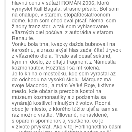
hlavnú cenu v súťaži ROMÁN 2006, ktorú
vymyslel Kali Bagala, strašne pršalo. Bol som
na chalupe, v starom, stopäťdesiatročnom
dome, kam som chodieval písať. Nemal som
žiadny tranzistor, a tak som vyhlasovanie
víťazných diel počúval z autorádia v starom
Renaulte.
Vonku bola tma, kvapky dažďa bubnovali na
karosériu, a zrazu akýsi hlas začal čítať úryvok
z víťazného diela. Trvalo asi desať sekúnd,
kým mi došlo, že čítajú fragment z Námestia
kozmonautov. Roztriasli sa mi kolená.
Je to kniha o mestečku, kde som vyrastal až
do odchodu na vysokú školu. Márquez má
svoje Macondo, ja mám Veľké Roje, fiktívne
mesto, kde občania prerobia kostol na
múzeum kozmonautiky a z podzemia sa
vynárajú kostlivci minulých životov. Rodná
obec je miesto, z ktorého túžite ujsť a kam sa
raz možno vrátite. Milované, nenávidené,
s oparom spomienok aj všetkého, čo je
v živote prvýkrát. Ako v tej Ferlinghettiho básni