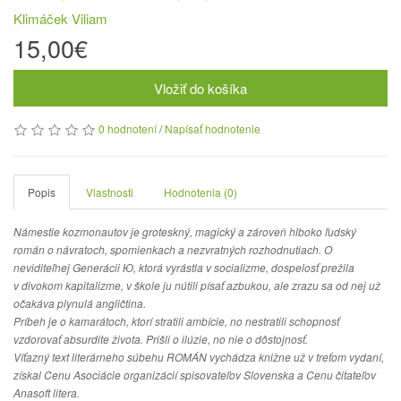
Klimáček Viliam
15,00€
Vložiť do košíka
0 hodnotení
/
Napísať hodnotenie
Popis
Vlastnosti
Hodnotenia (0)
Námestie kozmonautov je groteskný, magický a zároveň hlboko ľudský
román o návratoch, spomienkach a nezvratných rozhodnutiach. O
neviditeľnej Generácii Ю, ktorá vyrástla v socializme, dospelosť prežila
v divokom kapitalizme, v škole ju nútili písať azbukou, ale zrazu sa od nej už
očakáva plynulá angličtina.
Príbeh je o kamarátoch, ktorí stratili ambície, no nestratili schopnosť
vzdorovať absurdite života. Prišli o ilúzie, no nie o dôstojnosť.
Víťazný text literárneho súbehu ROMÁN vychádza knižne už v treťom vydaní,
získal Cenu Asociácie organizácií spisovateľov Slovenska a Cenu čitateľov
Anasoft litera.