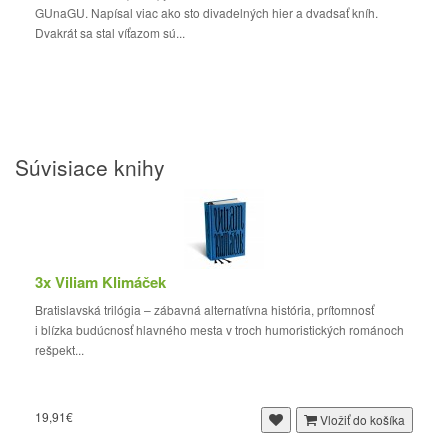
GUnaGU. Napísal viac ako sto divadelných hier a dvadsať kníh.
Dvakrát sa stal víťazom sú...
Súvisiace knihy
3x Viliam Klimáček
Bratislavská trilógia – zábavná alternatívna história, prítomnosť
i blízka budúcnosť hlavného mesta v troch humoristických románoch
rešpekt...
19,91€
Vložiť do košíka