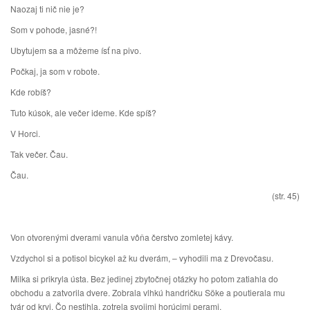
Naozaj ti nič nie je?
Som v pohode, jasné?!
Ubytujem sa a môžeme ísť na pivo.
Počkaj, ja som v robote.
Kde robíš?
Tuto kúsok, ale večer ideme. Kde spíš?
V Horci.
Tak večer. Čau.
Čau.
(str. 45)
Von otvorenými dverami vanula vôňa čerstvo zomletej kávy.
Vzdychol si a potisol bicykel až ku dverám, – vyhodili ma z Drevočasu.
Milka si prikryla ústa. Bez jedinej zbytočnej otázky ho potom zatiahla do
obchodu a zatvorila dvere. Zobrala vlhkú handričku Söke a poutierala mu
tvár od krvi. Čo nestihla, zotrela svojimi horúcimi perami.