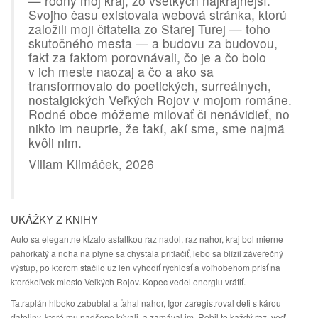
— rodný môj kraj, zo všetkých najkrajnejší.
Svojho času existovala webová stránka, ktorú
založili moji čitatelia zo Starej Turej — toho
skutočného mesta — a budovu za budovou,
fakt za faktom porovnávali, čo je a čo bolo
v ich meste naozaj a čo a ako sa
transformovalo do poetických, surreálnych,
nostalgických Veľkých Rojov v mojom románe.
Rodné obce môžeme milovať či nenávidieť, no
nikto im neuprie, že takí, akí sme, sme najmä
kvôli nim.
Viliam Klimáček, 2026
UKÁŽKY Z KNIHY
Auto sa elegantne kĺzalo asfaltkou raz nadol, raz nahor, kraj bol mierne
pahorkatý a noha na plyne sa chystala pritlačiť, lebo sa blížil záverečný
výstup, po ktorom stačilo už len vyhodiť rýchlosť a voľnobehom prísť na
ktorékoľvek miesto Veľkých Rojov. Kopec vedel energiu vrátiť.
Tatraplán hlboko zabublal a ťahal nahor, Igor zaregistroval deti s károu
ďateliny, ktoré mu nadšene kývali, a zamával im. Robil to každý raz, veď