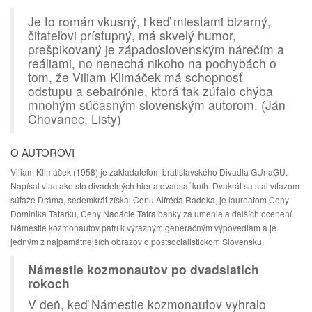
Je to román vkusný, i keď miestami bizarný,
čitateľovi prístupný, má skvelý humor,
prešpikovaný je západoslovenským nárečím a
reáliami, no nenechá nikoho na pochybách o
tom, že Viliam Klimáček má schopnosť
odstupu a sebairónie, ktorá tak zúfalo chýba
mnohým súčasným slovenským autorom. (Ján
Chovanec, Listy)
O AUTOROVI
Viliam Klimáček (1958) je zakladateľom bratislavského Divadla GUnaGU.
Napísal viac ako sto divadelných hier a dvadsať kníh. Dvakrát sa stal víťazom
súťaže Dráma, sedemkrát získal Cenu Alfréda Radoka, je laureátom Ceny
Dominika Tatarku, Ceny Nadácie Tatra banky za umenie a ďalších ocenení.
Námestie kozmonautov patrí k výrazným generačným výpovediam a je
jedným z najpamätnejších obrazov o postsocialistickom Slovensku.
Námestie kozmonautov po dvadsiatich
rokoch
V deň, keď Námestie kozmonautov vyhralo