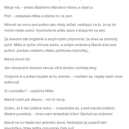
Miluje ma, – bleslo šťastnému Marošovi hlavou a objal ju.
Poď, – zašepkala Milka a stiahla ho na zem.
Milovali sa rovno pod pultom ako nikdy, kričali, nedbajúc na to, že by ich
mohol niekto počuť. Vyvrcholenie prišlo spolu s klopaním na sklo.
Za dverami stál brigádnik a svojím bytím pripomínal, že dnes sa obchody
pohli. Milka si rýchlo zhrnula sukňu, a pokým omámený Maroš ležal pod
pultom, predala mladému ďalšiu pollitrovku borovičky...
Maroš otvoril oči.
Von otvorenými dverami vanula vôňa čerstvo zomletej kávy.
Vzdychol si a potisol bicykel až ku dverám, – nezľakni sa, nejaký debil nevie
šoférovať.
Si v poriadku? – vydýchla Milka.
Maroš urobil pár drepov, – nič mi nie je.
Dúfam, že ti dali platené voľno, – znepokojila sa, a keď manžel prikývol,
šťastne povedala, – dnes mám fantastickú tržbu! Obchod sa rozbieha!
Maroš na ňu hľadel bez jediného slova. Nedokáže jej pokaziť deň.
Handričkou Söke leštila chirurgicky čistý pult.