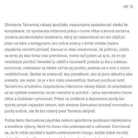
(str. 5)
Zhoršenie Tamarinej nálady spočiatku nepochybne spôsobovali všetky tie
komplikácie, čo vyvolávala mlčanlivá práca v home office a temná sociálna
izolácia pandemického lockdownu, ktorý jej nedovoľoval ani len zájsť po
práci na kávu s kolegyňami; ani nočné zmeny v tomto ohľade žiadne
zlepšenie nemohli priniesť. Samuel si však uvedomoval, že príčinou, prečo
sa tento jej stav čoraz viac prehlboval, mohlo byť potom už aj to, že on jej
nedokázal pomôcť. Nevedel ju utešiť a rozveseliť, pretože ju iba z odstupu
pozoroval, nedokázal sa hlbšie vžiť do jej pocitov, pretože sa s nimi v ničom
nestotožňoval. Skúšal sa prekonať, aby predstieral, ako aj jemu aktuálny stav
prekáža, ale vedel, že je v tom málo presvedčivý. Samuel pociťoval kvôli
Tamarinmu smutnému rozpoloženiu intenzívne návaly ľútosti, čo prechádzali
až do výčitiek svedomia; lenže nemohol si pomôcť – jemu samotnému home
office a lockdown vyhovovali. Práve na zmätené a depresívne pocity bol
fyzický pohyb najlepším liekom, beh dokázal Samuelovi priniesť rovnováhu a
pocity eufórie, ale tie bol nútený pred Tamarou skrývať.
Počas behu Samuelova psychika celkom spontánne podávala intelektuálne
a kreatívne výkony, ktoré ho čoraz viac prekvapovali a udivovali. Domnieval
sa, že to môže súvisieť s lepším prekrvovaním mozgu, keďže srdce mu bilo