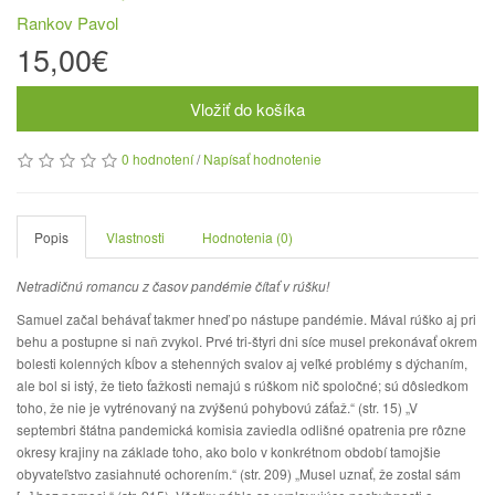
Rankov Pavol
15,00€
Vložiť do košíka
0 hodnotení
/
Napísať hodnotenie
Popis
Vlastnosti
Hodnotenia (0)
Netradičnú romancu z časov pandémie čítať v rúšku!
Samuel začal behávať takmer hneď po nástupe pandémie. Mával rúško aj pri
behu a postupne si naň zvykol. Prvé tri-štyri dni síce musel prekonávať okrem
bolesti kolenných kĺbov a stehenných svalov aj veľké problémy s dýchaním,
ale bol si istý, že tieto ťažkosti nemajú s rúškom nič spoločné; sú dôsledkom
toho, že nie je vytrénovaný na zvýšenú pohybovú záťaž.“ (str. 15) „V
septembri štátna pandemická komisia zaviedla odlišné opatrenia pre rôzne
okresy krajiny na základe toho, ako bolo v konkrétnom období tamojšie
obyvateľstvo zasiahnuté ochorením.“ (str. 209) „Musel uznať, že zostal sám