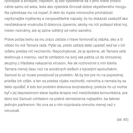
rýchlejšie a silnejšie; napokon, aj toto vysvetlenie sa v jeho hlave zrodilo
náhle samo od seba, teda ako výsledok činnosti dobre okysličeného mozgu.
Na cyklotrase mu na myseľ, či skôr do mysle mimovoľne prichádzali
najrôznejšie myšlienky a nevysvetliteľné nápady, čo ho dokázali zaskočiť ako
neočakávané vnuknutia či dokonca zjavenia; akoby mu ich pošepol ktosi iný,
nielen neznámy, ale aj úplne odlišný od neho samého.
Práve počas behu sa mu zrazu začala v hlave formovať aj otázka, ako a či
vôbec ho má Tamara rada. Pýtal sa, prečo začala takto upadať, keď sa v ich
vzťahu predsa nič nezmenilo. Nepochyboval, že je správne, ak Tamara veľa
telefonuje s mamou, veď tá vzhľadom na svoj vek patrila už do ohrozenej
skupiny z hľadiska nakazenia vírusom. Ale ak rozhovormi s ním trávila
Tamara menej času než na sociálnych sieťach s bývalými spolužiakmi,
Samuel to už musel považovať za problém. Ak by bol pre ňu na poprednej
priečke ich vzťah, a ten sa predsa nijako nezhoršil, nemohla a nemala by sa
takto opúšťať. A toto bol problém dokonca dvojnásobný, pretože čo už mohla
byť v jej depresívnom stave lepšia terapia než medziľudská komunikácia, pre
ktorú bol Samuel vzhľadom na platné obmedzenia najlepším, ba takmer
jediným partnerom. No ona sa s ním rozprávala omnoho menej než v
minulosti.
(str. 45)