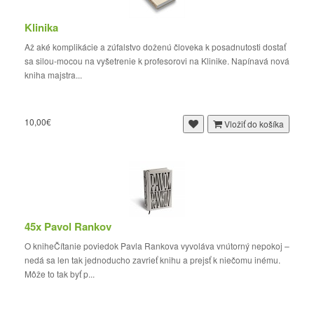
Klinika
Až aké komplikácie a zúfalstvo doženú človeka k posadnutosti dostať
sa silou-mocou na vyšetrenie k profesorovi na Klinike. Napínavá nová
kniha majstra...
10,00€
Vložiť do košíka
45x Pavol Rankov
O kniheČítanie poviedok Pavla Rankova vyvoláva vnútorný nepokoj –
nedá sa len tak jednoducho zavrieť knihu a prejsť k niečomu inému.
Môže to tak byť p...