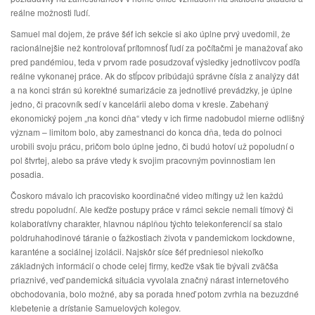
reálne možnosti ľudí.
Samuel mal dojem, že práve šéf ich sekcie si ako úplne prvý uvedomil, že
racionálnejšie než kontrolovať prítomnosť ľudí za počítačmi je manažovať ako
pred pandémiou, teda v prvom rade posudzovať výsledky jednotlivcov podľa
reálne vykonanej práce. Ak do stĺpcov pribúdajú správne čísla z analýzy dát
a na konci strán sú korektné sumarizácie za jednotlivé prevádzky, je úplne
jedno, či pracovník sedí v kancelárii alebo doma v kresle. Zabehaný
ekonomický pojem „na konci dňa“ vtedy v ich firme nadobudol mierne odlišný
význam – limitom bolo, aby zamestnanci do konca dňa, teda do polnoci
urobili svoju prácu, pričom bolo úplne jedno, či budú hotoví už popoludní o
pol štvrtej, alebo sa práve vtedy k svojim pracovným povinnostiam len
posadia.
Čoskoro mávalo ich pracovisko koordinačné video mítingy už len každú
stredu popoludní. Ale keďže postupy práce v rámci sekcie nemali tímový či
kolaboratívny charakter, hlavnou náplňou týchto telekonferencií sa stalo
poldruhahodinové táranie o ťažkostiach života v pandemickom lockdowne,
karanténe a sociálnej izolácii. Najskôr síce šéf predniesol niekoľko
základných informácií o chode celej firmy, keďže však tie bývali zväčša
priaznivé, veď pandemická situácia vyvolala značný nárast internetového
obchodovania, bolo možné, aby sa porada hneď potom zvrhla na bezuzdné
klebetenie a drístanie Samuelových kolegov.