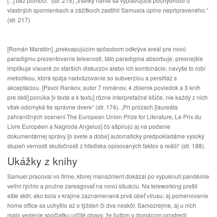
[...] bez pomoci.“ (str. 215) „Všetky náhle sa vyplavujúce pochybnosti o
vlastných spomienkach a zážitkoch zastihli Samuela úplne nepripraveného.“
(str. 217)
[Román Maratón] „prekvapujúcim spôsobom odkrýva areál pre novú
paradigmu prezentovania telesnosti, táto paradigma absorbuje, presnejšie
implikuje viaceré zo starších diskurzov alebo ich kombinácie, navyše to robí
metodikou, ktorá spája nadväzovanie so subverziou a persifláž s
akceptáciou. [Pavol Rankov, autor 7 románov, 4 zbierok poviedok a 3 kníh
pre deti] ponúka [v texte a k textu] rôzne interpretačné kľúče, nie každý z nich
však odomyká tie správne dvere“ (str. 174). „Pri prózach [laureáta
zahraničných ocenení The European Union Prize for Literature, Le Prix du
Livre Européen a Nagroda Angelus] čo ašpirujú aj na podanie
dokumentárnej správy [o svete a dobe] automaticky predpokladáme vysoký
stupeň vernosti skutočnosti z hľadiska opisovaných faktov a reálií“ (str. 188).
Ukážky z knihy
Samuel pracoval vo firme, ktorej manažment dokázal po vypuknutí pandémie
veľmi rýchlo a pružne zareagovať na novú situáciu. Na teleworking prešli
ešte skôr, ako bola v krajine zaznamenaná prvá obeť vírusu; aj pomenovanie
home office sa uchytilo až o týždeň či dva neskôr. Samozrejme, aj u nich
malo vedenie spočiatku určité obavy, že ľuďom v domácom prostredí