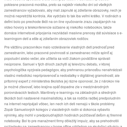
poklesne pracovná morálka, preto sa najskôr niekoľko dní od všetkých
zamestnancov vyžadovalo, aby mali zapnuté aj zdieľanie obrazovky, nech je
možná nepretržitá kontrola. Ale vydržalo to tak iba veľmi krátko. V rodinách s
deťmi bolo po prechode škôl na on-line vyučovanie zrazu zapájaných na
video hovory a telekonferencie súčasne aj niekoľko notebookov, takže
domáce internetové pripojenia nezvládali masívne prenosy dát súvisiace s e-
learningom detí a ešte aj zdieľaním obrazoviek rodičov.
Pre väčšinu pracovníkov malo vzdelávanie vlastných detí prednosť pred
zamestnaním, lebo pracovné povinnosti si zamestnanec môže splniť aj
popoludní alebo večer, ale učitelia sa voči žiakom poväčšine správali
neúprosne. Samuel v tých dňoch zachytil aj televíznu debatu, v ktorej
psychologička vyzývala pedagógov, aby prehnanou prísnosťou nenahrádzali
vlastnú metodickú nepripravenosť a nedostatky v digitálnej gramotnosti; ale
prítomný expert z ministerstva školstva jej rázne oponoval, že z nárokov nie
je možné zľavovať, lebo krajina opäť dopadne zle v medzinárodných
porovnávacích testoch. Mantinely e-learningu na základných a stredných
školách boli nastavené maximalisticky, a tak sa rodičia radšej predpoludním
na internet nepripájali vôbec, len nech ich deti nemajú v škole problémy.
Zopár Samuelových kolegov z viacdetných rodín si dokonca vybavilo
výnimky, aby mohli v predpoludňajších hodinách požičiavať deťom aj firemné
notebooky. Bol to pre manažment firmy dôležitý impulz, aby sa prehodnotili
požiadavky na zamestnancov v home office vzhľadom na skutočnú situáciu a