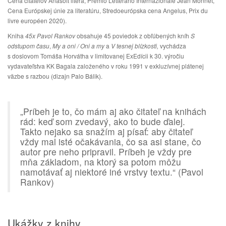
Cena čitateľov Anasoft litera, Premio Letterario Internazionale Jean Monnet,
Cena Európskej únie za literatúru, Stredoeurópska cena Angelus, Prix du
livre européen 2020).
Kniha
45x Pavol Rankov
obsahuje 45 poviedok z obľúbených kníh
S
odstupom času
,
My a oni / Oni a my
a
V tesnej blízkosti,
vychádza
s doslovom Tomáša Horvátha v limitovanej ExEdícii k 30. výročiu
vydavateľstva KK Bagala založeného v roku 1991 v exkluzívnej plátenej
väzbe s razbou (dizajn Palo Bálik).
„Príbeh je to, čo mám aj ako čitateľ na knihách
rád: keď som zvedavý, ako to bude ďalej.
Takto nejako sa snažím aj písať: aby čitateľ
vždy mal isté očakávania, čo sa asi stane, čo
autor pre neho pripravil. Príbeh je vždy pre
mňa základom, na ktorý sa potom môžu
namotávať aj niektoré iné vrstvy textu.“ (Pavol
Rankov)
Ukážky z knihy