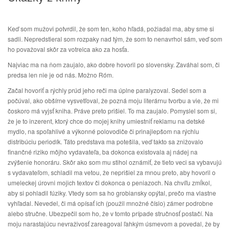
Keď som mužovi potvrdil, že som ten, koho hľadá, požiadal ma, aby sme si
sadli. Nepredstieral som rozpaky nad tým, že som to nenavrhol sám, veď som
ho považoval skôr za votrelca ako za hosťa.
Najviac ma na ňom zaujalo, ako dobre hovoril po slovensky. Zaváhal som, či
predsa len nie je od nás. Možno Róm.
Začal hovoriť a rýchly prúd jeho reči ma úplne paralyzoval. Sedel som a
počúval, ako obšírne vysvetľoval, že pozná moju literárnu tvorbu a vie, že mi
čoskoro má vyjsť kniha. Práve preto prišiel. To ma zaujalo. Pomyslel som si,
že je to inzerent, ktorý chce do mojej knihy umiestniť reklamu na detské
mydlo, na spoľahlivé a výkonné polovodiče či prinajlepšom na rýchlu
distribúciu periodík. Táto predstava ma potešila, veď takto sa znižovalo
finančné riziko môjho vydavateľa, ba dokonca existovala aj nádej na
zvýšenie honoráru. Skôr ako som mu stihol oznámiť, že tieto veci sa vybavujú
s vydavateľom, schladil ma vetou, že neprišiel za mnou preto, aby hovoril o
umeleckej úrovni mojich textov či dokonca o peniazoch. Na chvíľu zmĺkol,
aby si pohladil fúziky. Vtedy som sa ho grobiansky opýtal, prečo ma vlastne
vyhľadal. Nevedel, či má opísať ich (použil množné číslo) zámer podrobne
alebo stručne. Ubezpečil som ho, že v tomto prípade stručnosť postačí. Na
moju narastajúcu nevraživosť zareagoval ľahkým úsmevom a povedal, že by