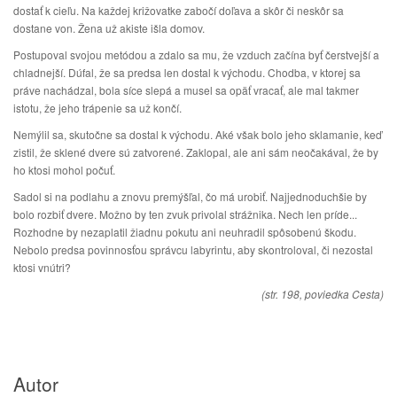
dostať k cieľu. Na každej križovatke zabočí doľava a skôr či neskôr sa
dostane von. Žena už akiste išla domov.
Postupoval svojou metódou a zdalo sa mu, že vzduch začína byť čerstvejší a
chladnejší. Dúfal, že sa predsa len dostal k východu. Chodba, v ktorej sa
práve nachádzal, bola síce slepá a musel sa opäť vracať, ale mal takmer
istotu, že jeho trápenie sa už končí.
Nemýlil sa, skutočne sa dostal k východu. Aké však bolo jeho sklamanie, keď
zistil, že sklené dvere sú zatvorené. Zaklopal, ale ani sám neočakával, že by
ho ktosi mohol počuť.
Sadol si na podlahu a znovu premýšľal, čo má urobiť. Najjednoduchšie by
bolo rozbiť dvere. Možno by ten zvuk privolal strážnika. Nech len príde...
Rozhodne by nezaplatil žiadnu pokutu ani neuhradil spôsobenú škodu.
Nebolo predsa povinnosťou správcu labyrintu, aby skontroloval, či nezostal
ktosi vnútri?
(str. 198, poviedka Cesta)
Autor