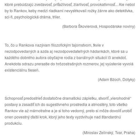
ktoré prebúdzajú zvedavosť, príťažlivosť, žiarlivosť, provokatívnosť... Ale nebol
by to Rankov, keby medzi riadkami nevystrkovali rožky žánre ako detektívka,
sci-fi, psychologická dráma, triler.
(Barbora Škovierová, Hospodárske noviny)
To, čo u Rankova nazývam filozofickým tajomstvom, tkvie v
nezodpovedaných a azda aj nezodpovedateľných hádankách, ktoré sa u
každého dobrého autora obyčajne rodia z banálnych situácií či anekdot.
Anekdota odrazu prerastie do hrôzostrašných rozmerov, jej vyústenie vyvolá
existenciálnu tieseň.
(Adam Bžoch, Dotyky)
Schopnosť predostrieť dostatočne dramatickú zápletku, stvoriť „vierohodné“
postavy a zasadiť ich do sugestívneho prostredia a atmosféry, toto všetko
Rankov vie až márnotratne a je si toho vedomý, preto si môže dovoliť urobiť
onen povestný ďalší krok, ktorý jeho texty vyzdvihuje nad štandardnú
produkciu.
(Miroslav Zelinský, Tvar, Praha)