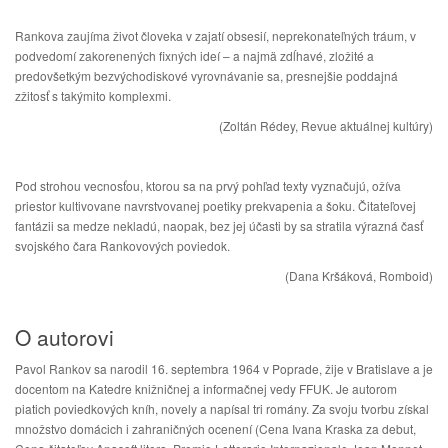
Rankova zaujíma život človeka v zajatí obsesií, neprekonateľných tráum, v
podvedomí zakorenených fixných ideí – a najmä zdĺhavé, zložité a
predovšetkým bezvýchodiskové vyrovnávanie sa, presnejšie poddajná
zžitosť s takýmito komplexmi.
(Zoltán Rédey, Revue aktuálnej kultúry)
Pod strohou vecnosťou, ktorou sa na prvý pohľad texty vyznačujú, ožíva
priestor kultivovane navrstvovanej poetiky prekvapenia a šoku. Čitateľovej
fantázii sa medze nekladú, naopak, bez jej účasti by sa stratila výrazná časť
svojského čara Rankovových poviedok.
(Dana Kršáková, Romboid)
O autorovi
Pavol Rankov sa narodil 16. septembra 1964 v Poprade, žije v Bratislave a je
docentom na Katedre knižničnej a informačnej vedy FFUK. Je autorom
piatich poviedkových kníh, novely a napísal tri romány. Za svoju tvorbu získal
množstvo domácich i zahraničných ocenení (Cena Ivana Kraska za debut,