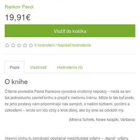
Rankov Pavol
19,91€
Vložiť do košíka
0 hodnotení
/
Napísať hodnotenie
Popis
Vlastnosti
Hodnotenia (0)
O knihe
Čítanie poviedok Pavla Rankova vyvoláva vnútorný nepokoj – nedá sa len
tak jednoducho zavrieť knihu a prejsť k niečomu inému. Môže to tak byť preto,
že jeho postavy nám pripomínajú nás samých, s našimi túžbami, pocitmi a
úzkosťami – lenže oni idú vždy o krok ďalej, ako by sme sa odvážili my.
(Milena Schefs, Nowe książki, Varšava)
Hlavnú úlohu tu zohrávajú obyčajné medziľudské vzťahy – „tesné“ vzťahy,