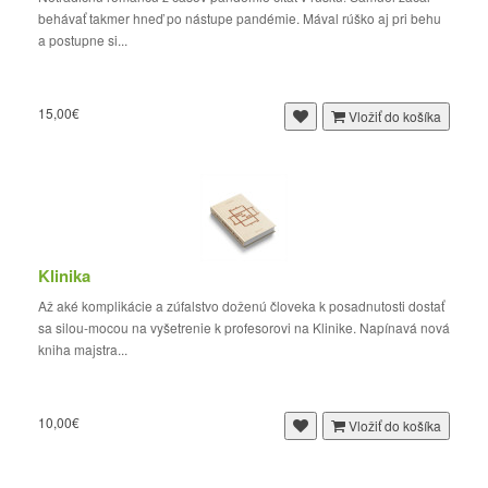
behávať takmer hneď po nástupe pandémie. Mával rúško aj pri behu
a postupne si...
15,00€
Vložiť do košíka
Klinika
Až aké komplikácie a zúfalstvo doženú človeka k posadnutosti dostať
sa silou-mocou na vyšetrenie k profesorovi na Klinike. Napínavá nová
kniha majstra...
10,00€
Vložiť do košíka