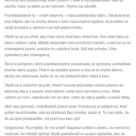
otočila, mala na sebe už len bielizeň. Rýchlo sa odvrátil.
Pravdepodobne tu – vnútri labyrintu – mala pokladníčka šatňu. Situácia bola
síce trápna, ale na druhej strane z toho nepochybne vyplýva, že je kdesi na
okraji bludiska a východ musí byť celkom blízko.
Otočil sa až po chvíli, aby mala žena dosť času obliecť sa. Ona však stála za
sklom celkom nahá. Mäsitý ukazovák mala priložený k perám, a keď sa na ňu
prekvapene pozrel, poslala mu vzdušný bozk. Stál bez pohybu. Viac
vystrašený ako prekvapený.
Žena si pohybom, ktorý pravdepodobne považovala za vyzývavý, pohladkala
brucho okolo pupka. Potom sa obrátila bokom a mocne si chytila stehno,
akoby mu ukazovala, koľko je na nej prebytočného mäsa a tuku.
Otočil sa a rozbehol sa preč. Hneď na prvej križovatke narazil plecom do
sklennej steny a spadol. Keď vstával, nahá žena tam bola znovu. Stála
celkom pri ňom, oddeľovalo ich len sklo. Udrel do steny päsťou a bežal ďalej.
Skôr ako spomalil, niekoľkokrát zmenil smer. Potreboval si oddýchnuť. Keď
prišiel na križovatku, kde sa stretávali štyri chodby, sadol si. Tu mal istotu, že
ak sa zjaví predavačka, má pred ňou kam ujsť.
Vydychoval. Rozmýšľal, čo má urobiť. Napokon prišiel k záveru, že nemá inú
možnosť, len hľadať východ. Bude pokračovať vo svojom spôsobe, ako sa