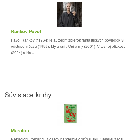
Rankov Pavol
Pavol Rankov (*1964) je autorom zbierok fantastických poviedok S
odstupom času (1995), My a oni / Oni a my (2001), V tesnej blízkosti
(2004) a Na...
Súvisiace knihy
Maratón
Netradičnú romancu z časov pandémie čítať v rúšku! Samuel začal