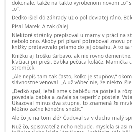
dokonale, takže na takto vyrobenom novom „o“ stá
„ö“.
Dedkö išiel dö záhrady už ö pöl deviatej ránö. Bölö
Písal Marek. A tak ďalej.
Niektoré stránky prepisoval u mamy v práci na str
nebolo ono. Akoby pri písaní potreboval znovu pre
knižky pretavovalo priamo do jej obsahu. A to sa v
Knižku aj trošku ťarbavo, ak nie rovno dementne, 
kľačiaci pri preši. Babka pečúca koláče. Mamička
stromček.
„Ale nepíš tam tak často, koľko je stupňov,“ oko
slávnostne venoval. „A už vôbec nie, že niekto iši
„Dedkö spal, ležali sme s babköu na pösteli a rözpr
pövedala babka a začala sa teperiť z pöstele. Vst
Ukazöval mínus dva stupne, tö znamená že mrzlö,
Möžnö začne könečne snežiť.“
Ale čo je na tom zlé? Čudoval sa v duchu malý spis
Nuž čo, spisovateľ z neho nebude, myslela si asi