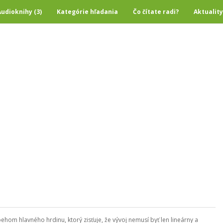
Audioknihy (3)
Kategórie hľadania
Čo čítate radi?
Aktuality
hom hlavného hrdinu, ktorý zisťuje, že vývoj nemusí byť len lineárny a