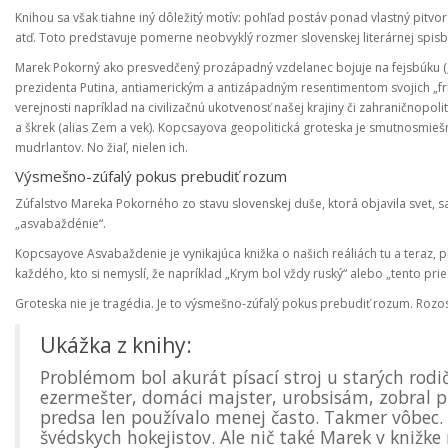
Knihou sa však tiahne iný dôležitý motív: pohľad postáv ponad vlastný pitvor 
atď. Toto predstavuje pomerne neobvyklý rozmer slovenskej literárnej spisb
Marek Pokorný ako presvedčený prozápadný vzdelanec bojuje na fejsbúku (
prezidenta Putina, antiamerickým a antizápadným resentimentom svojich „f
verejnosti napríklad na civilizačnú ukotvenosť našej krajiny či zahraničnopol
a škrek (alias Zem a vek). Kopcsayova geopolitická groteska je smutnosmi
mudrlantov. No žiaľ, nielen ich.
Výsmešno-zúfalý pokus prebudiť rozum
Zúfalstvo Mareka Pokorného zo stavu slovenskej duše, ktorá objavila svet, s
„asvabaždénie“.
Kopcsayove Asvabaždenie je vynikajúca knižka o našich reáliách tu a teraz, 
každého, kto si nemyslí, že napríklad „Krym bol vždy ruský“ alebo „tento prie
Groteska nie je tragédia. Je to výsmešno-zúfalý pokus prebudiť rozum. Rozo
Ukážka z knihy:
Problémom bol akurát písací stroj u starých rodi
ezermešter, domáci majster, urobsisám, zobral pi
predsa len používalo menej často. Takmer vôbec
švédskych hokejistov. Ale nič také Marek v knižk