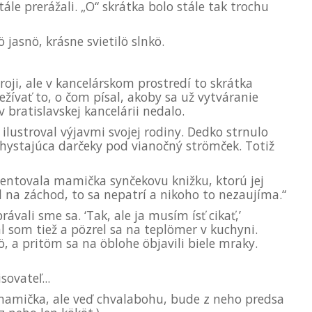
le prerážali. „O“ skrátka bolo stále tak trochu
 jasnö, krásne svietilö slnkö.
oji, ale v kancelárskom prostredí to skrátka
žívať to, o čom písal, akoby sa už vytváranie
 bratislavskej kancelárii nedalo.
ilustroval výjavmi svojej rodiny. Dedko strnulo
 chystajúca darčeky pod vianočný strömček. Totiž
mentovala mamička synčekovu knižku, ktorú jej
el na záchod, to sa nepatrí a nikoho to nezaujíma.“
ávali sme sa. ‘Tak, ale ja musím ísť cikať,’
al som tiež a pözrel sa na teplömer v kuchyni.
 a pritöm sa na öblohe öbjavili biele mraky.
ovateľ...
 mamička, ale veď chvalabohu, bude z neho predsa