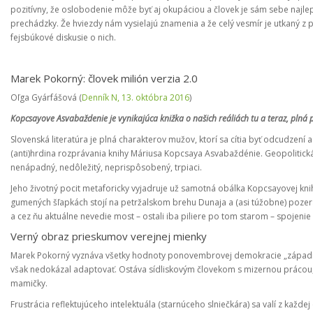
pozitívny, že oslobodenie môže byť aj okupáciou a človek je sám sebe najl
prechádzky. Že hviezdy nám vysielajú znamenia a že celý vesmír je utkaný z 
fejsbúkové diskusie o nich.
Marek Pokorný: človek milión verzia 2.0
Oľga Gyárfášová (
Denník N, 13. októbra 2016
)
Kopcsayove Asvabaždenie je vynikajúca knižka o našich reáliách tu a teraz, plná 
Slovenská literatúra je plná charakterov mužov, ktorí sa cítia byť odcudzen
(anti)hrdina rozprávania knihy Máriusa Kopcsaya Asvabaždénie. Geopolitická 
nenápadný, nedôležitý, neprispôsobený, trpiaci.
Jeho životný pocit metaforicky vyjadruje už samotná obálka Kopcsayovej kni
gumených šľapkách stojí na petržalskom brehu Dunaja a (asi túžobne) poze
a cez ňu aktuálne nevedie most – ostali iba piliere po tom starom – spojenie
Verný obraz prieskumov verejnej mienky
Marek Pokorný vyznáva všetky hodnoty ponovembrovej demokracie „západného 
však nedokázal adaptovať. Ostáva sídliskovým človekom s mizernou prácou,
mamičky.
Frustrácia reflektujúceho intelektuála (starnúceho slniečkára) sa valí z každej