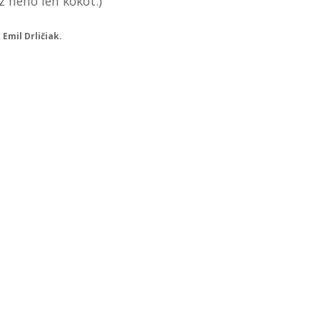
 z neho len kököt.)
Emil Drličiak.