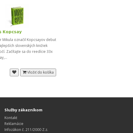
s Kopcsay
r Mikula označil Kopcsayov debut
ajlepších slovenských knižiek
čí. Začítajte sa do reedície 33x
ay,...
Vložiť do košíka
Služby zákazníkom
Kontakt
Reklamácie
Infozákon č. 211/2000 Z.z.