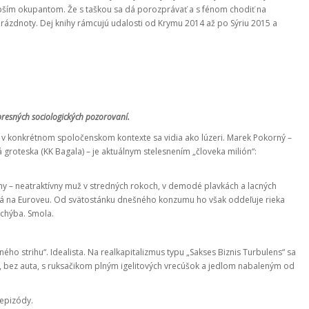
epším okupantom. Že s taškou sa dá porozprávať a s fénom chodiť na
prázdnoty. Dej knihy rámcujú udalosti od Krymu 2014 až po Sýriu 2015 a
presných sociologických pozorovaní.
í a v konkrétnom spoločenskom kontexte sa vidia ako lúzeri. Marek Pokorný –
groteska (KK Bagala) – je aktuálnym stelesnením „človeka milión“:
hy – neatraktívny muž v stredných rokoch, v demodé plavkách a lacných
rá na Euroveu. Od svätostánku dnešného konzumu ho však oddeľuje rieka
 chýba. Smola.
strihu“. Idealista. Na realkapitalizmus typu „Sakses Biznis Turbulens“ sa
 bez auta, s ruksačikom plným igelitových vrecúšok a jedlom nabaleným od
 epizódy.