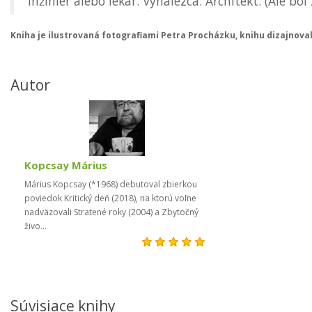
inžinier alebo lekár. Vynálezca. Architekt. (Ale böl
Kniha je ilustrovaná fotografiami Petra Procházku, knihu dizajnoval 
Autor
Kopcsay Márius
Márius Kopcsay (*1968) debutoval zbierkou
poviedok Kritický deň (2018), na ktorú voľne
nadväzovali Stratené roky (2004) a Zbytočný
živo...
Súvisiace knihy