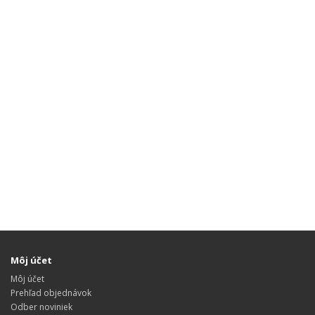
Môj účet
Môj účet
Prehľad objednávok
Odber noviniek