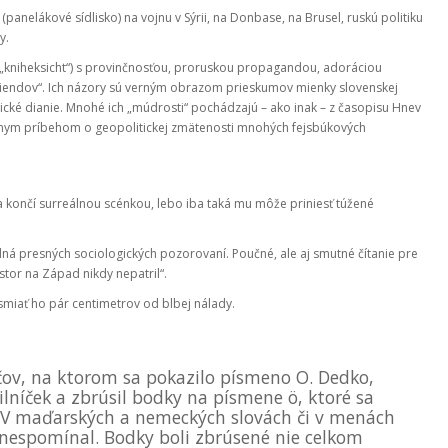
(panelákové sídlisko) na vojnu v Sýrii, na Donbase, na Brusel, ruskú politiku
y.
„kniheksicht“) s provinčnosťou, proruskou propagandou, adoráciou
riendov“. Ich názory sú verným obrazom prieskumov mienky slovenskej
itické dianie. Mnohé ich „múdrosti“ pochádzajú – ako inak – z časopisu Hnev
ešnym príbehom o geopolitickej zmätenosti mnohých fejsbúkových
a končí surreálnou scénkou, lebo iba taká mu môže priniesť túžené
plná presných sociologických pozorovaní. Poučné, ale aj smutné čítanie pre
stor na Západ nikdy nepatril“.
smiať ho pár centimetrov od blbej nálady.
čov, na ktorom sa pokazilo písmeno O. Dedko,
lníček a zbrúsil bodky na písmene ö, ktoré sa
. V maďarských a nemeckých slovách či v menách
e nespomínal. Bodky boli zbrúsené nie celkom