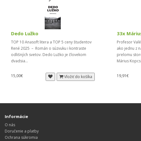
Dedo Lužko
33x Máriu
TOP 10 Anasoft litera a TOP 5 ceny študentov
Profesor Valé
René 2025 – Román o súzvuku i kontraste
ako jednu z n
odlišných svetov. Dedo Lužko je človekom
prelomu storo
dvadsia...
Márius Kopcs
15,00€
19,91€
Vložiť do košíka
Informácie
O nás
Doručenie a platby
Ochrana súkromia