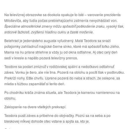
Na televíznej obrazovke sa dookola opakuje to isté – varovanie prezidenta
Miloševiča, aby ľudia počas prebiehajúceho zatmenia nevychádzali von.
Špeciálne atmosférické zmeny môžu spôsobiť poškodenie zraku, vysoký tlak,
srdcové ťažkosti, zvýšenú hladinu cukru a časté močenie.
Belehrad je jedenásteho augusta vyľudnený. Malá Teodora sa snaží
potajomky zahliadnuť magické čierne slnko, ktoré má spôsobiť toľko zlého.
Mama na ňu prísne striehne a vždy ju od okna odtiahne. Aj otec celý deň
sedí v kresle a napäto pozerá televízny prenos.
Teodore sa podarí zmiznúť v rodičovskej spálni a nedočkavo odtiahnuť
záves. Vonku je šero, ale nie tma. Pozerá na oblohu a pocíti tlak v podbrušku.
Prekríži nohy. Ešte chvíľu. Uprene pozerá do neba a strach, že oslepne, sa
mieša s túžbou zapamätať si tento deň.
Po chodníku kráča známa silueta, ale Teodora je kamerou namierenou na
oblohu.
Zaklopanie na dvere všetkých prekvapí.
Teodora pustí záves a pribehne do obývačky. Pozrú sa na seba a po
bleskovej mĺkvej dohode otec vstane a spýta sa, kto je.