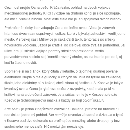
Cez most prejde Oana pešo. Kráča rezko, pohľad na dvoch vojakov
medzinárodnej jednotky KFOR v džípe na druhom konci ju síce upokojuje,
ale krv tu vsiakla hlboko. Most ešte stále nie je len spojnicou dvoch brehov.
Prekročením rieky Ibar vstupuje Oana do iného sveta. Voda je zároveň
hranicou dvoch samosprávnych celkov, ktoré v bývalej Juhoslávii tvorili jedno
mesto. V srbskej časti Mitrovice ju čaká ďalší taxík, tentoraz s po srbsky
hovoriacim vodičom. Jazda je kratšia, do cieľovej obce trvá asi polhodinu. Jej
ulice lemujú srbské vlajky a portréty srbského prezidenta, vedľa
pravoslávneho kostola stojí menší drevený chrám, asi na hranie pre deti, aj
keď tu žiadne nevidí.
Spomenie si na článok, ktorý čítala v lietadle, o tajomnej duálnej povahe
elektrónov. Nejde o malé guľôčky, o ktorých sa učila na fyzike na základnej
škole, lebo elektróny sú v každej chvíli vlnou aj časticou. Aj Kosovo je takýto
kvantový svet a Oana je rybárova dcéra z rozprávky, ktorá mala prísť ku
kráľovi nahá a oblečená zároveň. Je a súčasne nie je v Kosove, pretože
Kosovo je Schrödingerova mačka a každý sa bojí otvoriť škatuľu.
Kde som?
je jedna z najťažších otázok na Balkáne, pretože na hranice tu
neexistuje jednotný pohľad.
Kto som?
je rovnako zásadná otázka. Ja a ty sú
v Kosove buď dve dokonale sa prelínajúce množiny, alebo dva pojmy bez
spoločného menovateľa. Nič medzi tým neexistuje.