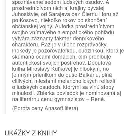
spoznávame sedem ľudských osudov. A
prostredníctvom nich aj krajiny bývalej
Juhoslávie, od Sarajeva cez Čiernu Horu až
po Kosovo, niekoľko rokov po skončení
občianskej vojny. Autorka prostredníctvom
svojho vnímavého a empatického pohľadu
vytvára záznamy takmer denníkového
charakteru. Raz je v úlohe rozprávačky,
inokedy je pozorovateľkou, cudzinkou, ktorá je
skúmaná očami domácich, čím prehlbuje
autentickosť svojich postrehov. Debutová
kniha Miroslavy Kuľkovej je hlbokým, no
jemným prienikom do duše Balkánu, plná
citlivých, miestami melancholických reflexií
o ľudských osudoch, ktorými sa vinú stopy
minulosti. Zbierka poviedok je nominovaná aj
na literárnu cenu gymnazistov – René.
(Porota ceny Anasoft litera)
UKÁŽKY Z KNIHY