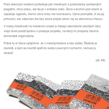
Pred obecným úradom protestuje pár miestnych s podomácky vyrobenými
plagátmi, chcú prácu, ale tej je v enkláve málo. Žena s kruhmi pod očami si
zapaľuje cigaretu, čiernu očnú linku má rozmazanú. Oana premýšľa, či sa jej
prihovorí, ale nakoniec iba bez slova prejde okolo nej so sklonenou hlavou.
V malej miestnosti na miestnom úrade ju čakajú starostovia okolitých obcí,
majú dnes podať správu o postupe projektu, na ktorý im prispela Oanina
domovská organizácia.
Práve tu si Oana vydýchne. Je v medzipriestore a čas zastal. Škatuľa je
zavretá, a kým sa nevráti späť do sveta s pevnými rozmermi, nemusí ju
otvárať.
(str. 99)