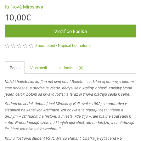
Kuľková Miroslava
10,00€
Vložiť do košíka
0 hodnotení
/
Napísať hodnotenie
Popis
Vlastnosti
Hodnotenia (0)
Každá balkánska krajina má svoj hotel Balkán – cudzinu aj domov, v ktorom
sme dočasne, a predsa je všade. Kedysi tieto krajiny, oblasti, enklávy tvorili
jeden celok, potom sa krvavo rozišli a teraz si znova hľadajú cestu k sebe.
Sedem poviedok debutujúcej Miroslavy Kuľkovej (*1992) sa odohráva v
siedmich balkánskych krajinách. Ich obyvatelia hľadajú cestu nielen k
druhým – vzhľadom na históriu a miesta, kde žijú –, ale hlavne späť sami k
sebe. Prehodnocujú vzťahy, z ktorých ujsť chcú, ale nedokážu, a nachádzajú
tie, ktoré ich ešte môžu zachrániť.
Knihu ilustroval študent VŠVU Marco Rapant. Obálka je vytlačená v 5