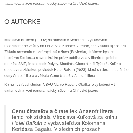
variantoch a tvorí panoramatický záber na Ohridské jazero.
O AUTORKE
Miroslava Kuľková (*1992) sa narodila v Košiciach. Vyštudovala
medzinárodné vzťahy na Univerzite Karlovej v Prahe, kde získala aj doktorát.
Získala ocenenia v literárnych súťažiach (Poviedka, Jašíkove Kysuce,
Literárna Senica...) a svoje krátke prózy publikovala v literárnej prílohe
denníka SME, časopisoch Dotyky, Slnečník, Glosolália či Týždeň. Knižne
debutovala zbierkou poviedok Hotel Balkán (2023), ktorá sa dostala do finále
ceny Anasoft litera a získala Cenu čitateľov Anasoft litera.
Knihu ilustroval študent VŠVU Marco Rapant. Obálka je vytlačená v 5
variantoch a tvorí panoramatický záber na Ohridské jazero.
Cenu čitateľov a čitateliek Anasoft litera
tento rok získala Miroslava Kuľková za knihu
Hotel Balkán
z vydavateľstva Kolomana
Kertésza Bagalu. V siedmich prózach