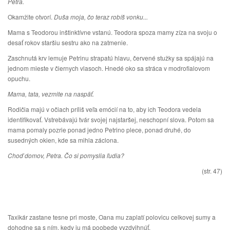
Petra.
Okamžite otvorí.
Duša moja, čo teraz robíš vonku...
Mama s Teodorou inštinktívne vstanú. Teodora spoza mamy zíza na svoju o
desať rokov staršiu sestru ako na zatmenie.
Zaschnutá krv lemuje Petrinu strapatú hlavu, červené stužky sa spájajú na
jednom mieste v čiernych vlasoch. Hnedé oko sa stráca v modrofialovom
opuchu.
Mama, tata, vezmite na naspäť.
Rodičia majú v očiach príliš veľa emócií na to, aby ich Teodora vedela
identifikovať. Vstrebávajú tvár svojej najstaršej, neschopní slova. Potom sa
mama pomaly pozrie ponad jedno Petrino plece, ponad druhé, do
susedných okien, kde sa mihla záclona.
Choď domov, Petra. Čo si pomyslia ľudia?
(str. 47)
Taxikár zastane tesne pri moste, Oana mu zaplatí polovicu celkovej sumy a
dohodne sa s ním, kedy ju má poobede vyzdvihnúť.