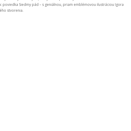
: poviedka Siedmy pád – s geniálnou, priam emblémovou ilustráciou Igora
ého stvorenia.