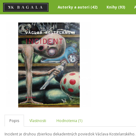
Autorky a autori (42)
Knihy (93)
Popis
Vlastnosti
Hodnotenia (1)
​Incident je druhou zbierkou dekadentných poviedok Václava Kostelanského. I