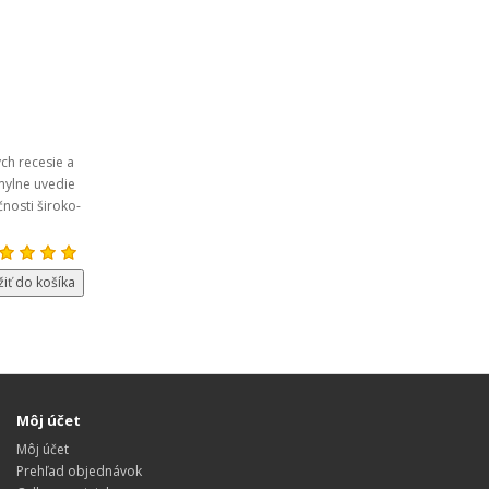
ch recesie a
mylne uvedie
nosti široko-
žiť do košíka
Môj účet
Môj účet
Prehľad objednávok