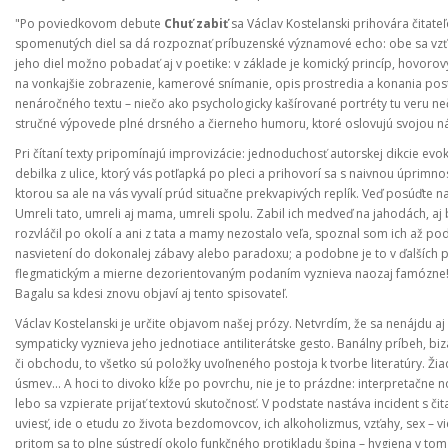
"Po poviedkovom debute
Chuť zabiť
sa Václav Kostelanski prihovára čitat
spomenutých diel sa dá rozpoznať príbuzenské významové echo: obe sa vzťah
jeho diel možno pobadať aj v poetike: v základe je komický princíp, hovorový,
na vonkajšie zobrazenie, kamerové snímanie, opis prostredia a konania post
nenáročného textu – niečo ako psychologicky kašírované portréty tu veru ne
stručné výpovede plné drsného a čierneho humoru, ktoré oslovujú svojou n
Pri čítaní texty pripomínajú improvizácie: jednoduchosť autorskej dikcie 
debilka z ulice, ktorý vás potľapká po pleci a prihovorí sa s naivnou úp
ktorou sa ale na vás vyvalí prúd situačne prekvapivých replík. Veď posúďte n
Umreli tato, umreli aj mama, umreli spolu. Zabil ich medveď na jahodách, aj b
rozvláčil po okolí a ani z tata a mamy nezostalo veľa, spoznal som ich až podľ
nasvietení do dokonalej zábavy alebo paradoxu; a podobne je to v ďalších p
flegmatickým a mierne dezorientovaným podaním vyznieva naozaj famózne! 
Bagalu sa kdesi znovu objaví aj tento spisovateľ.
Václav Kostelanski je určite objavom našej prózy. Netvrdím, že sa nenájdu aj 
sympaticky vyznieva jeho jednotiace antiliterátske gesto. Banálny príbeh, bi
či obchodu, to všetko sú položky uvoľneného postoja k tvorbe literatúry. Ži
úsmev... A hoci to divoko kĺže po povrchu, nie je to prázdne: interpretačne n
lebo sa vzpierate prijať textovú skutočnosť. V podstate nastáva incident s či
uviesť, ide o etudu zo života bezdomovcov, ich alkoholizmus, vzťahy, sex – vi
pritom sa to plne sústredí okolo funkčného protikladu špina – hygiena v t