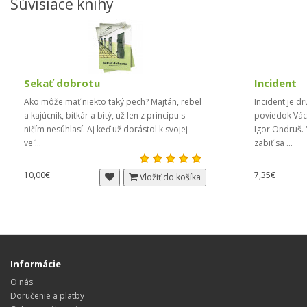
Súvisiace knihy
Sekať dobrotu
Incident
Ako môže mať niekto taký pech? Majtán, rebel
​Incident je 
a kajúcnik, bitkár a bitý, už len z princípu s
poviedok Václ
ničím nesúhlasí. Aj keď už dorástol k svojej
Igor Ondruš.
veľ...
zabiť sa ...
10,00€
7,35€
Vložiť do košíka
Informácie
O nás
Doručenie a platby