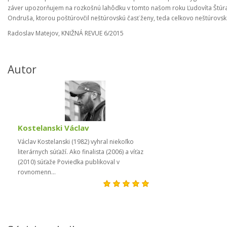
záver upozorňujem na rozkošnú lahôdku v tomto našom roku Ľudovíta Štúra
Ondruša, ktorou poštúrovčil neštúrovskú časť ženy, teda celkovo neštúrovsk
Radoslav Matejov, KNIŽNÁ REVUE 6/2015
Autor
Kostelanski Václav
Václav Kostelanski (1982) vyhral niekoľko
literárnych súťaží. Ako finalista (2006) a víťaz
(2010) súťaže Poviedka publikoval v
rovnomenn...