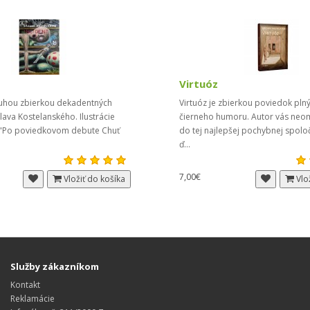
Virtuóz
druhou zbierkou dekadentných
Virtuóz je zbierkou poviedok plný
ava Kostelanského. Ilustrácie
čierneho humoru. Autor vás neo
 "Po poviedkovom debute Chuť
do tej najlepšej pochybnej spoloč
ď...
7,00€
Vložiť do košíka
Vlo
Služby zákazníkom
Kontakt
Reklamácie