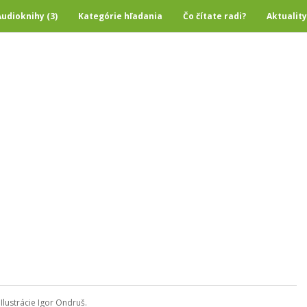
Audioknihy (3)
Kategórie hľadania
Čo čítate radi?
Aktuality
lustrácie Igor Ondruš.