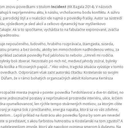
eľom znovu poviedkami s titulom
Incident
(KK Bagala 2014). V názvoch
ujú k nepríjemnému aktu, k násiliu, vrcholiacemu bodu konfliktu. A súhru
 parodický štýl a v realizácii ide najmä o poviedky-frašky. Autor sa sústredí
áv, výsledkom je sled akcií a celkovo dynamický tvar myšlienkovo
čakajte. Ak si to spočítame, vychádza to na fabulačne exponované, zväčša
ápaditosťou.
evokuje nepoučeného, ľudového, hrubého rozprávača, štamgasta, suseda,
rimnosťou priamo a bez úvodu, akoby len mimochodom nadhodenou vetou, za
apríklad začiatok poviedky Pod jabloňou to nebolo: „Umreli mi rodičia.
ylinky boli zbierať. Nezostalo po nich nič, medveď jahody zožral, bylinky
a košíka a filcovaných papúč...“ Ako vidno, tragická situácia vyúsťuje v tomto
oviedkach. Odporúčam však zažiť autorskú čítačku: Kostelanski so svojím
Dúfam, že v rámci bohatých organizačných aktivít Kolomana Kertésza
rozpačité miesta (najmä v pointe: poviedka Tvrdohlavosť a dve-tri ďalšie), no
zarne jednoznačné postavy a nepríznakové prostredie interiéru, ulice, krčiem
adna vyumelkovanosť, len rýchle tempo stvárnených motívov, za ktorým cítite
osný je najmä šok z prečítaného, energia napätia, ktorá sa vo vás zdvihne,
tateľom... Lepší príklad na ilustráciu ako poviedku Špina by som ani nevedel
ete si predstaviť, s akou farbistou hutnosťou si Kostelanski na tom zgustol? A
om najtelesnejšom zmysle, ktorý ale napokon vyznieva smerom k duševnu. Na