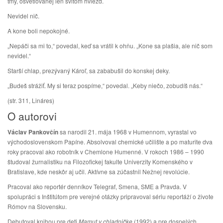
tmy, osvetľovanej len svitom hviezd.
Nevidel nič.
A kone boli nepokojné.
„Nepáči sa mi to,“ povedal, keď sa vrátil k ohňu. „Kone sa plašia, ale nič som
nevidel.“
Starší chlap, prezývaný Károľ, sa zababušil do konskej deky.
„Budeš strážiť. My si teraz pospíme,“ povedal. „Keby niečo, zobudíš nás.“
(str. 311, Lináres)
O autorovi
Václav Pankovčín
sa narodil 21. mája 1968 v Humennom, vyrastal vo
východoslovenskom Papíne. Absolvoval chemické učilište a po maturite dva
roky pracoval ako robotník v Chemlone Humenné. V rokoch 1986 – 1990
študoval žurnalistiku na Filozofickej fakulte Univerzity Komenského v
Bratislave, kde neskôr aj učil. Aktívne sa zúčastnil Nežnej revolúcie.
Pracoval ako reportér denníkov Telegraf, Smena, SME a Pravda. V
spolupráci s Inštitútom pre verejné otázky pripravoval sériu reportáží o živote
Rómov na Slovensku.
Debutoval knihou pre deti
Mamut v chladničke
(1992) a pre dospelých