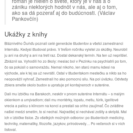
román je nielen o svete, ktorý je v nás a o
zániku niektorých hodnôt v nás, ale aj o tom,
ako sa dá pozerať aj do budúcnosti. (Václav
Pankovčín)
Ukážky z knihy
Bláznivého Ďuňďu poznali celé generácie študentov a všetci zamestnanci
Internátu. Kedysi študoval právo. V treťom ročníku vyletel zo skúšky. Neurobil
ju ani na druhý a ani na tretí raz. Dostal dekanský termín. Na ten už neprišiel.
Zbláznil sa. Vyhodili ho zo školy: mesiac bol v Pezinku na psychiatrii po tom,
čo sa pokúsil o samovraždu. Nemal nikoho, len starú mamu kdesi na
východe, ale k tej sa už nevrátil. Ostal v študentskom mestečku a nikto sa ho
neopovážil vyhnať. Zamestnali ho ako pomocnú silu. Na pol úväzku. Odvtedy
zbiera smetie okolo budov a upratuje pri kontajneroch v suteréne.
Dali mu izbičku na Barakoch, neskôr v prvom suteréne Internátu – s malým
okienkom a umývadlom; dali mu montérky, lopatu, metlu, fúrik, igelitové
vrecia a palicu s klincom na konci a prestali sa oňho zaujímať. Čo zvláštne
našiel medzi smetím, to si nechal. Najradšej si nechával zošity a skriptá. Mal
ich v izbičke tisíce. Zo všetkých možných odborov: po študentoch medicíny,
techniky, matematiky, filozofie, jazykov, prírodovedy… Po večeroch si v nich
listoval.