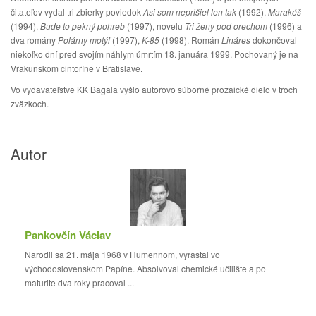
čitateľov vydal tri zbierky poviedok
Asi som neprišiel len tak
(1992),
Marakéš
(1994),
Bude to pekný pohreb
(1997), novelu
Tri ženy pod orechom
(1996) a
dva romány
Polárny motýľ
(1997),
K-85
(1998). Román
Lináres
dokončoval
niekoľko dní pred svojím náhlym úmrtím 18. januára 1999. Pochovaný je na
Vrakunskom cintoríne v Bratislave.
Vo vydavateľstve KK Bagala vyšlo autorovo súborné prozaické dielo v troch
zväzkoch.
Autor
Pankovčín Václav
Narodil sa 21. mája 1968 v Humennom, vyrastal vo
východoslovenskom Papíne. Absolvoval chemické učilište a po
maturite dva roky pracoval ...