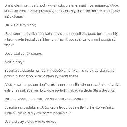
Druhý okruh cenností: hodinky, retiazky, prstene, náušnice, náramky, kľúče,
kľúčenky, električenky, preukazy, perá, ceruzky, gombíky, šminky a kadejaké
iné vzácnosti.
(str. 7, Polárny motýľ)
„Bola som u právnika,“ šepkala, aby sme nepočuli, ale dedo bol nahluchlý,
a tak musela šepkať dosť hlasno. „Právnik povedal, že to musíš podpísať,
vieš?“
Dedo vzal do rúk papier.
„Veď je čistý.“
Bosorka sa obzrela na nás, či nepočúvame. Tvárili sme sa, že skúmame
povrch plafóna: bol krivý, omietnutý neohrabane.
„Vieš, to sa tam potom dopíše, ešte sme to nestihli sformulovať, ale právnik to
ešte dnes naklepe, len to tu dole podpíš,“ nabádala deda Stará Bosorka.
„Nie,“ povedal, „to počká, keď sa vrátim z nemocnice.“
Bosorka sa rozplakala: „A čo, keď s tebou bude ešte horšie, čo keď mi tu
umrieš? No čo si my dve potom počneme?“
Utrela si slzy bielou vreckovôčkou.