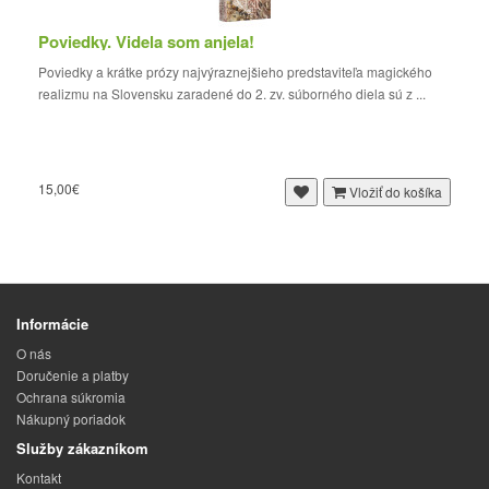
Poviedky. Videla som anjela!
Poviedky a krátke prózy najvýraznejšieho predstaviteľa magického
realizmu na Slovensku zaradené do 2. zv. súborného diela sú z ...
15,00€
Vložiť do košíka
Informácie
O nás
Doručenie a platby
Ochrana súkromia
Nákupný poriadok
Služby zákazníkom
Kontakt