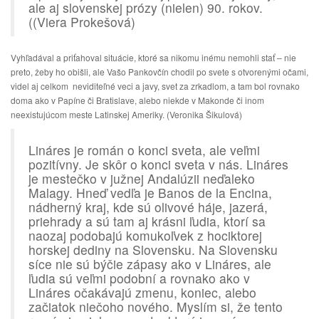
ale aj slovenskej prózy (nielen) 90. rokov.
((Viera Prokešová)
Vyhľadával a priťahoval situácie, ktoré sa nikomu inému nemohli stať – nie
preto, žeby ho obišli, ale Vašo Pankovčín chodil po svete s otvorenými očami,
videl aj celkom neviditeľné veci a javy, svet za zrkadlom, a tam bol rovnako
doma ako v Papíne či Bratislave, alebo niekde v Makonde či inom
neexistujúcom meste Latinskej Ameriky. (Veronika Šikulová)
Lináres je román o konci sveta, ale veľmi
pozitívny. Je skôr o konci sveta v nás. Lináres
je mestečko v južnej Andalúzii neďaleko
Malagy. Hneď vedľa je Banos de la Encina,
nádherný kraj, kde sú olivové háje, jazerá,
priehrady a sú tam aj krásni ľudia, ktorí sa
naozaj podobajú komukoľvek z hociktorej
horskej dediny na Slovensku. Na Slovensku
síce nie sú býčie zápasy ako v Lináres, ale
ľudia sú veľmi podobní a rovnako ako v
Lináres očakávajú zmenu, koniec, alebo
začiatok niečoho nového. Myslím si, že tento