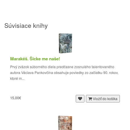
Súvisiace knihy
Marakéš. Šicke me naše!
Prvý zväzok súborného diela predčasne zosnulého talentovaného
autora Václava Pankovčína obsahuje poviedky zo začiatku 90. rokov,
ktoré m...
15,00€
Vložiť do košíka