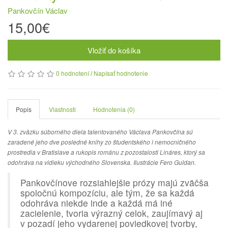
Pankovčín Václav
15,00€
Vložiť do košíka
0 hodnotení
/
Napísať hodnotenie
Popis
Vlastnosti
Hodnotenia (0)
V 3. zväzku súborného diela talentovaného Václava Pankovčína sú
zaradené jeho dve posledné knihy zo študentského i nemocničného
prostredia v Bratislave a rukopis románu z pozostalosti Lináres, ktorý sa
odohráva na vidieku východného Slovenska. Ilustrácie Fero Guldan.
Pankovčínove rozsiahlejšie prózy majú zväčša
spoločnú kompozíciu, ale tým, že sa každá
odohráva niekde inde a každá má iné
zacielenie, tvoria výrazný celok, zaujímavý aj
v pozadí jeho vydarenej poviedkovej tvorby,