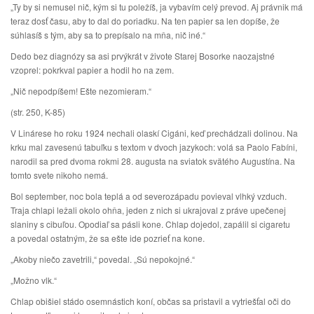
„Ty by si nemusel nič, kým si tu poležíš, ja vybavím celý prevod. Aj právnik má
teraz dosť času, aby to dal do poriadku. Na ten papier sa len dopíše, že
súhlasíš s tým, aby sa to prepísalo na mňa, nič iné.“
Dedo bez diagnózy sa asi prvýkrát v živote Starej Bosorke naozajstné
vzoprel: pokrkval papier a hodil ho na zem.
„Nič nepodpíšem! Ešte nezomieram.“
(str. 250, K-85)
V Linárese ho roku 1924 nechali olaskí Cigáni, keď prechádzali dolinou. Na
krku mal zavesenú tabuľku s textom v dvoch jazykoch: volá sa Paolo Fabíni,
narodil sa pred dvoma rokmi 28. augusta na sviatok svätého Augustína. Na
tomto svete nikoho nemá.
Bol september, noc bola teplá a od severozápadu povieval vlhký vzduch.
Traja chlapi ležali okolo ohňa, jeden z nich si ukrajoval z práve upečenej
slaniny s cibuľou. Opodiaľ sa pásli kone. Chlap dojedol, zapálil si cigaretu
a povedal ostatným, že sa ešte ide pozrieť na kone.
„Akoby niečo zavetrili,“ povedal. „Sú nepokojné.“
„Možno vlk.“
Chlap obišiel stádo osemnástich koní, občas sa pristavil a vytriešťal oči do