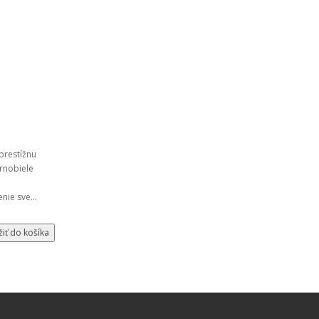
 prestížnu
ernobiele
nie sve...
žiť do košíka