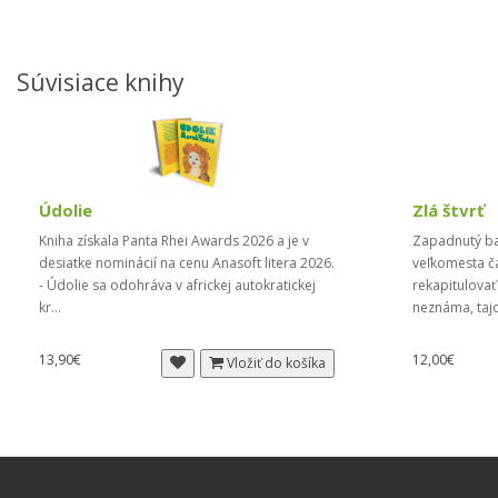
Súvisiace knihy
Údolie
Zlá štvrť
Kniha získala Panta Rhei Awards 2026 a je v
Zapadnutý ba
desiatke nominácií na cenu Anasoft litera 2026.
veľkomesta ča
- Údolie sa odohráva v africkej autokratickej
rekapitulovať
kr...
neznáma, taj
13,90€
12,00€
Vložiť do košíka