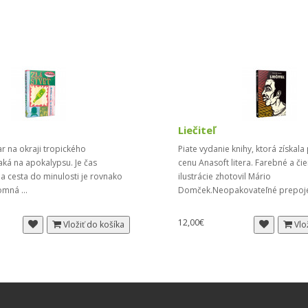
Liečiteľ
r na okraji tropického
Piate vydanie knihy, ktorá získala
ká na apokalypsu. Je čas
cenu Anasoft litera. Farebné a či
 a cesta do minulosti je rovnako
ilustrácie zhotovil Mário
omná ...
Domček.Neopakovateľné prepoje
12,00€
Vložiť do košíka
Vlo