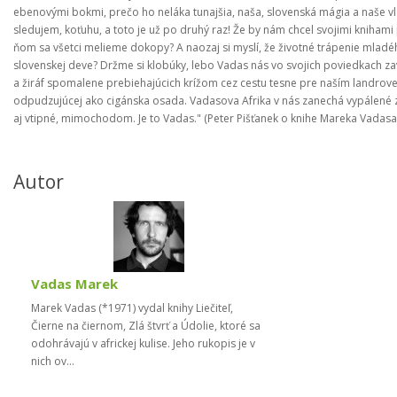
ebenovými bokmi, prečo ho neláka tunajšia, naša, slovenská mágia a naše vla
sledujem, koťuhu, a toto je už po druhý raz! Že by nám chcel svojimi knihami p
ňom sa všetci melieme dokopy? A naozaj si myslí, že životné trápenie mladého
slovenskej deve? Držme si klobúky, lebo Vadas nás vo svojich poviedkach zav
a žiráf spomalene prebiehajúcich krížom cez cestu tesne pre naším landrover
odpudzujúcej ako cigánska osada. Vadasova Afrika v nás zanechá vypálené z
aj vtipné, mimochodom. Je to Vadas." (Peter Pišťanek o knihe Mareka Vadasa
Autor
Vadas Marek
Marek Vadas (*1971) vydal knihy Liečiteľ,
Čierne na čiernom, Zlá štvrť a Údolie, ktoré sa
odohrávajú v africkej kulise. Jeho rukopis je v
nich ov...