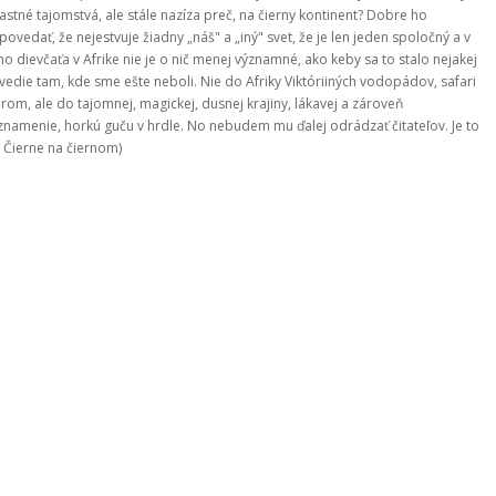
stné tajomstvá, ale stále nazíza preč, na čierny kontinent? Dobre ho
ovedať, že nejestvuje žiadny „náš" a „iný" svet, že je len jeden spoločný a v
 dievčaťa v Afrike nie je o nič menej významné, ako keby sa to stalo nejakej
edie tam, kde sme ešte neboli. Nie do Afriky Viktóriiných vodopádov, safari
om, ale do tajomnej, magickej, dusnej krajiny, lákavej a zároveň
namenie, horkú guču v hrdle. No nebudem mu ďalej odrádzať čitateľov. Je to
 Čierne na čiernom)