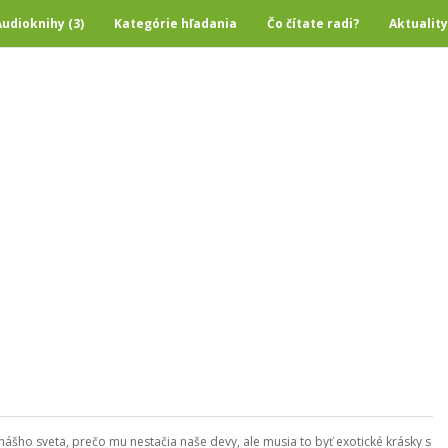
Audioknihy (3)
Kategórie hľadania
Čo čítate radi?
Aktuality
šho sveta, prečo mu nestačia naše devy, ale musia to byť exotické krásky s