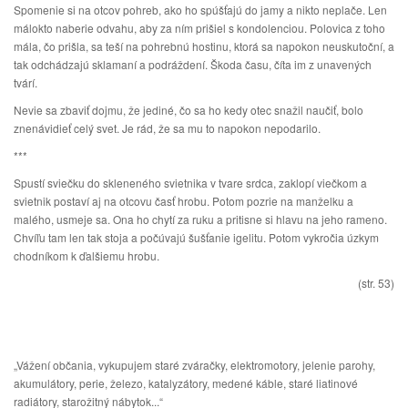
Spomenie si na otcov pohreb, ako ho spúšťajú do jamy a nikto neplače. Len
málokto naberie odvahu, aby za ním prišiel s kondolenciou. Polovica z toho
mála, čo prišla, sa teší na pohrebnú hostinu, ktorá sa napokon neuskutoční, a
tak odchádzajú sklamaní a podráždení. Škoda času, číta im z unavených
tvárí.
Nevie sa zbaviť dojmu, že jediné, čo sa ho kedy otec snažil naučiť, bolo
znenávidieť celý svet. Je rád, že sa mu to napokon nepodarilo.
***
Spustí sviečku do skleneného svietnika v tvare srdca, zaklopí viečkom a
svietnik postaví aj na otcovu časť hrobu. Potom pozrie na manželku a
malého, usmeje sa. Ona ho chytí za ruku a pritisne si hlavu na jeho rameno.
Chvíľu tam len tak stoja a počúvajú šušťanie igelitu. Potom vykročia úzkym
chodníkom k ďalšiemu hrobu.
(str. 53)
„Vážení občania, vykupujem staré zváračky, elektromotory, jelenie parohy,
akumulátory, perie, železo, katalyzátory, medené káble, staré liatinové
radiátory, starožitný nábytok...“