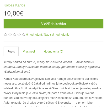
Kolbas Karlos
10,00€
Vložiť do košíka
0 hodnotení
/
Napísať hodnotenie
Popis
Vlastnosti
Hodnotenia (0)
Temný pohľad do surovej reality slovenského vidieka — alkoholizmus,
chudoba, rodiny v rozklade, morálne dilemy, generačné konflikty, agresia a
všadeprítomná smrť.
Karlos Kolbas predstavuje svet, kde veľa nádeje ani životného optimizmu
nezostalo. Je zbytočné čakať od hrdinov jeho poviedok akékoľvek vyššie
intelektuálne či citové ašpirácie — väčšina z nich si žije svoje malé prázdne
životy, ktorým nie je cudzia závisť, hlúposť a xenofóbia. Opisuje svet na
periférii záujmu verejnosti, stojaci v medzičase medzi zabudnutím a zánikom.
Autor ukazuje, že aj takto vyzerá súčasné Slovensko — a pritom jeho