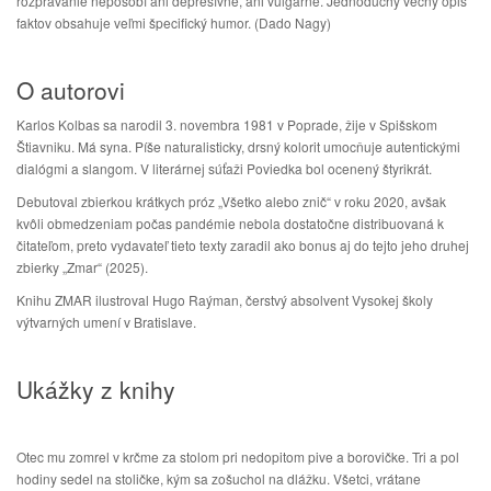
rozprávanie nepôsobí ani depresívne, ani vulgárne. Jednoduchý vecný opis
faktov obsahuje veľmi špecifický humor. (Dado Nagy)
O autorovi
Karlos Kolbas sa narodil 3. novembra 1981 v Poprade, žije v Spišskom
Štiavniku. Má syna. Píše naturalisticky, drsný kolorit umocňuje autentickými
dialógmi a slangom. V literárnej súťaži Poviedka bol ocenený štyrikrát.
Debutoval zbierkou krátkych próz „Všetko alebo znič“ v roku 2020, avšak
kvôli obmedzeniam počas pandémie nebola dostatočne distribuovaná k
čitateľom, preto vydavateľ tieto texty zaradil ako bonus aj do tejto jeho druhej
zbierky „Zmar“ (2025).
Knihu ZMAR ilustroval Hugo Raýman, čerstvý absolvent Vysokej školy
výtvarných umení v Bratislave.
Ukážky z knihy
Otec mu zomrel v krčme za stolom pri nedopitom pive a borovičke. Tri a pol
hodiny sedel na stoličke, kým sa zošuchol na dlážku. Všetci, vrátane