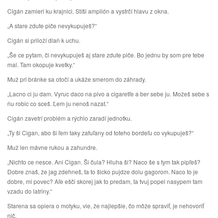
Cigán zamieri ku krajnici. Stíši amplión a vystrčí hlavu z okna.
„A stare zdute piče nevykupuješ?“
Cigán si priloží dlaň k uchu.
„Še ce pytam, či nevykupuješ aj stare zdute piče. Bo jednu by som pre tebe
mal. Tam okopuje kvetky.“
Muž pri bránke sa otočí a ukáže smerom do záhrady.
„Lacno ci ju dam. Vyruc daco na pivo a cigaretľe a ber sebe ju. Možeš sebe s
ňu robic co sceš. Ľem ju nenoš nazat.“
Cigán zavetrí problém a rýchlo zaradí jednotku.
„Ty ši Cigan, abo ši ľem taky zafuľany od toteho bordeľu co vykupuješ?“
Muž len mávne rukou a zahundre.
„Nichto ce nesce. Ani Cigan. Ši čula? Hluha ši? Naco še s tym tak pipľeš?
Dobre znaš, že jag zdehneš, ta to šicko pujdze dolu gagorom. Naco to je
dobre, mi povec? Aľe ešči skorej jak to predam, ta tvuj popel nasypem tam
vzadu do latriny.“
Starena sa opiera o motyku, vie, že najlepšie, čo môže spraviť, je nehovoriť
nič.