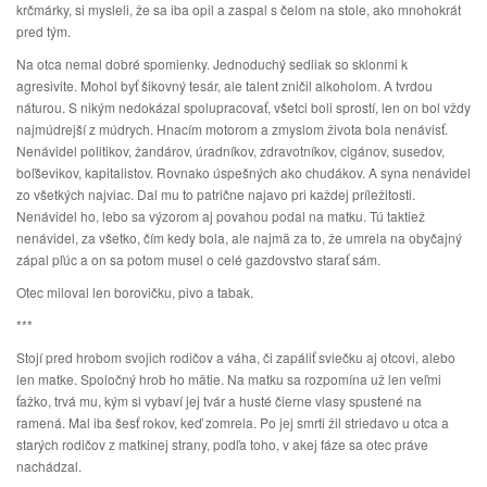
krčmárky, si mysleli, že sa iba opil a zaspal s čelom na stole, ako mnohokrát
pred tým.
Na otca nemal dobré spomienky. Jednoduchý sedliak so sklonmi k
agresivite. Mohol byť šikovný tesár, ale talent zničil alkoholom. A tvrdou
náturou. S nikým nedokázal spolupracovať, všetci boli sprostí, len on bol vždy
najmúdrejší z múdrych. Hnacím motorom a zmyslom života bola nenávisť.
Nenávidel politikov, žandárov, úradníkov, zdravotníkov, cigánov, susedov,
boľševikov, kapitalistov. Rovnako úspešných ako chudákov. A syna nenávidel
zo všetkých najviac. Dal mu to patrične najavo pri každej príležitosti.
Nenávidel ho, lebo sa výzorom aj povahou podal na matku. Tú taktiež
nenávidel, za všetko, čím kedy bola, ale najmä za to, že umrela na obyčajný
zápal pľúc a on sa potom musel o celé gazdovstvo starať sám.
Otec miloval len borovičku, pivo a tabak.
***
Stojí pred hrobom svojich rodičov a váha, či zapáliť sviečku aj otcovi, alebo
len matke. Spoločný hrob ho mätie. Na matku sa rozpomína už len veľmi
ťažko, trvá mu, kým si vybaví jej tvár a husté čierne vlasy spustené na
ramená. Mal iba šesť rokov, keď zomrela. Po jej smrti žil striedavo u otca a
starých rodičov z matkinej strany, podľa toho, v akej fáze sa otec práve
nachádzal.