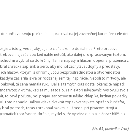
 dokončieval svoju prvú knihu a pracoval na jej záverečnej korektúre celé dni
rgie a istoty, vedel, aký je jeho cieľ a ako ho dosiahnuť. Preto pracoval
otreboval najesť alebo keď náhle netušil, ako ďalej s rozpracovaným textom.
u schodmi a vybral sa do krčmy. Tam si napätým hlasom objednal praženicu z
vybral z vrecka zápisník a pero, aby mohol zachytávať dojmy a predstavy,
v a ich hlasov, ktorými s ohromujúcou bezprostrednosťou a otvorenosťou
aždým zažiarila iskra prirodzenej zemitej inšpirácie. Neboli to mŕtvoly, ale
opakoval, tá žena nemala ruku, Balla z tamtých čias dostal okamžite nápad:
snozrivosť v krčme, keď sa mu zazdalo, že niektorí návštevníci vyslovujú svoje
krát, to prvé počutie, bol prejav jasnozrivosti nášho chlapíka, hrdinu poviedky
vil. Toto napadlo Ballovi vďaka dvakrát zopakovanej vete opitého kunčafta,
y bral po troch, terasu prekonal skokmi a už sedel pri písacom stroji a
ramatickú správnosť, skrátka, myslel si, že vytvára dielo a je čoraz bližšie k
(str. 63, poviedka Vzor)