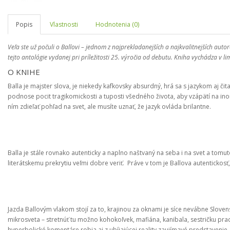
Popis
Vlastnosti
Hodnotenia (0)
Veľa ste už počuli o Ballovi – jednom z najprekladanejších a najkvalitnejších auto
tejto antológie vydanej pri príležitosti 25. výročia od debutu. Kniha vychádza v lim
O KNIHE
Balla je majster slova, je niekedy kafkovsky absurdný, hrá sa s jazykom aj 
podnose pocit tragikomickosti a tuposti všedného života, aby vzápätí na ino
ním zdieľať pohľad na svet, ale musíte uznať, že jazyk ovláda brilantne.
Balla je stále rovnako autenticky a naplno naštvaný na seba i na svet a tom
literátskemu prekrytiu veľmi dobre veriť. Práve v tom je Ballova autentickosť
Jazda Ballovým vlakom stojí za to, krajinou za oknami je síce nevábne Slove
mikrosveta – stretnúť tu možno kohokoľvek, mafiána, kanibala, sestričku pracu
hyperbolické komentáre robia aj z ubíjajúcej reality zaujímavé predstavenie