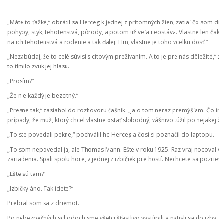
„Máte to ťažké,“ obrátil sa Herceg k jednej z prítomných žien, zatiaľ čo som d
pohyby, styk, tehotenstvá, pôrody, a potom už veľa neostáva. Vlastne len čaka
na ich tehotenstvá a rodenie a tak ďalej. Hm, vlastne je toho vcelku dosť.“
„Nezabúdaj, že to celé súvisí s citovým prežívaním. A to je pre nás dôležité,“
to tlmilo zvuk jej hlasu.
„Prosím?“
„Že nie každý je bezcitný.“
„Presne tak,“ zasiahol do rozhovoru čašník. „Ja o tom neraz premýšľam. Č
prípady, že muž, ktorý chcel vlastne ostať slobodný, vášnivo túžil po nejakej ž
„To ste povedali pekne,“ pochválil ho Herceg a čosi si poznačil do laptopu.
„To som nepovedal ja, ale Thomas Mann. Ešte v roku 1925. Raz vraj nocoval 
zariadenia. Spali spolu hore, v jednej z izbičiek pre hostí. Nechcete sa pozrie
„Ešte sú tam?“
„Izbičky áno. Tak idete?“
Prebral som sa z driemot.
Po nebezpečných schodoch sme všetci šťastlivo vystúpili a natisli sa do izby,