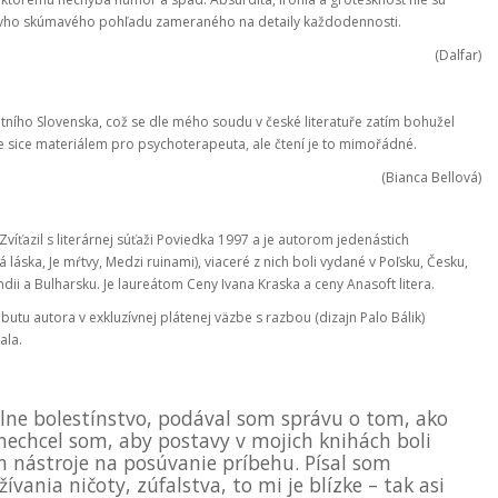
orovho skúmavého pohľadu zameraného na detaily každodennosti.
(Dalfar)
tního Slovenska, což se dle mého soudu v české literatuře zatím bohužel
je sice materiálem pro psychoterapeuta, ale čtení je to mimořádné.
(Bianca Bellová)
víťazil s literárnej súťaži Poviedka 1997 a je autorom jedenástich
 láska, Je mŕtvy, Medzi ruinami), viaceré z nich boli vydané v Poľsku, Česku,
ndii a Bulharsku. Je laureátom Ceny Ivana Kraska a ceny Anasoft litera.
ebutu autora v exkluzívnej plátenej väzbe s razbou (dizajn Palo Bálik)
ala.
lne bolestínstvo, podával som správu o tom, ako
 nechcel som, aby postavy v mojich knihách boli
n nástroje na posúvanie príbehu. Písal som
vania ničoty, zúfalstva, to mi je blízke – tak asi