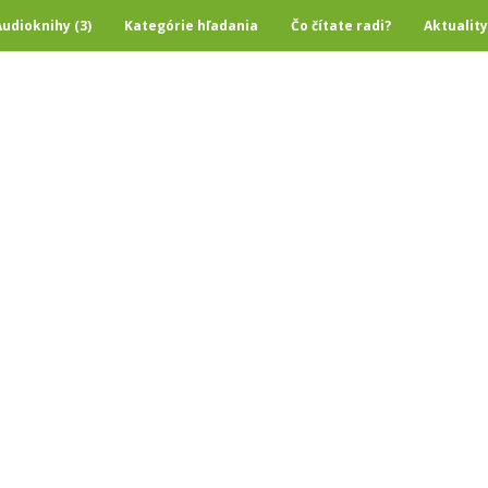
Audioknihy (3)
Kategórie hľadania
Čo čítate radi?
Aktuality