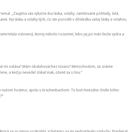
riemal. „Zaujíma vás výlučne iba láska, vzťahy, zamilované pohľady, telá,
nie. Na lásku a vzťahy tých, čo ste porodili v dôsledku vašej lásky a vzťahov,
 zamrmlala oslovená, ktorej nebolo rozumieť, lebo jej po tvári liezla vydra a
o iné mi ostáva? Mám obsluhovať bez tovaru? Mimochodom, sú známe
ene, a keď ju nevedel získať inak, oženil sa s ňou.“
v našom hostinci, spolu s Arschenbachom. To boli hviezdne chvíle tohto
ť?“
 ktorá sa so mnou rozkrútila. V tlačenici sa mi nedostávalo vzduchu. Predieral