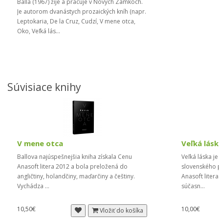
Balla (1967) žije a pracuje v Nových Zámkoch.
Je autorom dvanástych prozaických kníh (napr.
Leptokaria, De la Cruz, Cudzí, V mene otca,
Oko, Veľká lás...
Súvisiace knihy
V mene otca
Veľká lás
Ballova najúspešnejšia kniha získala Cenu
Veľká láska j
Anasoft litera 2012 a bola preložená do
slovenského p
angličtiny, holandčiny, maďarčiny a češtiny.
Anasoft liter
Vychádza ...
súčasn...
10,50€
10,00€
Vložiť do košíka