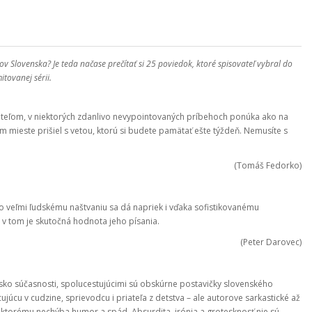
rov Slovenska? Je teda načase prečítať si 25 poviedok, ktoré spisovateľ vybral do
itovanej sérii.
čitateľom, v niektorých zdanlivo nevypointovaných príbehoch ponúka ako na
m mieste prišiel s vetou, ktorú si budete pamätať ešte týždeň. Nemusíte s
(Tomáš Fedorko)
uto veľmi ľudskému naštvaniu sa dá napriek i vďaka sofistikovanému
, v tom je skutočná hodnota jeho písania.
(Peter Darovec)
nsko súčasnosti, spolucestujúcimi sú obskúrne postavičky slovenského
júcu v cudzine, sprievodcu i priateľa z detstva – ale autorove sarkastické až
, ktorému nechýba humor a spád. Absurdita, irónia a grotesknosť nie sú