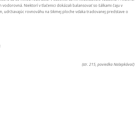
 vodorovná. Niektorí v tlačenici dokázali balansovať so šálkami čaju v
cim, udržiavajúc rovnováhu na šikmej ploche vďaka tradovanej predstave o
:
(str. 215, poviedka Našepkávač)