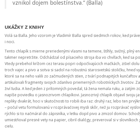
vznikol dojem bolestínstva.“ (Balla)
UKÁŽKY Z KNIHY
Volá sa Balla. Jeho vzorom je Vladimír Balla spred siedmich rokov, keď práve
i noci.
Tento chlapík s mierne preriedenými vlasmi na temene, štíhly, svižný, plný ene
takmer nepretržite. Odchádzal od písacieho stroja iba vo chvíľach, keď sa p
Vtedy prebehol krížom cez terasu popri odpočívajúcich mačkách, zišiel dol
troch vajec a pivo a sotva si sadol na robustnú starosvetskú stoličku, hneď 
ktoré sa na neho valili zo začmudených stien, z tvárí podnapitých kunčafto
artikulovali fragmenty svojich zdanlivo priemerných robotníckych životov. Zak
živí ľudia. A keď jeden z prítomných povedal, tá žena nemala ruku, a zatým z
napíše poviedku o jasnozrivom chlapíkovi. Jasnozrivý chlapík objavil svoju ja
repliky dvakrát, hoci v skutočnosti to robili iba raz: druhý raz, lebo ten prvý
– počul vetu formulovanú v rozprávačovej mysli skôr, než ju rozprávač vyslo
rýchlo si to načmáral do zápisníka, v letku dopil pivo a zmizol domov. Schod
umiestňoval presné vety na papier, cibril dialógy, preveroval si v slovníkoch g
cieľu.