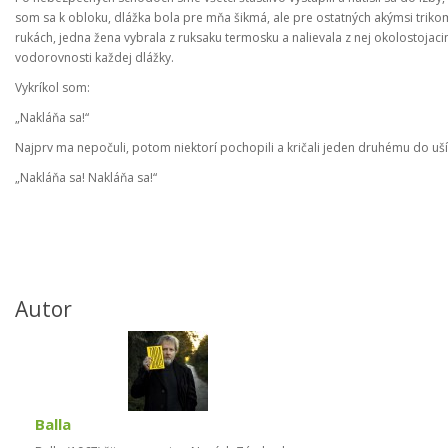
som sa k obloku, dlážka bola pre mňa šikmá, ale pre ostatných akýmsi trikom
rukách, jedna žena vybrala z ruksaku termosku a nalievala z nej okolostoja
vodorovnosti každej dlážky.
Vykríkol som:
„Nakláňa sa!“
Najprv ma nepočuli, potom niektorí pochopili a kričali jeden druhému do uší
„Nakláňa sa! Nakláňa sa!“
Autor
Balla