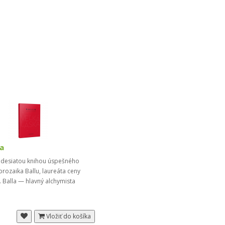
ka
e desiatou knihou úspešného
rozaika Ballu, laureáta ceny
a. Balla — hlavný alchymista
Vložiť do košíka