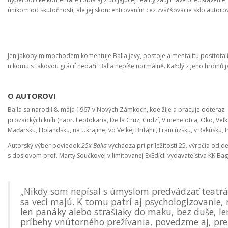
únikom od skutočnosti, ale jej skoncentrovaním cez zväčšovacie sklo aut
Jen jakoby mimochodem komentuje Balla jevy, postoje a mentalitu posttotali
nikomu s takovou grácií nedaří. Balla nepíše normálně. Každý z jeho hrdinů 
O AUTOROVI
Balla sa narodil 8. mája 1967 v Nových Zámkoch, kde žije a pracuje doteraz. Z
prozaických kníh (napr. Leptokaria, De la Cruz, Cudzí, V mene otca, Oko, Veľká
Maďarsku, Holandsku, na Ukrajine, vo Veľkej Británii, Francúzsku, v Rakúsku, I
Autorský výber poviedok
25x Balla
vychádza pri príležitosti 25. výročia od d
s doslovom prof. Marty Součkovej v limitovanej ExEdícii vydavateľstva KK Bag
„Nikdy som nepísal s úmyslom predvádzať teatrá
sa veci majú. K tomu patrí aj psychologizovanie,
len panáky alebo strašiaky do maku, bez duše, le
príbehy vnútorného prežívania, povedzme aj, preží