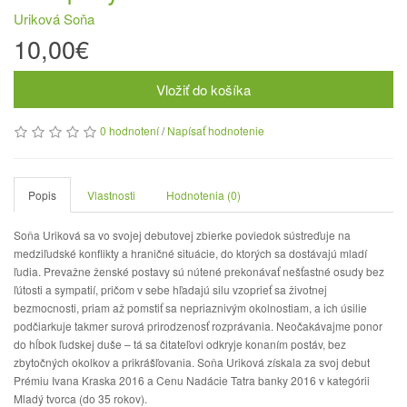
Uriková Soňa
10,00€
Vložiť do košíka
0 hodnotení
/
Napísať hodnotenie
Popis
Vlastnosti
Hodnotenia (0)
Soňa Uriková sa vo svojej debutovej zbierke poviedok sústreďuje na
medziľudské konflikty a hraničné situácie, do ktorých sa dostávajú mladí
ľudia. Prevažne ženské postavy sú nútené prekonávať nešťastné osudy bez
ľútosti a sympatií, pričom v sebe hľadajú silu vzoprieť sa životnej
bezmocnosti, priam až pomstiť sa nepriaznivým okolnostiam, a ich úsilie
podčiarkuje takmer surová prirodzenosť rozprávania. Neočakávajme ponor
do hĺbok ľudskej duše – tá sa čitateľovi odkryje konaním postáv, bez
zbytočných okolkov a prikrášľovania. Soňa Uriková získala za svoj debut
Prémiu Ivana Kraska 2016 a Cenu Nadácie Tatra banky 2016 v kategórii
Mladý tvorca (do 35 rokov).