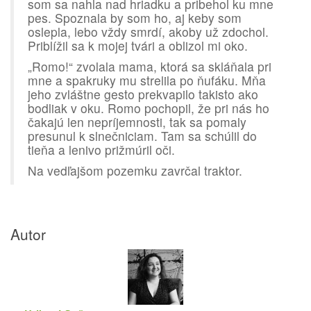
som sa nahla nad hriadku a pribehol ku mne
pes. Spoznala by som ho, aj keby som
oslepla, lebo vždy smrdí, akoby už zdochol.
Priblížil sa k mojej tvári a oblizol mi oko.
„Romo!“ zvolala mama, ktorá sa skláňala pri
mne a spakruky mu strelila po ňufáku. Mňa
jeho zvláštne gesto prekvapilo takisto ako
bodliak v oku. Romo pochopil, že pri nás ho
čakajú len nepríjemnosti, tak sa pomaly
presunul k slnečniciam. Tam sa schúlil do
tieňa a lenivo prižmúril oči.
Na vedľajšom pozemku zavrčal traktor.
Autor