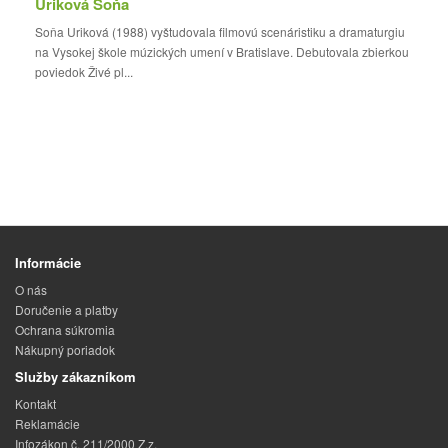
Uriková Soňa
Soňa Uriková (1988) vyštudovala filmovú scenáristiku a dramaturgiu
na Vysokej škole múzických umení v Bratislave. Debutovala zbierkou
poviedok Živé pl...
Informácie
O nás
Doručenie a platby
Ochrana súkromia
Nákupný poriadok
Služby zákazníkom
Kontakt
Reklamácie
Infozákon č. 211/2000 Z.z.