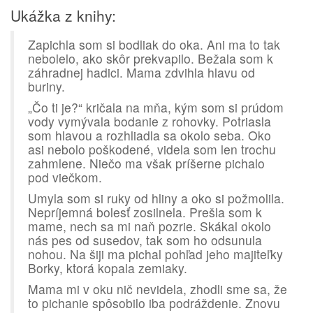
Ukážka z knihy:
Zapichla som si bodliak do oka. Ani ma to tak
nebolelo, ako skôr prekvapilo. Bežala som k
záhradnej hadici. Mama zdvihla hlavu od
buriny.
„Čo ti je?“ kričala na mňa, kým som si prúdom
vody vymývala bodanie z rohovky. Potriasla
som hlavou a rozhliadla sa okolo seba. Oko
asi nebolo poškodené, videla som len trochu
zahmlene. Niečo ma však príšerne pichalo
pod viečkom.
Umyla som si ruky od hliny a oko si požmolila.
Nepríjemná bolesť zosilnela. Prešla som k
mame, nech sa mi naň pozrie. Skákal okolo
nás pes od susedov, tak som ho odsunula
nohou. Na šiji ma pichal pohľad jeho majiteľky
Borky, ktorá kopala zemiaky.
Mama mi v oku nič nevidela, zhodli sme sa, že
to pichanie spôsobilo iba podráždenie. Znovu