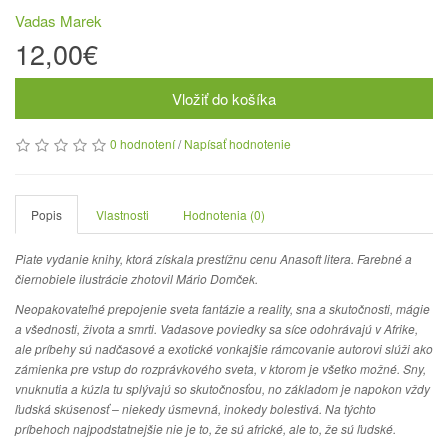
Vadas Marek
12,00€
Vložiť do košíka
0 hodnotení
/
Napísať hodnotenie
Popis
Vlastnosti
Hodnotenia (0)
Piate vydanie knihy, ktorá získala prestížnu cenu Anasoft litera. Farebné a
čiernobiele ilustrácie zhotovil Mário Domček.
Neopakovateľné prepojenie sveta fantázie a reality, sna a skutočnosti, mágie
a všednosti, života a smrti. Vadasove poviedky sa síce odohrávajú v Afrike,
ale príbehy sú nadčasové a exotické vonkajšie rámcovanie autorovi slúži ako
zámienka pre vstup do rozprávkového sveta, v ktorom je všetko možné. Sny,
vnuknutia a kúzla tu splývajú so skutočnosťou, no základom je napokon vždy
ľudská skúsenosť – niekedy úsmevná, inokedy bolestivá. Na týchto
príbehoch najpodstatnejšie nie je to, že sú africké, ale to, že sú ľudské.