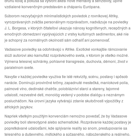
druhú koľaj a pokúša sa vytvoriť akési nové mentality a senzibility, úplne
vzdialené konvenčným predstavám a chápaniu Európana.
Súborom nezvyčajných minimalistických poviedok z rovníkovej Afriky,
vyrozprávaných zväčša personálnym rozprávačom, nadväzuje na poviedky
J. L. Borgesa, v ktorých čitateľovi ukazuje nánosy kognitívnych, recepčných a
emočných obmedzení vyplývajúcich z vrstvy kultúrnych sedimentov, aké nie
je schopný za normálnych okolností sám odhaliť ani pomenovať.
Vadasove poviedky sa odohrávajú v Afrike. Exotické vonkajšie rámcovanie
slúži autorovi ako kamufláž rozprávkového sveta, v ktorom je všetko možné.
Výmena telesnej schránky, pohlavné transgresie, duchovia, démoni, život v
paralelnom svete.
Navyše v každej poviedke využíva tie isté rekvizity, scénu, postavy i spôsob
narácie. Dominujú provinčné krčmy, zapadnuté mestečká, maniokové polia,
palmové víno, dedinské chatrče, poloblázniví starci a stareny, tajomné
udalosti, nezvestné deti, monológ vedený v podobe dialógu s neznámym
poslucháčom. Na úrovni jazyka vytvárajú zdanie skutočnosti výpožičky z
afrických jazykov.
Napriek všetkým použitým konvenciám nemožno povedať, že by Vadasove
poviedky boli stereotypné alebo schematické. Rozprávanie každej postavy je
popretkávané udalosťami, kde splývanie reality so snom, prestupovanie sa
telesného a duševného, mýtického a súčasného, náboženského a reálneho,