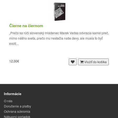
Čierne na čiernom
„Prečo sa rúči slovenský mládenec Marek Vadas odvracia kamsi preč,
mimo nášho sveta, prečo mu nestačia naše devy, ale musia to byť
exoti...
12,00€
Vložiť do košíka
Informácie
O nás
Doručenie a platby
Ochrana súkromia
Nákupný poriadok