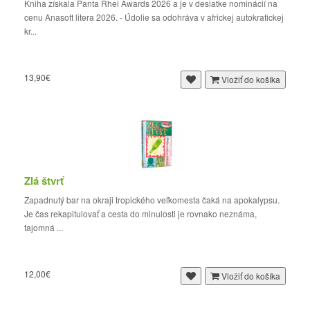
Kniha získala Panta Rhei Awards 2026 a je v desiatke nominácií na
cenu Anasoft litera 2026. - Údolie sa odohráva v africkej autokratickej
kr...
13,90€
Vložiť do košíka
Zlá štvrť
Zapadnutý bar na okraji tropického veľkomesta čaká na apokalypsu.
Je čas rekapitulovať a cesta do minulosti je rovnako neznáma,
tajomná ...
12,00€
Vložiť do košíka