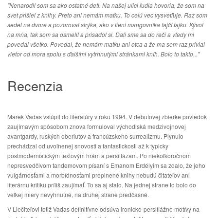
"Nenarodil som sa ako ostatné deti. Na našej ulici ľudia hovoria, že som na
svet prišiel z knihy. Preto ani nemám matku. To celú vec vysvetľuje. Raz som
sedel na dvore a pozoroval strýka, ako v tieni mangovníka fajčí fajku. Kývol
na mňa, tak som sa osmelil a prisadol si. Dali sme sa do reči a vtedy mi
povedal všetko. Povedal, že nemám matku ani otca a že ma sem raz privial
vietor od mora spolu s ďalšími vytrhnutými stránkami kníh. Bolo to takto..."
Recenzia
Marek Vadas vstúpil do literatúry v roku 1994. V debutovej zbierke poviedok
zaujímavým spôsobom znova formuloval východiská medzivojnovej
avantgardy, ruských oberiutov a francúzskeho surrealizmu. Plynulo
prechádzal od uvoľnenej snovosti a fantastickosti až k typicky
postmodernistickým textovým hrám a persiflážam. Po niekoľkoročnom
nepresvedčivom tandemovom písaní s Emanom Erdélyim sa zdalo, že jeho
vulgárnosťami a morbídnosťami preplnené knihy nebudú čitateľov ani
literárnu kritiku príliš zaujímať. To sa aj stalo. Na jednej strane to bolo do
veľkej miery nevyhnutné, na druhej strane predčasné.
V Liečiteľovi totiž Vadas definitívne odsúva ironicko-persiflážne motívy na