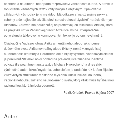
bežného a rituálneho, nepripadá rozprávačovi vonkoncom čudné. A práve to
robí čítanie Vadasových textov vždy novým a objavným. Opakovanie
základných východísk je tu metódou. Má odkazovať na už známe prvky a
schémy a čo najlepšie tak čitateľovi sprostredkovať „typické" narácie čiernych
Afričanov. Zároveň má poukázať aj na pretrvávajúcu fascináciu Afrikou, ktorá
sa prejavila už vo Vadasovej predchádzajúcej knihe. Interpretačná
polyvalencia takto dvojito koncipovaných textov je potom nevyhnutná.
Otázka, či je Vadasov obraz Afriky a mentálneho, alebo, ak chceme,
duševného sveta Afričanov reálny alebo fiktívny, nemá v zmysle istej
autonómnosti literatúry a literárneho diela nijaký význam. Vadasovým cieľom
je ponúknuť čitateľovi nový pohľad na prevládajúce zriedené identitné
odkazy (tie poznáme napr. z textov Michala Hvoreckého) a dnes skôr
výnimočnú autentickosť myslenia. Jeho cieľom je podať do rúk ľuďom žijúcim
v uzavretých štruktúrach vlastného myslenia kľúč k iniciácii do iného,
iracionálneho, kauzálneho neukotveného sveta, ktorý však môže byť iba inou
racionalitou, ktorá im bola odopretá.
Patrik Oriešek, Pravda 9. júna 2007
Autor