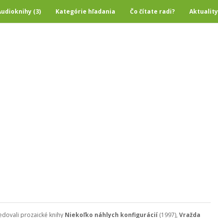
Audioknihy (3)
Kategórie hľadania
Čo čítate radi?
Aktuality
edovali prozaické knihy
Niekoľko náhlych konfigurácií
(1997),
Vražda