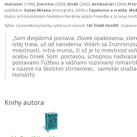
marionet
(1999),
Zverstvo
(2000),
Divák
(2002),
Antikvariát
(2004),
Príz
publikácie:
Dušan Mitana
(monografia, 2000) a
Tajomstvo a vražda. Mod
titulov. Je trojnásobným finalistom literárnej súťaže Poviedka a za svoju tvo
Výber z poviedkovej tvorby vyšiel pod názvom
14x Tomáš Horváth
.
Zostavova
„Som dvojdomá postava, človek opakovania, st
istej trase, už od narodenia. Volám sa Zruriroriz
miestností, intra muros, či už je to miestnosť v
oceľou činiek. Som postavou, schopnou nadviaza
postavami.Túžbou a vášňami rozorvaný romantik,
v názore na školstvo stirnerovec, samotár snažia
Horváth)
Knihy autora