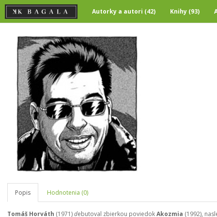
Autorky a autori (42)
Knihy (93)
Popis
Hodnotenia (0)
Tomáš Horváth
(1971)
d
ebutoval zbierkou poviedok
Akozmia
(1992), nasl