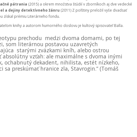
račné pátrania
(2015) a okrem množstva štúdií v zborníkoch aj dve vedecké
el a dejiny detektívneho žánru
(2011) Z poľštiny preložil vyše dvadsať
rbu získal prémiu Literárneho fondu.
teľom knihy a autorom humorného doslovu je kultový spisovateľ Balla.
ereotypu prechodu medzi dvoma domami, po tej
ozi, som literárnou postavou uzavretých
oňajúca starými zväzkami kníh, alebo ostrou
ť absolútny vzťah: ale maximálne s dvoma inými
 ochabnutý dekadent, nihilista, estét nízkeho,
ci sa preskúmať hranice zla, Stavrogin.“ (Tomáš