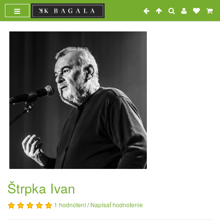
Štrpka Ivan
1 hodnotení
/
Napísať hodnotenie