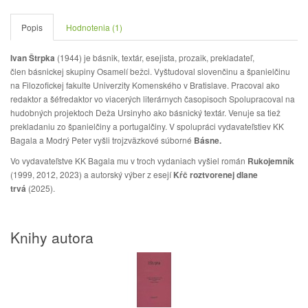
Popis
Hodnotenia (1)
Ivan Štrpka
(1944) je básnik, textár, esejista, prozaik, prekladateľ,
člen básnickej skupiny Osamelí bežci. Vyštudoval slovenčinu a španielčinu
na Filozofickej fakulte Univerzity Komenského v Bratislave. Pracoval ako
redaktor a šéfredaktor vo viacerých literárnych časopisoch Spolupracoval na
hudobných projektoch Deža Ursinyho ako básnický textár. Venuje sa tiež
prekladaniu zo španielčiny a portugalčiny. V spolupráci vydavateľstiev KK
Bagala a Modrý Peter vyšli trojzväzkové súborné
Básne.
Vo vydavateľstve KK Bagala mu v troch vydaniach vyšiel román
Rukojemník
(1999, 2012, 2023) a autorský výber z esejí
Kŕč roztvorenej dlane
trvá
(2025).
Knihy autora