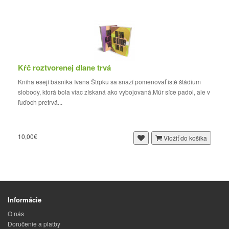
Kŕč roztvorenej dlane trvá
Kniha esejí básnika Ivana Štrpku sa snaží pomenovať isté štádium
slobody, ktorá bola viac získaná ako vybojovaná.Múr síce padol, ale v
ľuďoch pretrvá...
10,00€
Vložiť do košíka
Informácie
O nás
Doručenie a platby