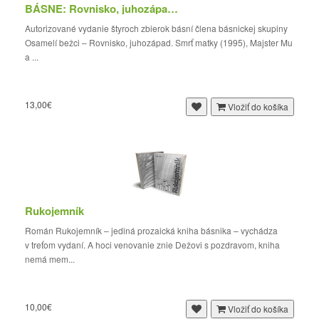
BÁSNE: Rovnisko, juhozápad. Smrť matky / Majster...
Autorizované vydanie štyroch zbierok básní člena básnickej skupiny
Osamelí bežci – Rovnisko, juhozápad. Smrť matky (1995), Majster Mu
a ...
13,00€
Vložiť do košíka
Rukojemník
Román Rukojemník – jediná prozaická kniha básnika – vychádza
v treťom vydaní. A hoci venovanie znie Dežovi s pozdravom, kniha
nemá mem...
10,00€
Vložiť do košíka