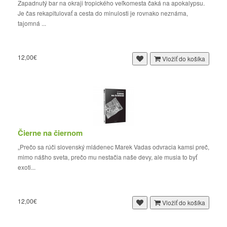
Zapadnutý bar na okraji tropického veľkomesta čaká na apokalypsu.
Je čas rekapitulovať a cesta do minulosti je rovnako neznáma,
tajomná ...
12,00€
Vložiť do košíka
Čierne na čiernom
„Prečo sa rúči slovenský mládenec Marek Vadas odvracia kamsi preč,
mimo nášho sveta, prečo mu nestačia naše devy, ale musia to byť
exoti...
12,00€
Vložiť do košíka