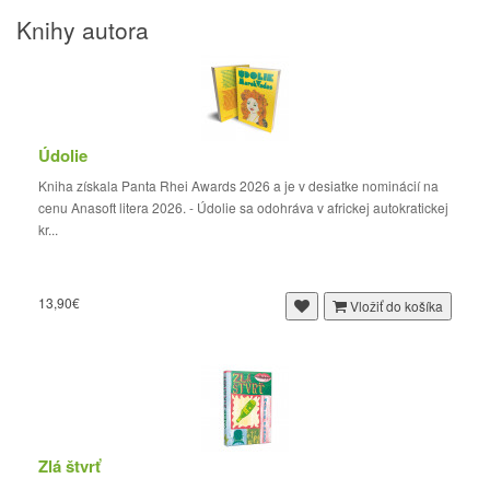
Knihy autora
Údolie
Kniha získala Panta Rhei Awards 2026 a je v desiatke nominácií na
cenu Anasoft litera 2026. - Údolie sa odohráva v africkej autokratickej
kr...
13,90€
Vložiť do košíka
Zlá štvrť