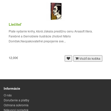
Liečiteľ
Piate vydanie knihy, ktorá získala prestížnu cenu Anasoft litera.
Farebné a čiernobiele ilustrácie zhotovil Mário
Domček.Neopakovateľné prepojenie sve...
12,00€
Vložiť do košíka
Informácie
O nás
Doručenie a platby
Ochrana súkromia
Nákupný poriadok