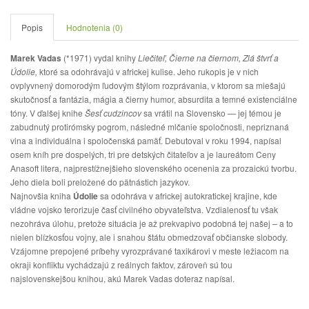
Popis
Hodnotenia (0)
Marek Vadas
(*1971) vydal knihy
Liečiteľ, Čierne na čiernom,
Zlá štvrť a
Údolie,
ktoré sa odohrávajú v africkej kulise. Jeho rukopis je v nich
ovplyvnený domorodým ľudovým štýlom rozprávania, v ktorom sa miešajú
skutočnosť a fantázia, mágia a čierny humor, absurdita a temné existenciálne
tóny. V ďalšej knihe
Šesť cudzincov
sa vrátil na Slovensko — jej témou je
zabudnutý protirómsky pogrom, následné mlčanie spoločnosti, nepriznaná
vina a individuálna i spoločenská pamäť. Debutoval v roku 1994, napísal
osem kníh pre dospelých, tri pre detských čitateľov a je laureátom Ceny
Anasoft litera, najprestížnejšieho slovenského ocenenia za prozaickú tvorbu.
Jeho diela boli preložené do pätnástich jazykov.
Najnovšia kniha
Údolie
sa odohráva v africkej autokratickej krajine, kde
vládne vojsko terorizuje časť civilného obyvateľstva. Vzdialenosť tu však
nezohráva úlohu, pretože situácia je až prekvapivo podobná tej našej – a to
nielen blízkosťou vojny, ale i snahou štátu obmedzovať občianske slobody.
Vzájomne prepojené príbehy vyrozprávané taxikárovi v meste ležiacom na
okraji konfliktu vychádzajú z reálnych faktov, zároveň sú tou
najslovenskejšou knihou, akú Marek Vadas doteraz napísal.