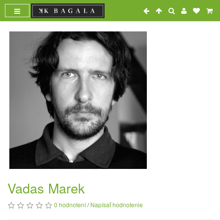
Vadas Marek
0 hodnotení
/
Napísať hodnotenie