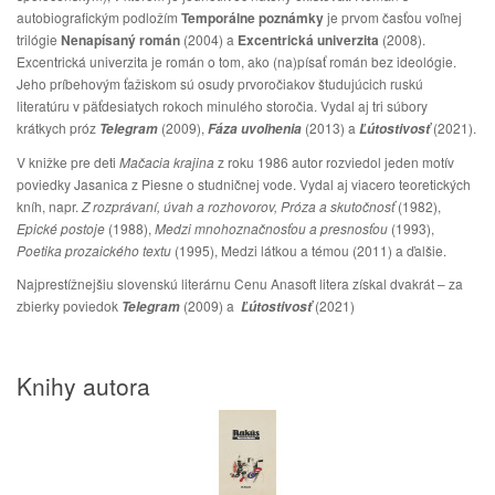
autobiografickým podložím
Temporálne poznámky
je prvom časťou voľnej
trilógie
Nenapísaný román
(2004) a
Excentrická univerzita
(2008).
Excentrická univerzita je román o tom, ako (na)písať román bez ideológie.
Jeho príbehovým ťažiskom sú osudy prvoročiakov študujúcich ruskú
literatúru v päťdesiatych rokoch minulého storočia. Vydal aj tri súbory
krátkych próz
(2009),
(2013) a
(2021).
Telegram
Fáza uvoľnenia
Ľútostivosť
V knižke pre deti
Mačacia krajina
z roku 1986 autor rozviedol jeden motív
poviedky Jasanica z Piesne o studničnej vode. Vydal aj viacero teoretických
kníh, napr.
Z rozprávaní, úvah a rozhovorov,
Próza a skutočnosť
(1982),
Epické postoje
(1988),
Medzi mnohoznačnosťou a presnosťou
(1993),
Poetika prozaického textu
(1995), Medzi látkou a témou (2011) a ďalšie.
Najprestížnejšiu slovenskú literárnu Cenu Anasoft litera získal dvakrát – za
zbierky poviedok
(2009) a
(2021)
Telegram
Ľútostivosť
Knihy autora