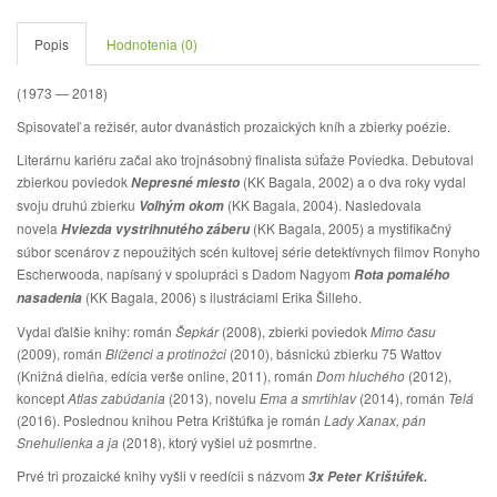
Popis
Hodnotenia (0)
(1973 — 2018)
Spisovateľ a režisér, autor dvanástich prozaických kníh a zbierky poézie.
Literárnu kariéru začal ako trojnásobný finalista súťaže Poviedka. Debutoval
zbierkou poviedok
(KK Bagala, 2002) a o dva roky vydal
Nepresné miesto
svoju druhú zbierku
(KK Bagala, 2004). Nasledovala
Voľným okom
novela
(KK Bagala, 2005) a mystifikačný
Hviezda vystrihnutého záberu
súbor scenárov z nepoužitých scén kultovej série detektívnych filmov Ronyho
Escherwooda, napísaný v spolupráci s Dadom Nagyom
Rota pomalého
(KK Bagala, 2006) s ilustráciami Erika Šilleho.
nasadenia
Vydal ďalšie knihy: román
Šepkár
(2008), zbierki poviedok
Mimo času
(2009), román
Blíženci a protinožci
(2010), básnickú zbierku 75 Wattov
(Knižná dielňa, edícia verše online, 2011), román
Dom hluchého
(2012),
koncept
Atlas zabúdania
(2013), novelu
Ema a smrtihlav
(2014), román
Telá
(2016). Poslednou knihou Petra Krištúfka je román
Lady Xanax, pán
Snehulienka a ja
(2018), ktorý vyšiel už posmrtne.
Prvé tri prozaické knihy vyšli v reedícii s názvom
3x Peter Krištúfek.