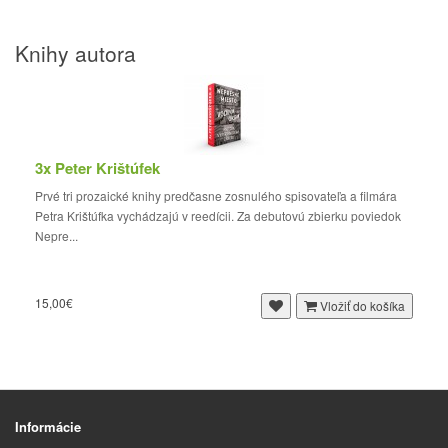
Knihy autora
3x Peter Krištúfek
Prvé tri prozaické knihy predčasne zosnulého spisovateľa a filmára
Petra Krištúfka vychádzajú v reedícii. Za debutovú zbierku poviedok
Nepre...
15,00€
Vložiť do košíka
Informácie