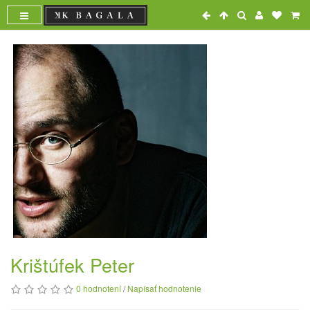
Krištúfek Peter
0 hodnotení
/
Napísať hodnotenie