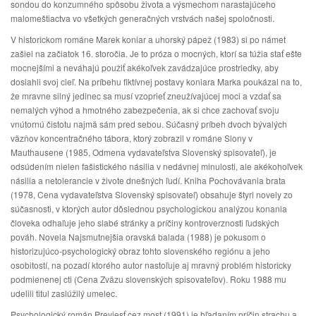
sondou do konzumného spôsobu života a výsmechom narastajúceho
malomeštiactva vo všetkých generačných vrstvách našej spoločnosti.
V historickom románe Marek koniar a uhorský pápež (1983) si po námet
zašiel na začiatok 16. storočia. Je to próza o mocných, ktorí sa túžia stať ešte
mocnejšími a neváhajú použiť akékoľvek zavádzajúce prostriedky, aby
dosiahli svoj cieľ. Na príbehu fiktívnej postavy koniara Marka poukázal na to,
že mravne silný jedinec sa musí vzoprieť zneužívajúcej moci a vzdať sa
nemalých výhod a hmotného zabezpečenia, ak si chce zachovať svoju
vnútornú čistotu najmä sám pred sebou. Súčasný príbeh dvoch bývalých
väzňov koncentračného tábora, ktorý zobrazil v románe Slony v
Mauthausene (1985, Odmena vydavateľstva Slovenský spisovateľ), je
odsúdením nielen fašistického násilia v nedávnej minulosti, ale akékohoľvek
násilia a netolerancie v živote dnešných ľudí. Kniha Pochovávania brata
(1978, Cena vydavateľstva Slovenský spisovateľ) obsahuje štyri novely zo
súčasnosti, v ktorých autor dôslednou psychologickou analýzou konania
človeka odhaľuje jeho slabé stránky a príčiny kontroverznosti ľudských
pováh. Novela Najsmutnejšia oravská balada (1988) je pokusom o
historizujúco-psychologický obraz tohto slovenského regiónu a jeho
osobitostí, na pozadí ktorého autor nastoľuje aj mravný problém historicky
podmienenej cti (Cena Zväzu slovenských spisovateľov). Roku 1988 mu
udelili titul zaslúžilý umelec.
Psychologický román Previesť cez most (1991) je hľadaním príčin strachu a