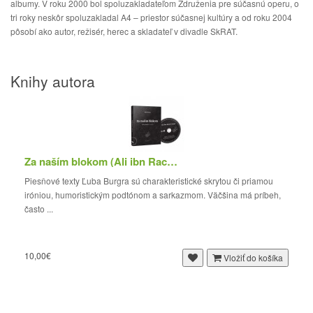
albumy. V roku 2000 bol spoluzakladateľom Združenia pre súčasnú operu, o
tri roky neskôr spoluzakladal A4 – priestor súčasnej kultúry a od roku 2004
pôsobí ako autor, režisér, herec a skladateľ v divadle SkRAT.
Knihy autora
Za naším blokom (Ali ibn Rachid a iné texty)
Piesňové texty Ľuba Burgra sú charakteristické skrytou či priamou
iróniou, humoristickým podtónom a sarkazmom. Väčšina má príbeh,
často ...
10,00€
Vložiť do košíka