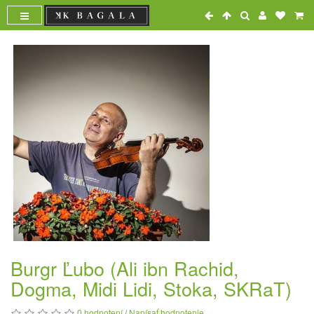
Burgr Ľubo (Ali ibn Rachid,
Dogma, Midi Lidi, Stoka, SKRaT)
0 hodnotení
/
Napísať hodnotenie