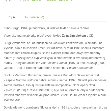
Popis
Hodnotenia (0)
Ľubo Burgr (1964) je hudobník, skladateľ, textár, herec a režisér.
V ponuke máme zbierku piesňových textov
Za naším blokom
s CD.
Burgr vyštudoval hru na husliach na košickom konzervatóriu a skladbu na
Vysokej škole múzických umení v Bratislave. V roku 1986 spolu s Martinom
Marinčákom založil skupinu
Ali ibn Rachid
, ktorej debutový rovnomenný
album (1992) výrazne ovplyvnil vývoj a smerovanie slovenskej alternatívnej
hudby. Druhý album sa tiež volal
Ali ibn Rachid
(1997) a tretí
Dancing
(2009).
Od roku 1995 je členom hudobného ansámblu
Požoň Sentimental
.
Spolu s Martinom Burlasom, Zuzou Piussi a Danielom Salontayom hral
v kapele
Dogma
, s ktorou nahral album
Dilema
(1999). Skladá pre orchester,
sólové nástroje, ako aj inštrumentálne kompozície. Zložil opery
Smrť
v kuchyni
(2000) a
Tête-à-tête
(2002) a je tiež autorom hudby a hudobných
textov k mnohým divadelným produkciám. V roku 2018 vydal s Pjonim album
Výletné lode
.
Do divadelného združenia Stoka vstúpil v 1991 a spolu s hercami nahral dva