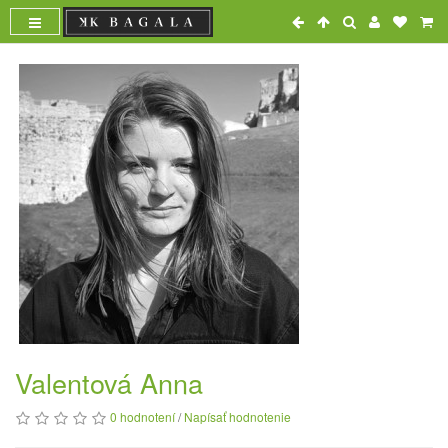
Valentová Anna
0 hodnotení
/
Napísať hodnotenie