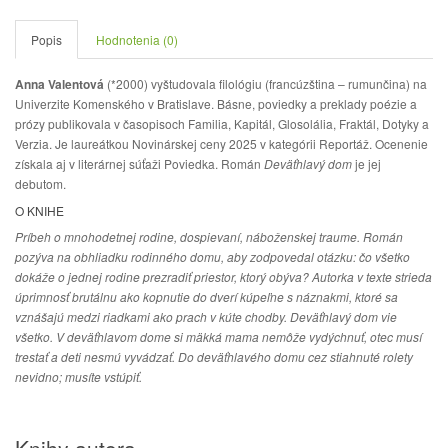
Popis
Hodnotenia (0)
Anna Valentová
(*2000) vyštudovala filológiu (francúzština – rumunčina) na
Univerzite Komenského v Bratislave. Básne, poviedky a preklady poézie a
prózy publikovala v časopisoch Familia, Kapitál, Glosolália, Fraktál, Dotyky a
Verzia. Je laureátkou Novinárskej ceny 2025 v kategórii Reportáž. Ocenenie
získala aj v literárnej súťaži Poviedka. Román
Deväťhlavý dom
je jej
debutom.
O KNIHE
Príbeh o mnohodetnej rodine, dospievaní, náboženskej traume. Román
pozýva na obhliadku rodinného domu, aby zodpovedal otázku: čo všetko
dokáže o jednej rodine prezradiť priestor, ktorý obýva? Autorka v texte strieda
úprimnosť brutálnu ako kopnutie do dverí kúpeľne s náznakmi, ktoré sa
vznášajú medzi riadkami ako prach v kúte chodby. Deväťhlavý dom vie
všetko. V deväťhlavom dome si mäkká mama nemôže vydýchnuť, otec musí
trestať a deti nesmú vyvádzať. Do deväťhlavého domu cez stiahnuté rolety
nevidno; musíte vstúpiť.