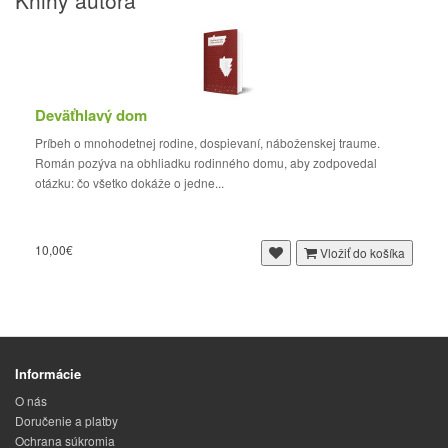
Knihy autora
Deväťhlavý dom
Príbeh o mnohodetnej rodine, dospievaní, náboženskej traume.
Román pozýva na obhliadku rodinného domu, aby zodpovedal
otázku: čo všetko dokáže o jedne...
10,00€
Vložiť do košíka
Informácie
O nás
Doručenie a platby
Ochrana súkromia