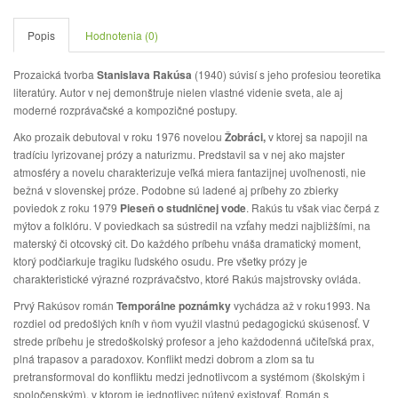
Popis
Hodnotenia (0)
Prozaická tvorba
Stanislava Rakúsa
(1940) súvisí s jeho profesiou teoretika
literatúry. Autor v nej demonštruje nielen vlastné videnie sveta, ale aj
moderné rozprávačské a kompozičné postupy.
Ako prozaik debutoval v roku 1976 novelou
Žobráci,
v ktorej sa napojil na
tradíciu lyrizovanej prózy a naturizmu. Predstavil sa v nej ako majster
atmosféry a novelu charakterizuje veľká miera fantazijnej uvoľnenosti, nie
bežná v slovenskej próze. Podobne sú ladené aj príbehy zo zbierky
poviedok z roku 1979
Pieseň o studničnej vode
. Rakús tu však viac čerpá z
mýtov a folklóru. V poviedkach sa sústredil na vzťahy medzi najbližšími, na
materský či otcovský cit. Do každého príbehu vnáša dramatický moment,
ktorý podčiarkuje tragiku ľudského osudu. Pre všetky prózy je
charakteristické výrazné rozprávačstvo, ktoré Rakús majstrovsky ovláda.
Prvý Rakúsov román
Temporálne poznámky
vychádza až v roku1993. Na
rozdiel od predošlých kníh v ňom využil vlastnú pedagogickú skúsenosť. V
strede príbehu je stredoškolský profesor a jeho každodenná učiteľská prax,
plná trapasov a paradoxov. Konflikt medzi dobrom a zlom sa tu
pretransformoval do konfliktu medzi jednotlivcom a systémom (školským i
spoločenským), v ktorom je jednotlivec nútený existovať. Román s