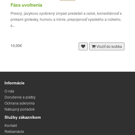
Fáza uvoľnenia
Presný, jazykovo vycibrený zmysel predetail a celok, komediálnosť s
prvkami grotesky, humoru a irónie, prepojenosť vysokého a nízkeho,
s...
10,00€
Vložiť do košíka
Informácie
O nás
Doručenie a platby
Ochrana súkromia
Nákupný poriadok
Služby zákazníkom
Kontakt
Reklamácie