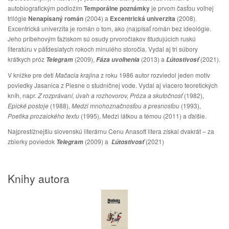
autobiografickým podložím
Temporálne poznámky
je prvom časťou voľnej
trilógie
Nenapísaný román
(2004) a
Excentrická univerzita
(2008).
Excentrická univerzita je román o tom, ako (na)písať román bez ideológie.
Jeho príbehovým ťažiskom sú osudy prvoročiakov študujúcich ruskú
literatúru v päťdesiatych rokoch minulého storočia. Vydal aj tri súbory
krátkych próz
(2009),
(2013) a
(2021).
Telegram
Fáza uvoľnenia
Ľútostivosť
V knižke pre deti
Mačacia krajina
z roku 1986 autor rozviedol jeden motív
poviedky Jasanica z Piesne o studničnej vode. Vydal aj viacero teoretických
kníh, napr.
Z rozprávaní, úvah a rozhovorov,
Próza a skutočnosť
(1982),
Epické postoje
(1988),
Medzi mnohoznačnosťou a presnosťou
(1993),
Poetika prozaického textu
(1995), Medzi látkou a témou (2011) a ďalšie.
Najprestížnejšiu slovenskú literárnu Cenu Anasoft litera získal dvakrát – za
zbierky poviedok
(2009) a
(2021)
Telegram
Ľútostivosť
Knihy autora