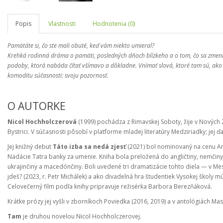
Popis
Vlastnosti
Hodnotenia (0)
Pamätáte si, čo ste mali obuté, keď vám niekto umieral?
Krehká rodinná dráma o pamäti, posledných dňoch blízkeho a o tom, čo sa zmení pr
podoby, ktorá nabáda čítať všímavo a dôkladne. Vnímať slová, ktoré tam sú, ako 
komoditu súčasnosti: svoju pozornosť.
O AUTORKE
Nicol Hochholczerová
(1999) pochádza z Rimavskej Soboty, žije v Nových
Bystrici. V súčasnosti pôsobí v platforme mladej literatúry Medziriadky; jej 
Jej knižný debut
Táto izba sa nedá zjesť
(2021) bol nominovaný na cenu Ana
Nadácie Tatra banky za umenie. Kniha bola preložená do angličtiny, nemčiny, šp
ukrajinčiny a macedónčiny. Boli uvedené tri dramatizácie tohto diela — v Me
jdeš? (2023, r. Petr Michálek) a ako divadelná hra študentiek Vysokej školy mú
Celovečerný film podľa knihy pripravuje režisérka Barbora Berezňáková.
Krátke prózy jej vyšli v zborníkoch Poviedka (2016, 2019) a v antológiách M
Tam
je druhou novelou Nicol Hochholczerovej.