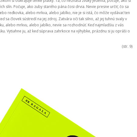
íkom si odkrajuje tenké plátky. Tá, čo neznáša zvuky jedenia, počuje, ako si
h slín. Počuje, ako zuby starého pána čosi drvia. Nevie presne určiť, čo sa
o reďkovka, alebo mrkva, alebo jablko, nie je si istá, čo môže vydávať ten
eď sa človek sústredí na jej zdroj. Zatvára oči tak silno, až jej tuhnú svaly v
u, alebo mrkvu, alebo jablko, nevie sa rozhodnúť. Keď najmladšiu z vás
. Vytiahne ju, až keď súprava zahrkoce na výhybke, prázdnu si ju opráši o
(str. 9)