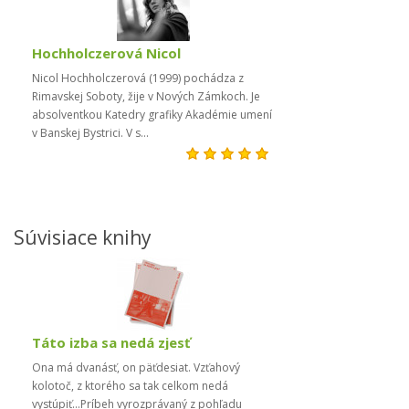
Hochholczerová Nicol
Nicol Hochholczerová (1999) pochádza z
Rimavskej Soboty, žije v Nových Zámkoch. Je
absolventkou Katedry grafiky Akadémie umení
v Banskej Bystrici. V s...
Súvisiace knihy
Táto izba sa nedá zjesť
Ona má dvanásť, on päťdesiat. Vzťahový
kolotoč, z ktorého sa tak celkom nedá
vystúpiť...Príbeh vyrozprávaný z pohľadu