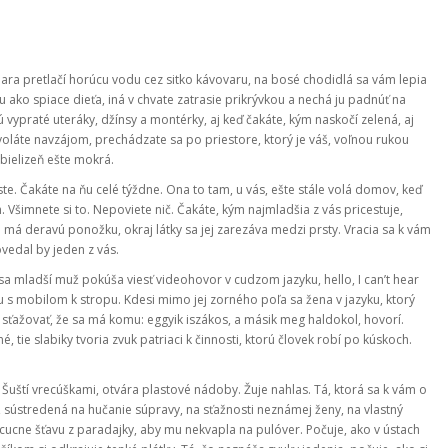
ara pretlačí horúcu vodu cez sitko kávovaru, na bosé chodidlá sa vám lepia
ou ako spiace dieťa, iná v chvate zatrasie prikrývkou a nechá ju padnúť na
nú vypraté uteráky, džínsy a montérky, aj keď čakáte, kým naskočí zelená, aj
voláte navzájom, prechádzate sa po priestore, ktorý je váš, voľnou rukou
 bielizeň ešte mokrá.
ste. Čakáte na ňu celé týždne. Ona to tam, u vás, ešte stále volá domov, keď
šimnete si to. Nepoviete nič. Čakáte, kým najmladšia z vás pricestuje,
e má deravú ponožku, okraj látky sa jej zarezáva medzi prsty. Vracia sa k vám
ovedal by jeden z vás.
u sa mladší muž pokúša viesť videohovor v cudzom jazyku, hello, I can’t hear
ku s mobilom k stropu. Kdesi mimo jej zorného poľa sa žena v jazyku, ktorý
čo sťažovať, že sa má komu: eggyik iszákos, a másik meg haldokol, hovorí.
, tie slabiky tvoria zvuk patriaci k činnosti, ktorú človek robí po kúskoch.
y. Šuští vrecúškami, otvára plastové nádoby. Žuje nahlas. Tá, ktorá sa k vám o
nu, sústredená na hučanie súpravy, na sťažnosti neznámej ženy, na vlastný
vycucne šťavu z paradajky, aby mu nekvapla na pulóver. Počuje, ako v ústach