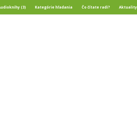
Audioknihy (3)
Kategórie hľadania
Čo čítate radi?
Aktuality