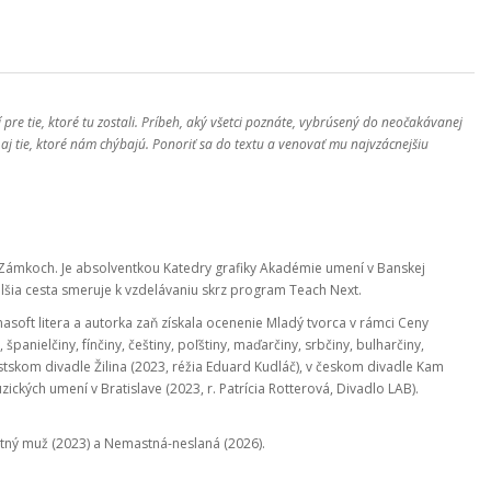
e tie, ktoré tu zostali. Príbeh, aký všetci poznáte, vybrúsený do neočakávanej
aj tie, ktoré nám chýbajú. Ponoriť sa do textu a venovať mu najvzácnejšiu
 Zámkoch. Je absolventkou Katedry grafiky Akadémie umení v Banskej
ďalšia cesta smeruje k vzdelávaniu skrz program Teach Next.
soft litera a autorka zaň získala ocenenie Mladý tvorca v rámci Ceny
anielčiny, fínčiny, češtiny, poľštiny, maďarčiny, srbčiny, bulharčiny,
stskom divadle Žilina (2023, réžia Eduard Kudláč), v českom divadle Kam
zických umení v Bratislave (2023, r. Patrícia Rotterová, Divadlo LAB).
astný muž (2023) a Nemastná-neslaná (2026).