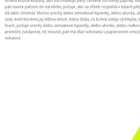
omieľa krúžok klobásy, ako mu mľaskajú pery, červené od mletej papriky. Nož
pán vsunie palcom do úst kôrku, počuje, ako sa chlieb rozpúšťa v ústach plnýc
dá takto chrúmať. Možno orechy alebo zemiakové lupienky, alebo uhorka, aleb
zvuk, kvôli ktorému jej šklbne telom. Kdesi čítala, že bolesť ustúpi rýchlejšie, k
lícach, počuje orechy alebo zemiakové lupienky, alebo uhorku, alebo reďkovk
premôže zvedavosť, nič neuvidí, pán má dlaň schovanú v papierovom vrecúšku
nohavice.