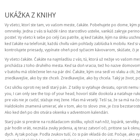
UKÁŽKA Z KNIHY
Vy všetci, ktorí ste tam, vo vašom meste, čakáte. Pobehujete po dome, kým p
omrvinky. Jedna z vás si každé ráno starostlivo ustelie, vankúš zakryje perin
posteľ. Vy všetci k sebe po celý čas patríte, aj keď čakáte, kým na slnku usch
keď čakáte na telefonát, každú chvíľu vám pohľady zablúdia k mobilu. Keď si 
kontrolujete priesady, vypínate oheň pod syčiacim kávovarom, skúšate, či je
Vy všetci čakáte. Čakáte na najmladšiu z vás, tú, ktorá už nežije vo vašom me
prichádza z toho druhého mesta. Keď sa doň vracia, tiež ho nazve domovom. V
v batohu má oblečenie len na pár dní. Čakáte, kým ona sedí vo vlaku a cíti, ž
zriedkavejšie, ako by ste chceli. Zriedkavejšie, ako by chcela. Taký je život, p
Cez uličku oproti nej sedí starý pán. Z tašky si vyťahuje desiatu, oproti nem
you, I can only see the top of your head, hovorí stále dookola a naťahuje ru
pre vás nie je cudzí, sťažuje inej žene. Hlas má veselý. Teší sa, že sa má na 
Haldokolni znamená umierať, ale v tom, ako to slovo znie, je čosi bezstarostné
Ako keď deň po dni otvára okienka v adventnom kalendári.
Starý pán si prestrie na rozkladacom stolíku, vyloží naň nôž, lopárik, servítk
pár hodín vráti, neznáša zvuky jedenia, aj teraz zatvorí oči, pritisne sa k ok
dych. Aj tak počuje. Podľa zvukov tuší, čo si pán vkladá do úst. Počuje, ako 