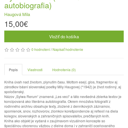
autobiografia)
Haugová Mila
15,00€
Vložiť do košíka
0 hodnotení
/
Napísať hodnotenie
Popis
Vlastnosti
Hodnotenia (0)
Kniha úvah nad životom, plynutím času. Mottom esejí, glos, fragmentov aj
zárodkov básní slovenskej poetky Mily Haugovej (*1942) je život rodinný, aj
spoločenský.
Názov „Sylwa Rerum“ znamená „Les vecí“ a táto nevšedná zbierka textov je
koncipovaná ako literárna autobiografia. Okrem množstva fotografií z
rodinného archívu obsahuje texty, zložené z denníkových záznamov,
spomienok, snov, rozhovorov, zlomkov korešpondencie aj reflexií na diela
kolegov, slovenských a zahraničných spisovateľov, prečítaných kníh.
Kniha ako objekt je vydaná v zaujímavom vizuálnom koncepte so
špeciálnou otvorenou väzbou z dielne doma i v zahraničí oceňovaného