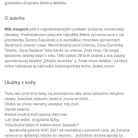
grafického dizajnéra Martina Mistríka.
O autorke
Mila Haugová
patrí k najprekladanejším poetkám súčasnej slovnenskej
literatúry. Prednedávnom prevzala najvyššie štátne vyznamenanie z rúk
prezidentky Zuzany Čaputovej a je laureátkou množstva významných
literárnych ocenení (napr. Merzinárodná cena Vilenica, Cena Dominika
Tatarku, Cena Nadácie Tatra banky za umenie, Zlatá vlna). Od svojej
debutovej zbierky básní v roku 1980 vydala 28 kníh poézie a dva zväzky
spomienkovej beletrie „Zrkadlo dovnútra“ a „Tvrdé drevo detstva,“ na ktoré
voľne nadväzuje aj najnovšia autobiografická kniha „
Sylwa
rerum“.
Ukážky z knihy
Ticho ako prvá línia farby, na priezračnom skle okna odrazené nehybné
oblaky: čokoľvek vyslovím, bude to znova len ticho…
Otvára sa znova návratný cestopis: môj život.
Zázrak písania.
Krehká hrudná kosť nesúca vtáčí hlas.
Luk: divé srdce: singularita túžby.
Vzducholoď alebo to krásne slovo Zeppelin?
… špirálovitá galaxia NGC 3521 sa nachádza v súhvezdí Leva, jej zranené
ramená sa vystierajú hlboko do vesmíru… jednotlivé ramená špirály sú