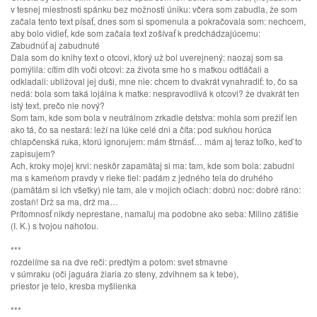
v tesnej miestnosti spánku bez možnosti úniku: včera som zabudla, že som
začala tento text písať, dnes som si spomenula a pokračovala som: nechcem,
aby bolo vidieť, kde som začala text zošívať k predchádzajúcemu:
Zabudnúť aj zabudnuté
Dala som do knihy text o otcovi, ktorý už bol uverejnený: naozaj som sa
pomýlila: cítim dlh voči otcovi: za života sme ho s matkou odtláčali a
odkladali: ubližoval jej duši, mne nie: chcem to dvakrát vynahradiť: to, čo sa
nedá: bola som taká lojálna k matke: nespravodlivá k otcovi? že dvakrát ten
istý text, prečo nie nový?
Som tam, kde som bola v neutrálnom zrkadle detstva: mohla som prežiť len
ako tá, čo sa nestará: leží na lúke celé dni a číta: pod sukňou horúca
chlapčenská ruka, ktorú ignorujem: mám štrnásť… mám aj teraz toľko, keď to
zapisujem?
Ach, kroky mojej krvi: neskôr zapamätaj si ma: tam, kde som bola: zabudni
ma s kameňom pravdy v rieke tiel: padám z jedného tela do druhého
(pamätám si ich všetky) nie tam, ale v mojich očiach: dobrú noc: dobré ráno:
zostaň! Drž sa ma, drž ma…
Prítomnosť nikdy neprestane, namaľuj ma podobne ako seba: Milino zátišie
(I. K.) s tvojou nahotou.
***
rozdelíme sa na dve reči: predtým a potom: svet stmavne
v súmraku (oči jaguára žiaria zo steny, zdvihnem sa k tebe),
priestor je telo, kresba myšlienka
***