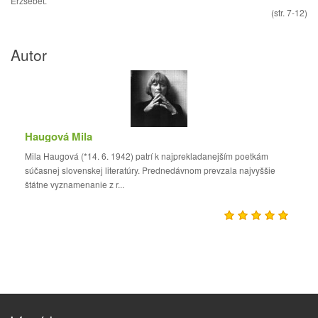
Erzsébet.
(str. 7-12)
Autor
Haugová Mila
Mila Haugová (*14. 6. 1942) patrí k najprekladanejším poetkám
súčasnej slovenskej literatúry. Prednedávnom prevzala najvyššie
štátne vyznamenanie z r...