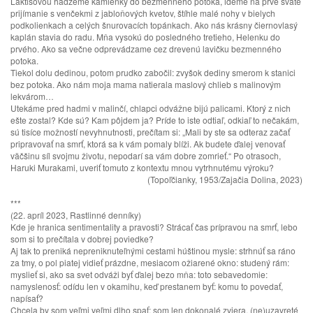
Laktišovou hádžeme kamienky do bezmenného potoka, ideme na prvé sväté
prijímanie s venčekmi z jabloňových kvetov, štíhle malé nohy v bielych
podkolienkach a celých šnurovacích topánkach. Ako nás krásny čiernovlasý
kaplán stavia do radu. Mňa vysokú do posledného tretieho, Helenku do
prvého. Ako sa večne odprevádzame cez drevenú lavičku bezmenného
potoka.
Tiekol dolu dedinou, potom prudko zabočil: zvyšok dediny smerom k stanici
bez potoka. Ako nám moja mama natierala maslový chlieb s malinovým
lekvárom…
Utekáme pred hadmi v malinčí, chlapci odvážne bijú palicami. Ktorý z nich
ešte zostal? Kde sú? Kam pôjdem ja? Príde to iste odtiaľ, odkiaľ to nečakám,
sú tisíce možností nevyhnutnosti, prečítam si: „Mali by ste sa odteraz začať
pripravovať na smrť, ktorá sa k vám pomaly blíži. Ak budete ďalej venovať
väčšinu síl svojmu životu, nepodarí sa vám dobre zomrieť.“ Po otrasoch,
Haruki Murakami, uveriť tomuto z kontextu mnou vytrhnutému výroku?
(Topoľčianky, 1953/Zajačia Dolina, 2023)
***
(22. apríl 2023, Rastlinné denníky)
Kde je hranica sentimentality a pravosti? Strácať čas prípravou na smrť, lebo
som si to prečítala v dobrej poviedke?
Aj tak to preniká nepreniknuteľnými cestami húštinou mysle: strhnúť sa ráno
za tmy, o pol piatej vidieť prázdne, mesiacom ožiarené okno: studený rám:
myslieť si, ako sa svet odváži byť ďalej bezo mňa: toto sebavedomie:
namyslenosť: odídu len v okamihu, keď prestanem byť: komu to povedať,
napísať?
Chcela by som veľmi veľmi dlho spať: som len dokonalé zviera, (ne)uzavreté