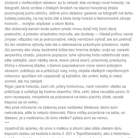
zložené z vločkovitých oblakov: sú to oblasti, kde vznikajú nové hviezdy: na
fotografii, ktorá vznikla v čilských Andách na stanici hviezdnej stráže
pozorujúcej južnú oblohu, vidíme plno detailov: galaxia na fotografii má farbu
ľudskej pokožky, na nej ležia žlté a biele body hviezd a fialovomodré závoje
hmlovín… motýlie: eliptické: s okom Boha.
Ako dokonalý kameň bude potom predo mnou ležať môj život, ktorý
prekročím, a priestor chladného miznutia, ale dovtedy — hľadať príčinu nemá
zmysel: víťazstvo nie je jednoznačné, nikdy nemôžem vyhrať, ale ani prehrať.
Sú len relatívne výhody, kde ide o obkolesenie prázdnych priestorov: rastie
(to) pomaly ako vlasy, bezbrehá túžba bez hranice dotyku: ovíja sa: zarastú
serpentíny chladu, plazenie poplazov: tuhé výhonky tvrdo odstrihnuté rastú
ešte ostrejšie: zavri všetky okná, dvere (okná dverí), priechody, prieduchy,
trhliny v drevenej dlážke, v bielom popraskanom múre celom pokrytom
obrazmi: zväčšujú sa a približujú ruky, nohy, objatia všetkých neprítomných
milencov: spočítam ich naspamäť, aj každého, kto unikol: keby si nebol
zomrel, tak ma zabiješ.
Rigel, jasná hviezda, zavri oči, prikry hmlovinou, nech nevidím: všetko sa
približuje a vzďaľuje tej hodine okamihu: číha, vetrí, dáva neustále pozor, či
som nezaspala, nevystrela sa pripravená na bielu plachtu (čisté, opraté
trepocú sa vo vetre).
Ako prvé milovanie na žatevnej praxi neďaleko Strekova: skoro som
nekrvácala, ešte to nebolo dokonalé. Ráno mlčky pozeráme na seba, on
láskavo, ja s nedôverou (to bolo všetko? pýtala som sa nemo).
***
Upadnúť do spánku, do snov s matkou a otcom (ako stále utekám dolu
kopcom cestou od kostola k domu č. 201 v Topoľčiankach), ako s Helenkou