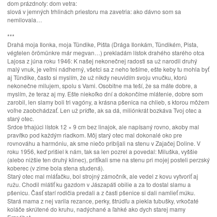
dom prázdnoty: dom vetra:
slová v jemných trhlinách priestoru ma zavetria: ako dávno som sa
nemilovala…
***
Drahá moja Ilonka, moja Tündike, Pišta (Drága Ilonkám, Tündikém, Pista,
végtelen örömünkre már megvan…) prekladám lístok drahého starého otca
Lajosa z júna roku 1946: K našej nekonečnej radosti sa už narodil druhý
malý vnuk, je veľmi nádherný, všetci sa z neho tešíme, ešte keby tu mohla byť
aj Tündike, často si myslím, že už nikdy neuvidím svoju vnučku, ktorú
nekonečne milujem, spolu s Vami. Osobitne ma teší, že sa máte dobre, a
myslím, že teraz aj my. Ešte niekoľko dní a dokončíme mlátenie, dobre som
zarobil, len slamy boli tri vagóny, a krásna pšenica na chlieb, s ktorou môžem
voľne zaobchádzať. Len už príďte, ak sa dá, miliónkrát bozkáva Tvoj otec a
starý otec.
Srdce trhajúci lístok 12 × 9 cm bez linajok, ale napísaný rovno, akoby mal
pravítko pod každým riadkom. Môj starý otec mal dokonalé oko pre
rovnováhu a harmóniu, ak sme niečo pribíjali na stenu v Zajačej Doline. V
roku 1956, keď prišiel k nám, tak sa len pozrel a povedal: Miluška, vyššie
(alebo nižšie ten druhý klinec), pritĺkali sme na stenu pri mojej posteli perzský
koberec (v zime bola stena studená).
Starý otec mal mláťačku, bol strojný zámočník, ale vedel z kovu vytvoriť aj
ružu. Chodil mlátiť ku gazdom v Jászapáti obilie a za to dostal slamu a
pšenicu. Časť starí rodičia predali a z časti pšenice si dali namlieť múku.
Stará mama z nej varila rezance, perky, štrúdľu a piekla tubušky, vrkočaté
koláče skrútené do kruhu, nadýchané a ľahké ako dych starej mamy