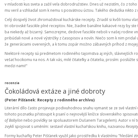
v mladosti kus sveta a zažil veľa dobrodružstiev. Dnes už nezistím, čo z toho
mu veril a vzhliadal som k nemu s posvätnou úctou. Takého deduška nikto z m
Celý dospelý život zhromažďoval kuchárske recepty. Zriadil si kvôli tomu vla
tri obrovské fascikle plné receptov. Nie, žiadne banálne kakaové rezy by st
ba niekedy až bizarný. Samozrejme, dedove fascikle neboli v našej rodine 
pribúdali nové a nové výstrižky z časopisov a novín. Niečo som k nim pridal
že generáciami overených, a k tomu zopár možno zábavných príhod z mojej 
Niektoré recepty sú predmetom rodinného tajomstva aj iných, slávnejších rodí
vešať hocikomu na nos. A tak vás, milé čitateľky a čitatelia, prosím: poslúžte s
medzi nami!"
recenzia
Čokoládová extáze a jiné dobroty
(Peter Pišťanek: Recepty z rodinného archívu)
Literární dílo často projevuje podivuhodnou snahu vymanit se ze své vlastní 
tohoto poznatku přistoupit k psaní o nejnovější knížce slovenského spisov
of Babylon
nebo povídky se spoluautorem Dušanem Taragelem). Autor v ní tot
zvyklí spojovat s uměním: sestavil vlastní kuchařskou knihu, nazvanou
Recepty
Formy kuchařky Peter Pišťanek využil jako prostředku k vlastnímu "hledání z