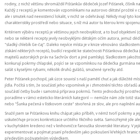
rodiny, z nichž většinu shromáždil Pišťankův dědeček Jozef Pišťanek, číšník n
Každý z receptů je komentován vzpomínkami na autorovo dětství prožité v ci
ale i smutek nad neexistencí lokalit, v nichž se odehrávají. Někdy mají tyto 
charakteristiky prostředí nebo situace, s níž má autor tu kterou krmi spojenu,
Kritériem výběru receptů je většinou jejich neobvyklost, a to buď objektivní 
nebo se některé recepty jevily neobvyklými dětským očím autora, jemuž dědeč
"sladký chlebík Ge-čaj". Daleko nejvíce místa je v knize věnováno sladkost
získání některých receptů, budící respekt ke statečnosti Pišťankova dědečka 
majitelů autorských práv na Sachrův dort a jiné pamlsky). Sladkostem jakožto
konkurují pokrmy chlapské, pojící se se vzpomínkou na dědečka gurmána nebo 
salát s kyselými rybami, několik druhů gulášů, smažené syrečky atd.
Peter Pišťanek pochopil, jak úzce souvisí s naší pamětí chuť a jak důležité 
jídla. Počítá s tím, že součástí jeho vzpomínek je i zhmotnění těchto obřadů 
součástí četby bude i samotná příprava pokrmů. Tento jednoduchý prostředek
poradíme v rámci esteticko-literárních kategorií — nemůže nám zde totiž stač
nebo "Šunka pečená v lístkovom ceste" stvořená ze slov, ale pro naplnění a
Snažil jsem se Pišťankovu knihu chápat jako příběh, v němž tvoří pokrmy a je
uskutečňuje proces konkretizace určitého fikčního světa. Samozřejmě jde ale 
v kuchyňském kredenci než v knihovničce fanouška slovenské literatury. V její
experimentovat a pojímat psaní především jako pokoušení křehkých hranic m
především poživatelným výsledkem.