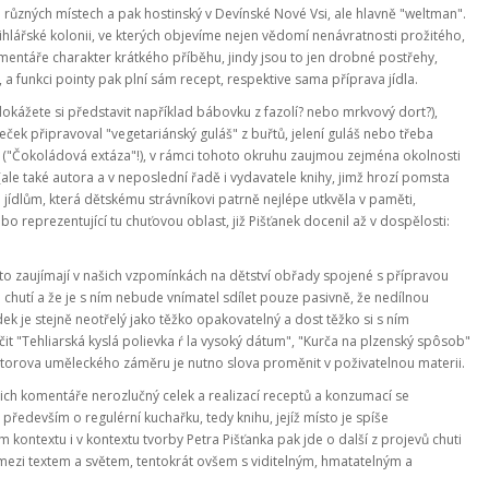
a různých místech a pak hostinský v Devínské Nové Vsi, ale hlavně "weltman".
hlářské kolonii, ve kterých objevíme nejen vědomí nenávratnosti prožitého,
komentáře charakter krátkého příběhu, jindy jsou to jen drobné postřehy,
 a funkci pointy pak plní sám recept, respektive sama příprava jídla.
(dokážete si představit například bábovku z fazolí? nebo mrkvový dort?),
ek připravoval "vegetariánský guláš" z buřtů, jelení guláš nebo třeba
em ("Čokoládová extáza"!), v rámci tohoto okruhu zaujmou zejména okolnosti
(ale také autora a v neposlední řadě i vydavatele knihy, jimž hrozí pomsta
 jídlům, která dětskému strávníkovi patrně nejlépe utkvěla v paměti,
reprezentující tu chuťovou oblast, již Pišťanek docenil až v dospělosti:
místo zaujímají v našich vzpomínkách na dětství obřady spojené s přípravou
a chutí a že je s ním nebude vnímatel sdílet pouze pasivně, že nedílnou
 je stejně neotřelý jako těžko opakovatelný a dost těžko si s ním
it "Tehliarská kyslá polievka ŕ la vysoký dátum", "Kurča na plzenský spôsob"
utorova uměleckého záměru je nutno slova proměnit v poživatelnou materii.
jich komentáře nerozlučný celek a realizací receptů a konzumací se
především o regulérní kuchařku, tedy knihu, jejíž místo je spíše
m kontextu i v kontextu tvorby Petra Pišťanka pak jde o další z projevů chuti
ezi textem a světem, tentokrát ovšem s viditelným, hmatatelným a