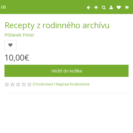
 (2)
Recepty z rodinného archívu
Pišťanek Peter
10,00€
Vložiť do košíka
0 hodnotení
/
Napísať hodnotenie