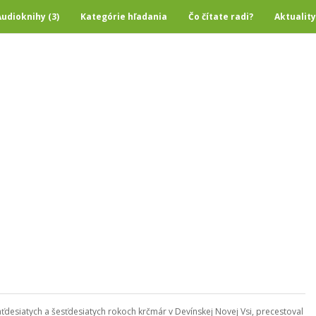
Audioknihy (3)
Kategórie hľadania
Čo čítate radi?
Aktuality
päťdesiatych a šesťdesiatych rokoch krčmár v Devínskej Novej Vsi, precestoval