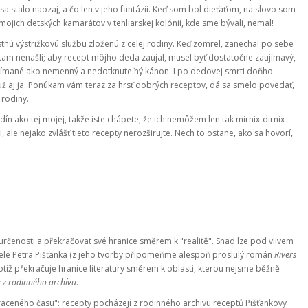
 sa stalo naozaj, a čo len v jeho fantázii. Keď som bol dieťaťom, na slovo som
ojich detských kamarátov v tehliarskej kolónii, kde sme bývali, nemal!
stnú výstrižkovú službu zloženú z celej rodiny. Keď zomrel, zanechal po sebe
e tam nenašli; aby recept môjho deda zaujal, musel byť dostatočne zaujímavý,
vnímané ako nemenný a nedotknuteľný kánon. I po dedovej smrti doňho
 už aj ja. Ponúkam vám teraz za hrsť dobrých receptov, dá sa smelo povedať,
rodiny.
n ako tej mojej, takže iste chápete, že ich nemôžem len tak mirnix-dirnix
i, ale nejako zvlášť tieto recepty nerozširujte. Nech to ostane, ako sa hovorí,
určenosti a překračovat své hranice směrem k "realitě". Snad lze pod vlivem
atele Petra Pišťanka (z jeho tvorby připomeňme alespoň proslulý román
Rivers
iž překračuje hranice literatury směrem k oblasti, kterou nejsme běžně
 z rodinného archívu
.
traceného času": recepty pocházejí z rodinného archivu receptů Pišťankovy