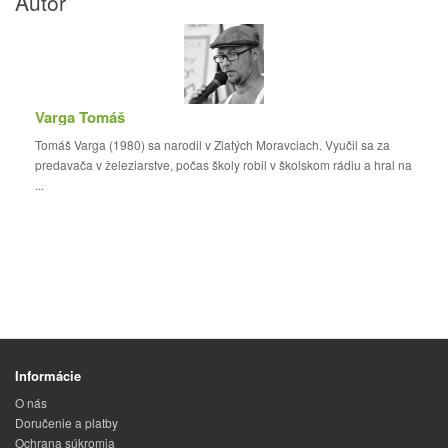
Autor
Varga Tomáš
Tomáš Varga (1980) sa narodil v Zlatých Moravciach. Vyučil sa za
predavača v železiarstve, počas školy robil v školskom rádiu a hral na
...
Informácie
O nás
Doručenie a platby
Ochrana súkromia